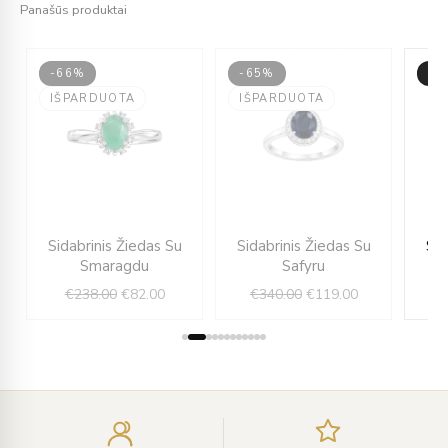
Panašūs produktai
-66%
-65%
-6
IŠPARDUOTA
IŠPARDUOTA
rent
Original
Current
Original
Current
Sidabrinis Žiedas Su
Sidabrinis Žiedas Su
Sid
e
price
price
price
price
Smaragdu
Safyru
was:
is:
was:
is:
€
238.00
€
82.00
€
340.00
€
119.00
.00.
€238.00.
€82.00.
€340.00.
€119.00.
Įveskite
el.
paštą