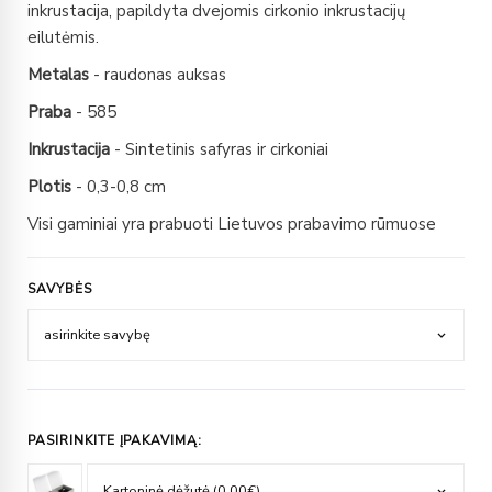
inkrustacija, papildyta dvejomis cirkonio inkrustacijų
eilutėmis.
Metalas
- raudonas auksas
Praba
- 585
Inkrustacija
- Sintetinis safyras ir cirkoniai
Plotis
- 0,3-0,8 cm
Visi gaminiai yra prabuoti Lietuvos prabavimo rūmuose
SAVYBĖS
PASIRINKITE ĮPAKAVIMĄ: