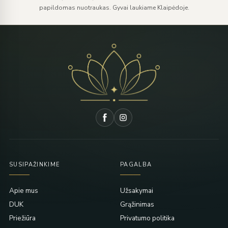
papildomas nuotraukas. Gyvai laukiame Klaipėdoje.
SUSIPAŽINKIME
PAGALBA
Apie mus
Užsakymai
DUK
Grąžinimas
Priežiūra
Privatumo politika