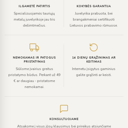
ILGAMETĖ PATIRTIS
KOKYBĖS GARANTIJA
Specializuojamės tauriųjų
Juvelyrika prabuota, bei
metalų juvelyrikoje jau tris
brangakmeniai sertifikuoti
dešimtmečius.
Lietuvos prabavimo rūmuose.
NEMOKAMAS IR PATOGUS
14 DIENŲ GRĄŽINIMAS AR
PRISTATYMAS
KEITIMAS
Siūlome įvairius greitus
Internetu įsigytus gaminius
pristatymo būdus. Perkant už 49
galite grąžinti ar keisti.
€ ar daugiau - pristatome
nemokamai.
KONSULTUOJAME
Atsakome į visus jūsų klausimus bei prireikus atsiunčiame