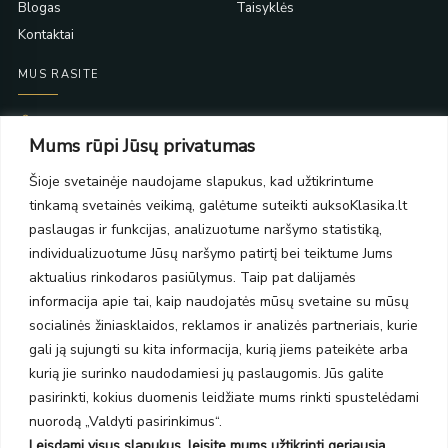
Blogas
Taisyklės
Kontaktai
MUS RASITE
Taikos pr. 139
Mums rūpi Jūsų privatumas
PC Molas, Klaipėda
Taikos pr. 141
Šioje svetainėje naudojame slapukus, kad užtikrintume
PC BIG 2, Klaipėda
tinkamą svetainės veikimą, galėtume suteikti auksoKlasika.lt
Šilutės pl. 35
PC Banginis, Klaipėda
paslaugas ir funkcijas, analizuotume naršymo statistiką,
individualizuotume Jūsų naršymo patirtį bei teiktume Jums
NAUJIENLAIŠKIS
aktualius rinkodaros pasiūlymus. Taip pat dalijamės
informacija apie tai, kaip naudojatės mūsų svetaine su mūsų
Prenumeruokite ir gaukite pasiūlymus, naujienas bei riboto
socialinės žiniasklaidos, reklamos ir analizės partneriais, kurie
leidimo kolekcijas.
gali ją sujungti su kita informacija, kurią jiems pateikėte arba
kurią jie surinko naudodamiesi jų paslaugomis. Jūs galite
pasirinkti, kokius duomenis leidžiate mums rinkti spustelėdami
nuorodą „Valdyti pasirinkimus“.
Leisdami visus slapukus, leisite mums užtikrinti geriausią
SIŲSTI