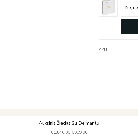
SKU
Original
Current
Auksinis Žiedas Su Deimantu
price
price
€
1,840.00
€
999.00
was:
is: