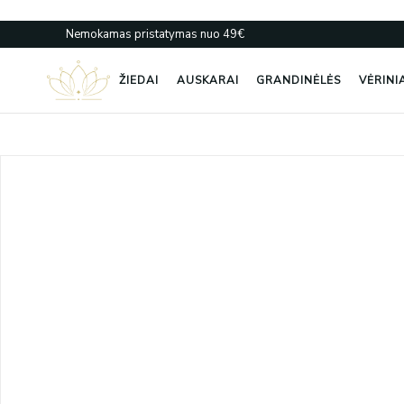
Pereiti
prie
Nemokamas pristatymas nuo 49€
turinio
ŽIEDAI
AUSKARAI
GRANDINĖLĖS
VĖRINI