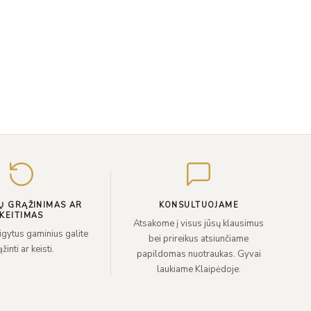
Įveskite
el.
paštą
Ų GRĄŽINIMAS AR
KONSULTUOJAME
KEITIMAS
Atsakome į visus jūsų klausimus
sigytus gaminius galite
bei prireikus atsiunčiame
žinti ar keisti.
papildomas nuotraukas. Gyvai
laukiame Klaipėdoje.