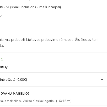
as
- SI (small inclusions - maži intarpai)
5
niai yra prabuoti Lietuvos prabavimo rūmuose. Šis žiedas turi
tą.
 1
VIMĄ:
OVANŲ MAIŠELIO?
riaus maišelis su Aukso Klasika logotipu (16x15cm)