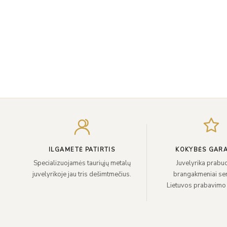
ILGAMETĖ PATIRTIS
KOKYBĖS GARA
Specializuojamės tauriųjų metalų
Juvelyrika prabuo
juvelyrikoje jau tris dešimtmečius.
brangakmeniai sert
Lietuvos prabavimo