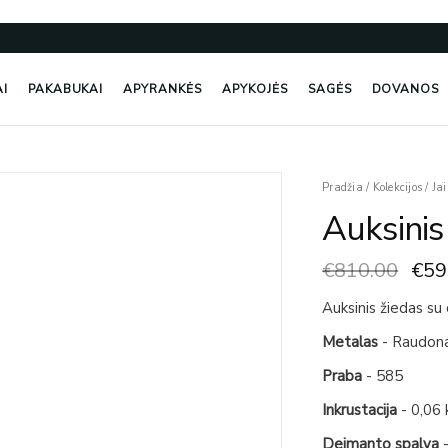
AI
PAKABUKAI
APYRANKĖS
APYKOJĖS
SAGĖS
DOVANOS
Orig
produkto
Pradžia
/
Kolekcijos
/
Jai
pric
kiekis:
Auksinis
was
Auksinis
€81
Žiedas
€
810.00
€
59
Su
Deimantu
Auksinis žiedas su
Metalas
- Raudona
Praba
- 585
Inkrustacija
- 0,06
Deimanto spalva
-