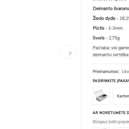
Deimanto švarum
Žiedo dydis
- 18,2
Plotis
- 1-3mm
Svoris
- 2,75g
Pastaba: visi gami
deimanto sertifika
Prieinamumas:
Liko
PASIRINKITE ĮPAKA
AR NORĖTUMĖTE D
Blizgaus balto popie