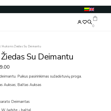
0
inal
Current
/
Auksinis Žiedas Su Deimantu
e
price
 Žiedas Su Deimantu
:
is:
0.00.
€599.00.
9.00
 deimantu. Puikus pasirinkimas sužadėtuvių proga.
s Auksas; Baltas Auksas
 karato Deimantas
 W (white - balta)