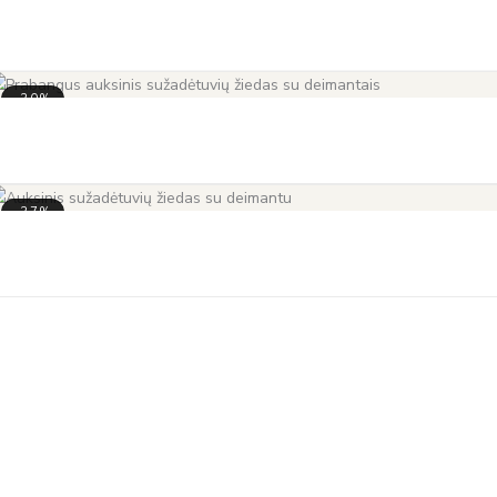
-30%
-37%