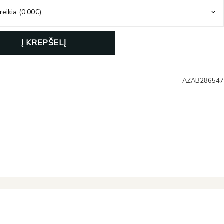
Į KREPŠELĮ
AZAB286547