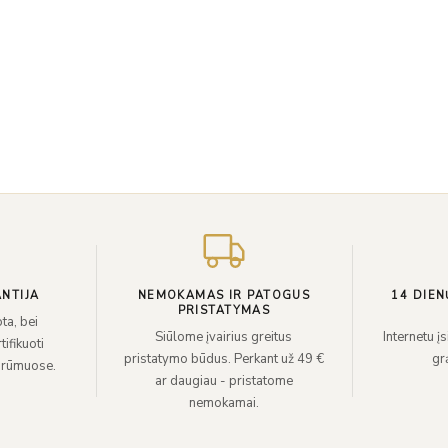
NTIJA
NEMOKAMAS IR PATOGUS
14 DIEN
PRISTATYMAS
ta, bei
Siūlome įvairius greitus
Internetu į
ifikuoti
pristatymo būdus. Perkant už 49 €
grą
 rūmuose.
ar daugiau - pristatome
nemokamai.