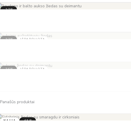
-37%
-33%
IŠPARDUOTA
-36%
IŠPARDUOTA
Panašūs produktai
NAUJA
-65%