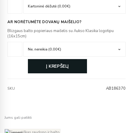
AR NORĖTUMĖTE DOVANŲ MAIŠELIO?
Blizgaus balto popieriaus maišelis su Aukso Klasika logotipu
(16x15cm)
Į KREPŠELĮ
AB186370
SKU
Jums gali patikti