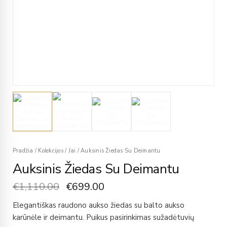
Pradžia
/
Kolekcijos
/
Jai
/
Auksinis Žiedas Su Deimantu
Auksinis Žiedas Su Deimantu
€
1,110.00
€
699.00
Elegantiškas raudono aukso žiedas su balto aukso
karūnėle ir deimantu. Puikus pasirinkimas sužadėtuvių