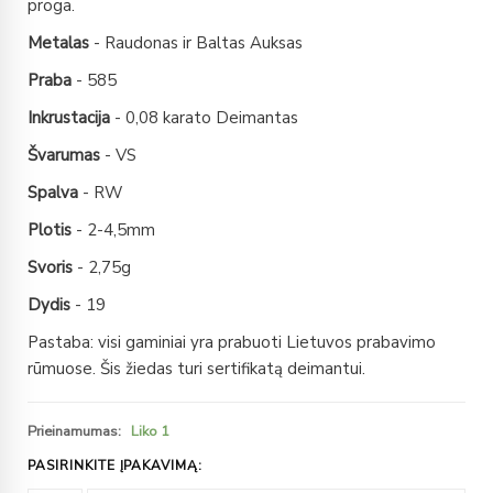
proga.
Metalas
- Raudonas ir Baltas Auksas
Praba
- 585
Inkrustacija
- 0,08 karato Deimantas
Švarumas
- VS
Spalva
- RW
Plotis
- 2-4,5mm
Svoris
- 2,75g
Dydis
- 19
Pastaba: visi gaminiai yra prabuoti Lietuvos prabavimo
rūmuose. Šis žiedas turi sertifikatą deimantui.
Prieinamumas:
Liko 1
PASIRINKITE ĮPAKAVIMĄ: