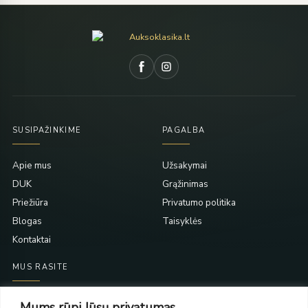
SUSIPAŽINKIME
PAGALBA
Apie mus
Užsakymai
DUK
Grąžinimas
Priežiūra
Privatumo politika
Blogas
Taisyklės
Kontaktai
MUS RASITE
Taikos pr. 139
Mums rūpi Jūsų privatumas