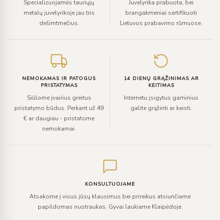
Specializuojamės tauriųjų
Juvelyrika prabuota, bei
metalų juvelyrikoje jau tris
brangakmeniai sertifikuoti
dešimtmečius.
Lietuvos prabavimo rūmuose.
NEMOKAMAS IR PATOGUS
14 DIENŲ GRĄŽINIMAS AR
PRISTATYMAS
KEITIMAS
Siūlome įvairius greitus
Internetu įsigytus gaminius
pristatymo būdus. Perkant už 49
galite grąžinti ar keisti.
€ ar daugiau - pristatome
nemokamai.
KONSULTUOJAME
Atsakome į visus jūsų klausimus bei prireikus atsiunčiame
papildomas nuotraukas. Gyvai laukiame Klaipėdoje.