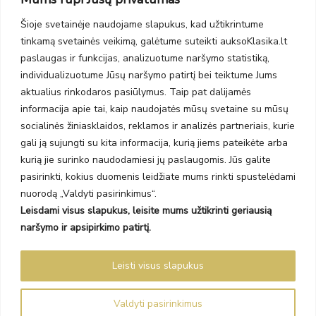
PC Molas, Klaipėda
Taikos pr. 141
Šioje svetainėje naudojame slapukus, kad užtikrintume
PC BIG 2, Klaipėda
tinkamą svetainės veikimą, galėtume suteikti auksoKlasika.lt
Šilutės pl. 35
paslaugas ir funkcijas, analizuotume naršymo statistiką,
PC Banginis, Klaipėda
individualizuotume Jūsų naršymo patirtį bei teiktume Jums
NAUJIENLAIŠKIS
aktualius rinkodaros pasiūlymus. Taip pat dalijamės
informacija apie tai, kaip naudojatės mūsų svetaine su mūsų
socialinės žiniasklaidos, reklamos ir analizės partneriais, kurie
Prenumeruokite ir gaukite pasiūlymus, naujienas bei riboto
gali ją sujungti su kita informacija, kurią jiems pateikėte arba
leidimo kolekcijas.
kurią jie surinko naudodamiesi jų paslaugomis. Jūs galite
pasirinkti, kokius duomenis leidžiate mums rinkti spustelėdami
nuorodą „Valdyti pasirinkimus“.
Leisdami visus slapukus, leisite mums užtikrinti geriausią
SIŲSTI
naršymo ir apsipirkimo patirtį.
Prenumeruodami sutinkate su Taisyklėmis ir Privatumo politika.
Leisti visus slapukus
Auksoklasika.lt © 2026 Visos teisės saugomos
Valdyti pasirinkimus
Sprendimas Madiavo.lt