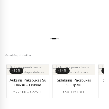
Panašūs produktai
-35%
-64%
-6
rent
Price
Original
Current
Auksinis Pakabukas Su
Sidabrinis Pakabukas
Sid
e
range:
price
price
Oniksu – Dobilas
Su Opalu
€223.00
was:
is:
€
223.00
–
€
225.00
€
50.00
€
18.00
.00.
through
€50.00.
€18.00.
€225.00