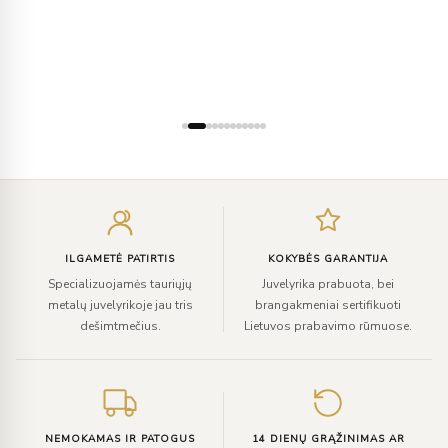
Įveskite
el.
paštą
ILGAMETĖ PATIRTIS
KOKYBĖS GARANTIJA
Specializuojamės tauriųjų
Juvelyrika prabuota, bei
metalų juvelyrikoje jau tris
brangakmeniai sertifikuoti
dešimtmečius.
Lietuvos prabavimo rūmuose.
NEMOKAMAS IR PATOGUS
14 DIENŲ GRĄŽINIMAS AR