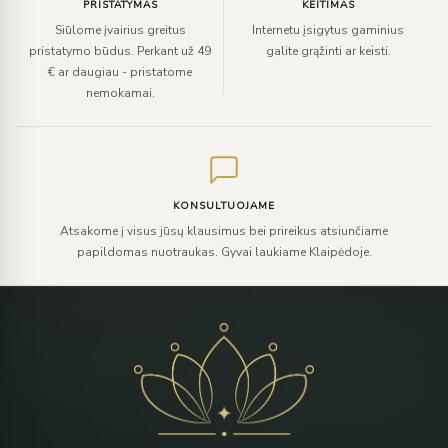
PRISTATYMAS
KEITIMAS
Siūlome įvairius greitus
Internetu įsigytus gaminius
pristatymo būdus. Perkant už 49
galite grąžinti ar keisti.
€ ar daugiau - pristatome
nemokamai.
KONSULTUOJAME
Atsakome į visus jūsų klausimus bei prireikus atsiunčiame
papildomas nuotraukas. Gyvai laukiame Klaipėdoje.