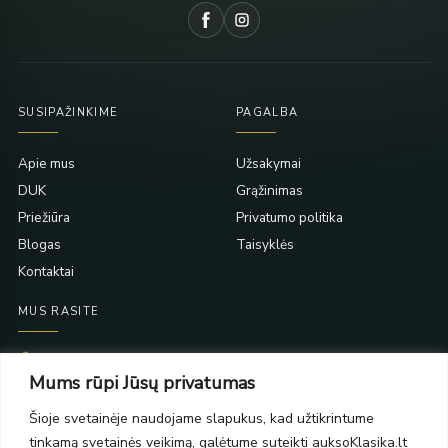
SUSIPAŽINKIME
PAGALBA
Apie mus
Užsakymai
DUK
Grąžinimas
Priežiūra
Privatumo politika
Blogas
Taisyklės
Kontaktai
MUS RASITE
Taikos pr. 139
Mums rūpi Jūsų privatumas
PC Molas, Klaipėda
Taikos pr. 141
Šioje svetainėje naudojame slapukus, kad užtikrintume
PC BIG 2, Klaipėda
tinkamą svetainės veikimą, galėtume suteikti auksoKlasika.lt
Šilutės pl. 35