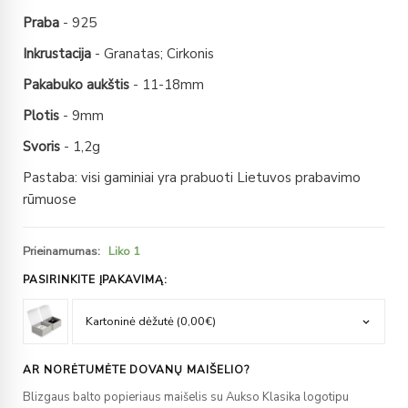
Praba
- 925
Inkrustacija
- Granatas; Cirkonis
Pakabuko aukštis
- 11-18mm
Plotis
- 9mm
Svoris
- 1,2g
Pastaba: visi gaminiai yra prabuoti Lietuvos prabavimo
rūmuose
Prieinamumas:
Liko 1
PASIRINKITE ĮPAKAVIMĄ:
AR NORĖTUMĖTE DOVANŲ MAIŠELIO?
Blizgaus balto popieriaus maišelis su Aukso Klasika logotipu