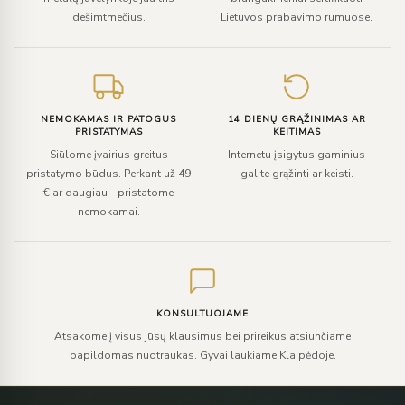
dešimtmečius.
Lietuvos prabavimo rūmuose.
NEMOKAMAS IR PATOGUS
14 DIENŲ GRĄŽINIMAS AR
PRISTATYMAS
KEITIMAS
Siūlome įvairius greitus
Internetu įsigytus gaminius
pristatymo būdus. Perkant už 49
galite grąžinti ar keisti.
€ ar daugiau - pristatome
nemokamai.
KONSULTUOJAME
Atsakome į visus jūsų klausimus bei prireikus atsiunčiame
papildomas nuotraukas. Gyvai laukiame Klaipėdoje.