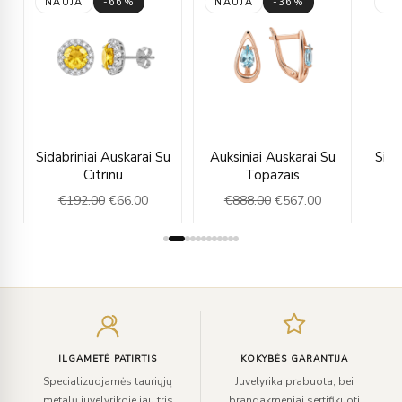
NAUJA
-66%
NAUJA
-36%
NA
rent
Original
Current
Original
Current
u
Sidabriniai Auskarai Su
Auksiniai Auskarai Su
Sida
ce
price
price
price
price
Citrinu
Topazais
was:
is:
was:
is:
€
192.00
€
66.00
€
888.00
€
567.00
€
4.00.
€192.00.
€66.00.
€888.00.
€567.00.
Įveskite
el.
paštą
ILGAMETĖ PATIRTIS
KOKYBĖS GARANTIJA
Specializuojamės tauriųjų
Juvelyrika prabuota, bei
metalų juvelyrikoje jau tris
brangakmeniai sertifikuoti