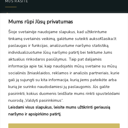
MUS RASITE
Taikos pr. 139
Mums rūpi Jūsų privatumas
PC Molas, Klaipėda
Taikos pr. 141
Šioje svetainėje naudojame slapukus, kad užtikrintume
PC BIG 2, Klaipėda
tinkamą svetainės veikimą, galėtume suteikti auksoKlasika.lt
Šilutės pl. 35
PC Banginis, Klaipėda
paslaugas ir funkcijas, analizuotume naršymo statistiką,
individualizuotume Jūsų naršymo patirtį bei teiktume Jums
NAUJIENLAIŠKIS
aktualius rinkodaros pasiūlymus. Taip pat dalijamės
informacija apie tai, kaip naudojatės mūsų svetaine su mūsų
Prenumeruokite ir gaukite pasiūlymus, naujienas bei riboto
socialinės žiniasklaidos, reklamos ir analizės partneriais, kurie
leidimo kolekcijas.
gali ją sujungti su kita informacija, kurią jiems pateikėte arba
kurią jie surinko naudodamiesi jų paslaugomis. Jūs galite
pasirinkti, kokius duomenis leidžiate mums rinkti spustelėdami
nuorodą „Valdyti pasirinkimus“.
Leisdami visus slapukus, leisite mums užtikrinti geriausią
SIŲSTI
naršymo ir apsipirkimo patirtį.
Prenumeruodami sutinkate su Taisyklėmis ir Privatumo politika.