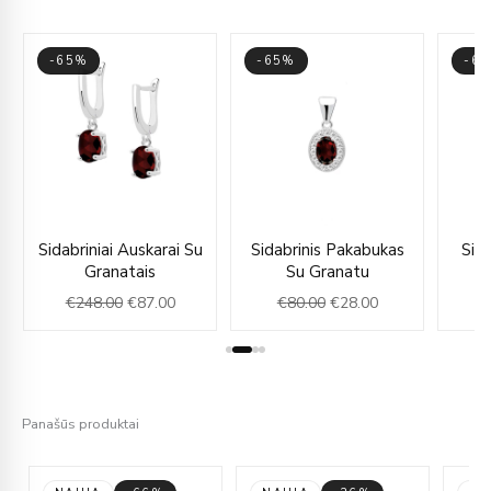
-65%
-65%
-6
ent
Original
Current
Original
Current
Sidabriniai Auskarai Su
Sidabrinis Pakabukas
Sida
e
price
price
price
price
Granatais
Su Granatu
was:
is:
was:
is:
€
248.00
€
87.00
€
80.00
€
28.00
€
00.
€248.00.
€87.00.
€80.00.
€28.00.
Panašūs produktai