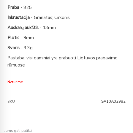
Praba
- 925
Inkrustacija
- Granatas; Cirkonis
Auskarų aukštis
- 13mm
Plotis
- 9mm
Svoris
- 3,3g
Pastaba: visi gaminiai yra prabuoti Lietuvos prabavimo
rūmuose
Neturime
SA10A02982
SKU
Jums gali patikti