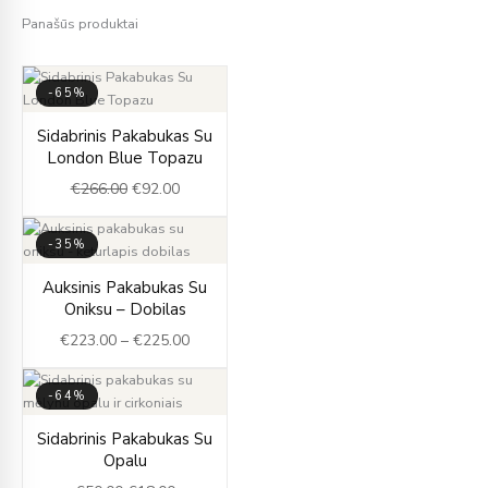
Panašūs produktai
-65%
Original
Current
Sidabrinis Pakabukas Su
price
price
London Blue Topazu
was:
is:
€
266.00
€
92.00
€266.00.
€92.00.
-35%
Price
Auksinis Pakabukas Su
range:
Oniksu – Dobilas
€223.00
€
223.00
–
€
225.00
through
€225.00
-64%
Original
Current
Sidabrinis Pakabukas Su
price
price
Opalu
was:
is: