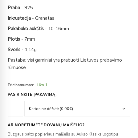
Praba
- 925
Inkrustacija
- Granatas
Pakabuko aukštis
- 10-16mm
Plotis
- 7mm
Svoris
- 1,14g
Pastaba: visi gaminiai yra prabuoti Lietuvos prabavimo
rūmuose
Prieinamumas:
Liko 1
PASIRINKITE ĮPAKAVIMĄ:
AR NORĖTUMĖTE DOVANŲ MAIŠELIO?
Blizgaus balto popieriaus maišelis su Aukso Klasika logotipu