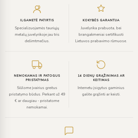
el.
paštą
ILGAMETĖ PATIRTIS
KOKYBĖS GARANTIJA
Specializuojamės tauriųjų
Juvelyrika prabuota, bei
metalų juvelyrikoje jau tris
brangakmeniai sertifikuoti
dešimtmečius.
Lietuvos prabavimo rūmuose.
NEMOKAMAS IR PATOGUS
14 DIENŲ GRĄŽINIMAS AR
PRISTATYMAS
KEITIMAS
Siūlome įvairius greitus
Internetu įsigytus gaminius
pristatymo būdus. Perkant už 49
galite grąžinti ar keisti.
€ ar daugiau - pristatome
nemokamai.