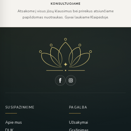
KONSULTUOJAME
Atsakome į visus jūsų klausimus bei prireikus atsiunčiame
papildomas nuotraukas. Gyvai laukiame Klaipėdoje.
SUSIPAŽINKIME
PAGALBA
Apie mus
Užsakymai
DUK
Grąžinimas