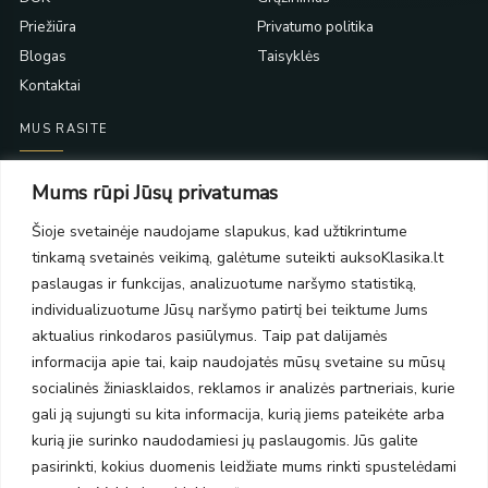
Priežiūra
Privatumo politika
Blogas
Taisyklės
Kontaktai
MUS RASITE
Taikos pr. 139
Mums rūpi Jūsų privatumas
PC Molas, Klaipėda
Taikos pr. 141
Šioje svetainėje naudojame slapukus, kad užtikrintume
PC BIG 2, Klaipėda
tinkamą svetainės veikimą, galėtume suteikti auksoKlasika.lt
Šilutės pl. 35
paslaugas ir funkcijas, analizuotume naršymo statistiką,
PC Banginis, Klaipėda
individualizuotume Jūsų naršymo patirtį bei teiktume Jums
NAUJIENLAIŠKIS
aktualius rinkodaros pasiūlymus. Taip pat dalijamės
informacija apie tai, kaip naudojatės mūsų svetaine su mūsų
socialinės žiniasklaidos, reklamos ir analizės partneriais, kurie
Prenumeruokite ir gaukite pasiūlymus, naujienas bei riboto
gali ją sujungti su kita informacija, kurią jiems pateikėte arba
leidimo kolekcijas.
kurią jie surinko naudodamiesi jų paslaugomis. Jūs galite
pasirinkti, kokius duomenis leidžiate mums rinkti spustelėdami