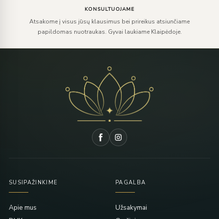
KONSULTUOJAME
Atsakome į visus jūsų klausimus bei prireikus atsiunčiame
papildomas nuotraukas. Gyvai laukiame Klaipėdoje.
SUSIPAŽINKIME
PAGALBA
Apie mus
Užsakymai