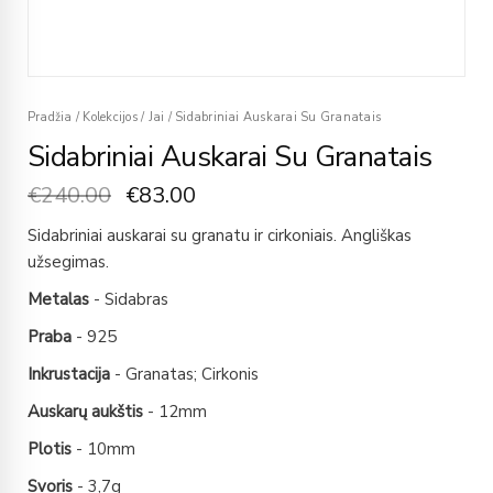
Pradžia
/
Kolekcijos
/
Jai
/
Sidabriniai Auskarai Su Granatais
Sidabriniai Auskarai Su Granatais
€
240.00
€
83.00
Sidabriniai auskarai su granatu ir cirkoniais. Angliškas
užsegimas.
Metalas
- Sidabras
Praba
- 925
Inkrustacija
- Granatas; Cirkonis
Auskarų aukštis
- 12mm
Plotis
- 10mm
Svoris
- 3,7g