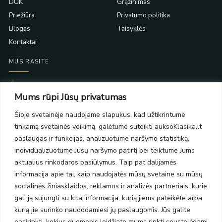
DUK
Grąžinimas
Priežiūra
Privatumo politika
Blogas
Taisyklės
Kontaktai
MUS RASITE
Taikos pr. 139
Mums rūpi Jūsų privatumas
PC Molas, Klaipėda
Taikos pr. 141
Šioje svetainėje naudojame slapukus, kad užtikrintume
PC BIG 2, Klaipėda
tinkamą svetainės veikimą, galėtume suteikti auksoKlasika.lt
Šilutės pl. 35
PC Banginis, Klaipėda
paslaugas ir funkcijas, analizuotume naršymo statistiką,
individualizuotume Jūsų naršymo patirtį bei teiktume Jums
NAUJIENLAIŠKIS
aktualius rinkodaros pasiūlymus. Taip pat dalijamės
informacija apie tai, kaip naudojatės mūsų svetaine su mūsų
Prenumeruokite ir gaukite pasiūlymus, naujienas bei riboto
socialinės žiniasklaidos, reklamos ir analizės partneriais, kurie
leidimo kolekcijas.
gali ją sujungti su kita informacija, kurią jiems pateikėte arba
kurią jie surinko naudodamiesi jų paslaugomis. Jūs galite
pasirinkti, kokius duomenis leidžiate mums rinkti spustelėdami