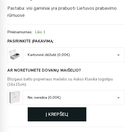
Pastaba: visi gaminiai yra prabuoti Lietuvos prabavimo
rūmuose
Prieinamumas:
Liko 1
PASIRINKITE ĮPAKAVIMĄ:
AR NORĖTUMĖTE DOVANŲ MAIŠELIO?
Blizgaus balto popieriaus maišelis su Aukso Klasika logotipu
(16x15cm)
Į KREPŠELĮ