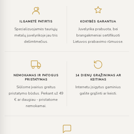
Įveskite
el.
paštą
ILGAMETĖ PATIRTIS
KOKYBĖS GARANTIJA
Specializuojamės tauriųjų
Juvelyrika prabuota, bei
metalų juvelyrikoje jau tris
brangakmeniai sertifikuoti
dešimtmečius.
Lietuvos prabavimo rūmuose.
NEMOKAMAS IR PATOGUS
14 DIENŲ GRĄŽINIMAS AR
PRISTATYMAS
KEITIMAS
Siūlome įvairius greitus
Internetu įsigytus gaminius
pristatymo būdus. Perkant už 49
galite grąžinti ar keisti.
€ ar daugiau - pristatome
nemokamai.