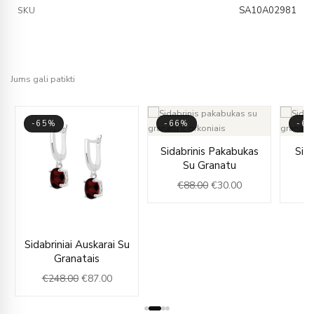
SA10A02981
SKU
Jums gali patikti
-65%
-66%
-6
Original
Current
Sidabrinis Pakabukas
Sida
price
price
Su Granatu
was:
is:
€
88.00
€
30.00
€
€88.00.
€30.00.
ent
Original
Current
Sidabriniai Auskarai Su
e
price
price
Granatais
was:
is:
€
248.00
€
87.00
00.
€248.00.
€87.00.