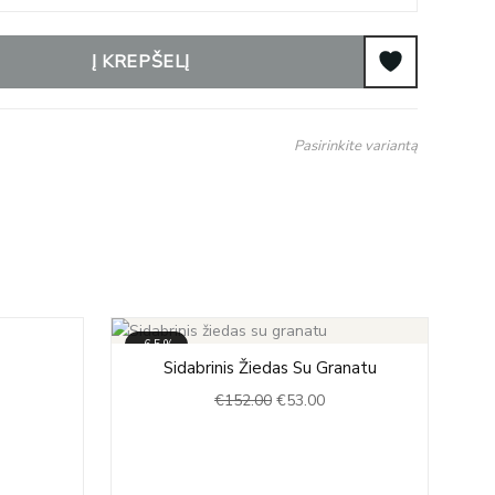
Į KREPŠELĮ
Pasirinkite variantą
-65%
Original
Current
Sidabrinis Žiedas Su Granatu
price
price
€
152.00
€
53.00
was:
is:
€152.00.
€53.00.