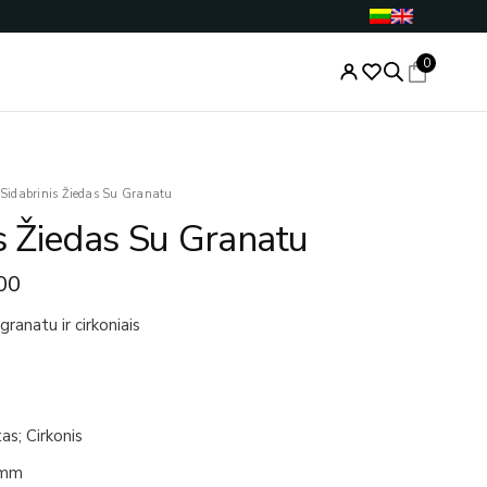
0
nal
Current
Sidabrinis Žiedas Su Granatu
price
is Žiedas Su Granatu
is:
.00.
€64.00.
00
granatu ir cirkoniais
as; Cirkonis
2mm