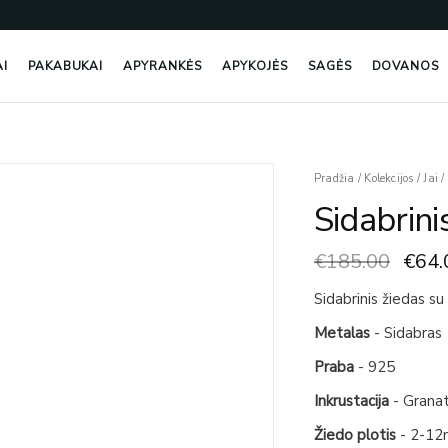
AI
PAKABUKAI
APYRANKĖS
APYKOJĖS
SAGĖS
DOVANOS
Origi
produkto
Pradžia
/
Kolekcijos
/
Jai
/
price
kiekis:
Sidabrin
was:
Sidabrinis
€185
Žiedas
€
185.00
€
64.
Su
Granatu
Sidabrinis žiedas su 
Metalas
- Sidabras
Praba
- 925
Inkrustacija
- Granat
Žiedo plotis
- 2-1