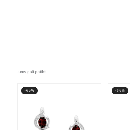
Jums gali patikti
-65%
-66%