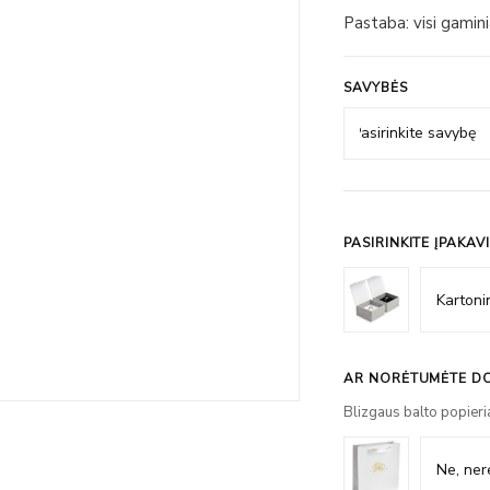
Pastaba: visi gamin
SAVYBĖS
PASIRINKITE ĮPAKAV
AR NORĖTUMĖTE DO
Blizgaus balto popieri