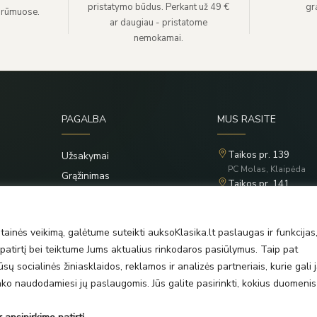
pristatymo būdus. Perkant už 49 €
grą
 rūmuose.
ar daugiau - pristatome
nemokamai.
PAGALBA
MUS RASITE
Taikos pr. 139
Užsakymai
PC Molas, Klaipėda
Grąžinimas
Taikos pr. 141
Privatumo politika
PC BIG 2, Klaipėda
Šilutės pl. 35
Taisyklės
PC Banginis, Klaipėda
ainės veikimą, galėtume suteikti auksoKlasika.lt paslaugas ir funkcijas
atirtį bei teiktume Jums aktualius rinkodaros pasiūlymus. Taip pat
ų socialinės žiniasklaidos, reklamos ir analizės partneriais, kurie gali j
rinko naudodamiesi jų paslaugomis. Jūs galite pasirinkti, kokius duomenis