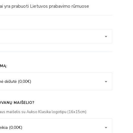
iai yra prabuoti Lietuvos prabavimo rūmuose
IMĄ:
VANŲ MAIŠELIO?
aus maišelis su Aukso Klasika logotipu (16x15cm)