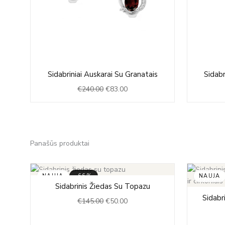
Original
Current
Sidabriniai Auskarai Su Granatais
Sidab
price
price
€
240.00
€
83.00
was:
is:
€240.00.
€83.00.
Panašūs produktai
NAUJA
-66%
NAUJA
Original
Current
Sidabrinis Žiedas Su Topazu
price
price
Sidabr
€
145.00
€
50.00
was:
is:
€145.00.
€50.00.