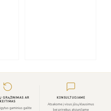
Įveskite
el.
paštą
Ų GRĄŽINIMAS AR
KONSULTUOJAME
KEITIMAS
Atsakome į visus jūsų klausimus
sigytus gaminius galite
bei prireikus atsiunčiame