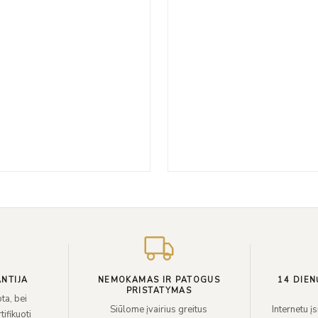
€495.00.
€149.00.
NTIJA
NEMOKAMAS IR PATOGUS
14 DIEN
PRISTATYMAS
ta, bei
Siūlome įvairius greitus
Internetu į
ifikuoti