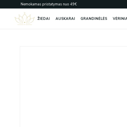
Pereiti
Nemokamas pristatymas nuo 49€
prie
turinio
ŽIEDAI
AUSKARAI
GRANDINĖLĖS
VĖRINI