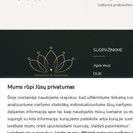
Lietuvos prabavimo
SUSIPAŽINKIME
Apie mus
DUK
Priežiūra
Mums rūpi Jūsų privatumas
Blogas
Šioje svetainėje naudojame slapukus, kad užtikrintume tinkamą svet
Kontaktai
analizuotume naršymo statistiką, individualizuotume Jūsų naršymo p
dalijamės informacija apie tai, kaip naudojatės mūsų svetaine su mūs
sujungti su kita informacija, kurią jiems pateikėte arba kurią jie su
leidžiate mums rinkti spustelėdami nuorodą „Valdyti pasirinkimus“.