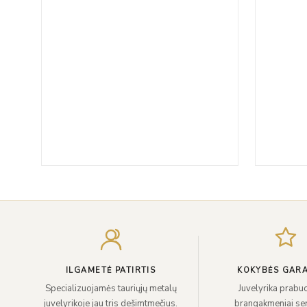
ILGAMETĖ PATIRTIS
KOKYBĖS GARA
Specializuojamės tauriųjų metalų
Juvelyrika prabuo
juvelyrikoje jau tris dešimtmečius.
brangakmeniai sert