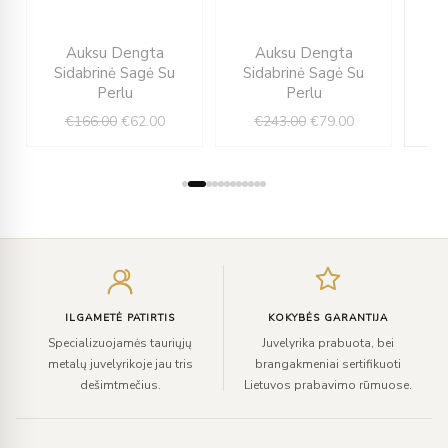
ent
Original
Current
Original
Current
Auksu Dengta
Auksu Dengta
e
price
price
price
price
Sidabrinė Sagė Su
Sidabrinė Sagė Su
Si
was:
is:
was:
is:
Perlu
Perlu
00.
€166.00.
€62.00.
€243.00.
€79.00.
€
166.00
€
62.00
€
243.00
€
79.00
Įveskite
el.
paštą
ILGAMETĖ PATIRTIS
KOKYBĖS GARANTIJA
Specializuojamės tauriųjų
Juvelyrika prabuota, bei
metalų juvelyrikoje jau tris
brangakmeniai sertifikuoti
dešimtmečius.
Lietuvos prabavimo rūmuose.