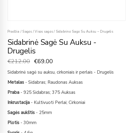
Pradžia
/
Sagės
/
Visos sagės
/
Sidabrinė Sagė Su Auksu – Drugelis
Sidabrinė Sagė Su Auksu -
Drugelis
€
212.00
€
69.00
Sidabrinė sagė su auksu, cirkoniais ir perlais - Drugelis
Metalas
- Sidabras; Raudonas Auksas
Praba
- 925 Sidabras; 375 Auksas
Inkrustacija
- Kultivuoti Perlai; Cirkoniai
Sagės aukštis
- 25mm
Plotis
- 30mm
Svoris
- 4,6g