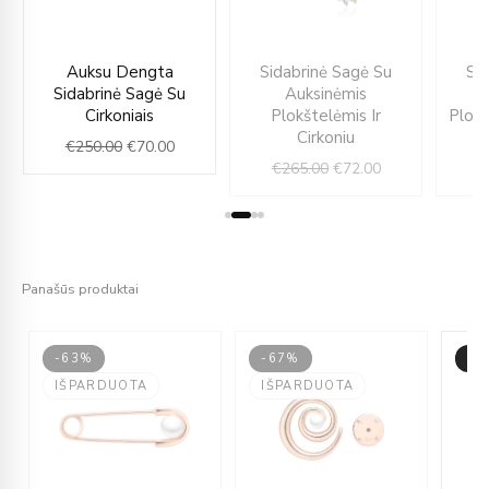
ent
Original
Current
Original
Current
Auksu Dengta
Sidabrinė Sagė Su
Si
e
price
price
price
price
Sidabrinė Sagė Su
Auksinėmis
was:
is:
was:
is:
Cirkoniais
Plokštelėmis Ir
Plokš
00.
€250.00.
€70.00.
€265.00.
€72.00.
Cirkoniu
€
250.00
€
70.00
€
265.00
€
72.00
€
Panašūs produktai
-63%
-67%
-6
IŠPARDUOTA
IŠPARDUOTA