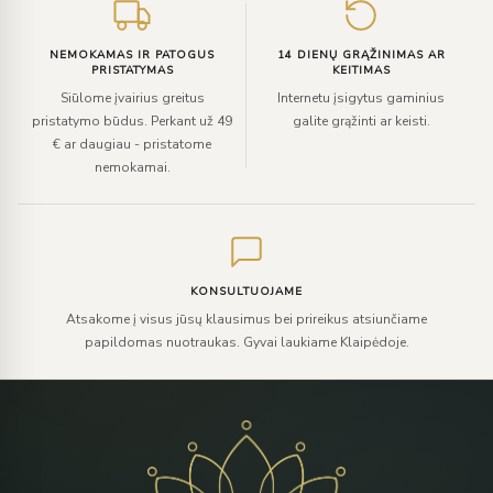
NEMOKAMAS IR PATOGUS
14 DIENŲ GRĄŽINIMAS AR
PRISTATYMAS
KEITIMAS
Siūlome įvairius greitus
Internetu įsigytus gaminius
pristatymo būdus. Perkant už 49
galite grąžinti ar keisti.
€ ar daugiau - pristatome
nemokamai.
KONSULTUOJAME
Atsakome į visus jūsų klausimus bei prireikus atsiunčiame
papildomas nuotraukas. Gyvai laukiame Klaipėdoje.