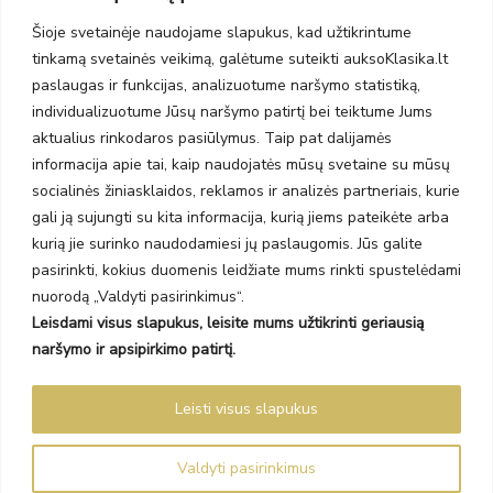
Taikos pr. 141
Šioje svetainėje naudojame slapukus, kad užtikrintume
PC BIG 2, Klaipėda
tinkamą svetainės veikimą, galėtume suteikti auksoKlasika.lt
Šilutės pl. 35
PC Banginis, Klaipėda
paslaugas ir funkcijas, analizuotume naršymo statistiką,
individualizuotume Jūsų naršymo patirtį bei teiktume Jums
NAUJIENLAIŠKIS
aktualius rinkodaros pasiūlymus. Taip pat dalijamės
informacija apie tai, kaip naudojatės mūsų svetaine su mūsų
Prenumeruokite ir gaukite pasiūlymus, naujienas bei riboto
socialinės žiniasklaidos, reklamos ir analizės partneriais, kurie
leidimo kolekcijas.
gali ją sujungti su kita informacija, kurią jiems pateikėte arba
kurią jie surinko naudodamiesi jų paslaugomis. Jūs galite
pasirinkti, kokius duomenis leidžiate mums rinkti spustelėdami
nuorodą „Valdyti pasirinkimus“.
Leisdami visus slapukus, leisite mums užtikrinti geriausią
SIŲSTI
naršymo ir apsipirkimo patirtį.
Prenumeruodami sutinkate su Taisyklėmis ir Privatumo politika.
Leisti visus slapukus
Auksoklasika.lt © 2026 Visos teisės saugomos
Valdyti pasirinkimus
Sprendimas Madiavo.lt