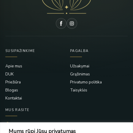
SUSIPAŽINKIME
PAGALBA
Apie mus
Užsakymai
DUK
Grąžinimas
Priežiūra
Privatumo politika
Blogas
Taisyklės
Kontaktai
MUS RASITE
Taikos pr. 139
Mums rūpi Jūsų privatumas
PC Molas, Klaipėda