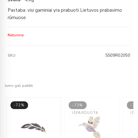
Pastaba: visi gaminiai yra prabuoti Lietuvos prabavimo
rūmuose
Neturime
SS09R02050
SKU
Jums gali patikti
-72%
-73%
-7
IŠPARDUOTA
IŠ