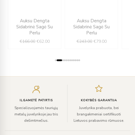
ent
Original
Current
Original
Current
Auksu Dengta
Auksu Dengta
e
price
price
price
price
Sidabrinė Sagė Su
Sidabrinė Sagė Su
Si
was:
is:
was:
is:
Perlu
Perlu
00.
€166.00.
€62.00.
€243.00.
€79.00.
€
166.00
€
62.00
€
243.00
€
79.00
Įveskite
el.
paštą
ILGAMETĖ PATIRTIS
KOKYBĖS GARANTIJA
Specializuojamės tauriųjų
Juvelyrika prabuota, bei
metalų juvelyrikoje jau tris
brangakmeniai sertifikuoti
dešimtmečius.
Lietuvos prabavimo rūmuose.