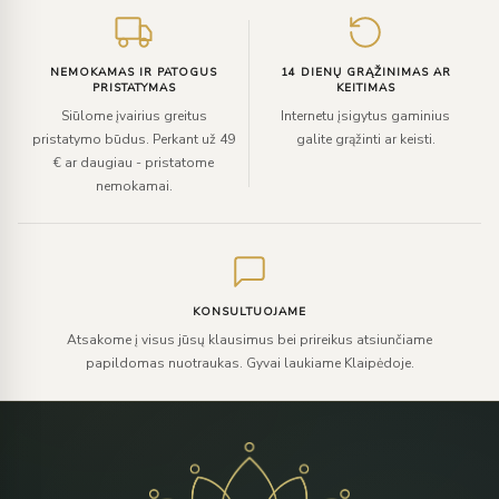
NEMOKAMAS IR PATOGUS
14 DIENŲ GRĄŽINIMAS AR
PRISTATYMAS
KEITIMAS
Siūlome įvairius greitus
Internetu įsigytus gaminius
pristatymo būdus. Perkant už 49
galite grąžinti ar keisti.
€ ar daugiau - pristatome
nemokamai.
KONSULTUOJAME
Atsakome į visus jūsų klausimus bei prireikus atsiunčiame
papildomas nuotraukas. Gyvai laukiame Klaipėdoje.