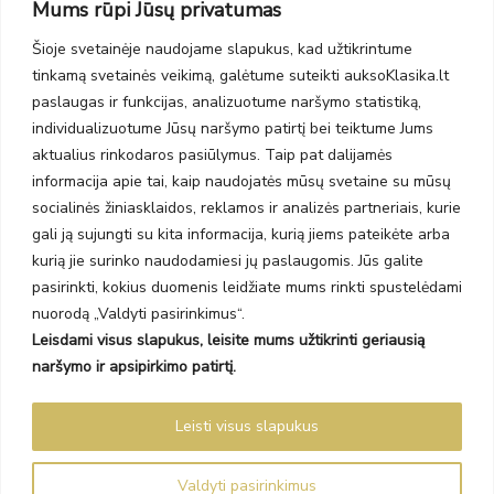
Mums rūpi Jūsų privatumas
PC Molas, Klaipėda
Taikos pr. 141
Šioje svetainėje naudojame slapukus, kad užtikrintume
PC BIG 2, Klaipėda
tinkamą svetainės veikimą, galėtume suteikti auksoKlasika.lt
Šilutės pl. 35
PC Banginis, Klaipėda
paslaugas ir funkcijas, analizuotume naršymo statistiką,
individualizuotume Jūsų naršymo patirtį bei teiktume Jums
NAUJIENLAIŠKIS
aktualius rinkodaros pasiūlymus. Taip pat dalijamės
informacija apie tai, kaip naudojatės mūsų svetaine su mūsų
Prenumeruokite ir gaukite pasiūlymus, naujienas bei riboto
socialinės žiniasklaidos, reklamos ir analizės partneriais, kurie
leidimo kolekcijas.
gali ją sujungti su kita informacija, kurią jiems pateikėte arba
kurią jie surinko naudodamiesi jų paslaugomis. Jūs galite
pasirinkti, kokius duomenis leidžiate mums rinkti spustelėdami
nuorodą „Valdyti pasirinkimus“.
Leisdami visus slapukus, leisite mums užtikrinti geriausią
SIŲSTI
naršymo ir apsipirkimo patirtį.
Prenumeruodami sutinkate su Taisyklėmis ir Privatumo politika.
Leisti visus slapukus
Auksoklasika.lt © 2026 Visos teisės saugomos
Valdyti pasirinkimus