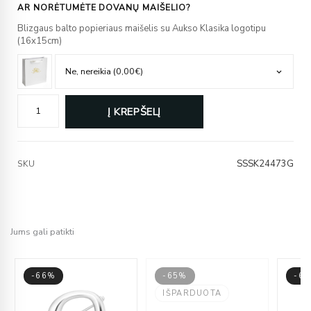
AR NORĖTUMĖTE DOVANŲ MAIŠELIO?
Blizgaus balto popieriaus maišelis su Aukso Klasika logotipu
(16x15cm)
Į KREPŠELĮ
SSSK24473G
SKU
Jums gali patikti
-66%
-65%
-6
IŠPARDUOTA