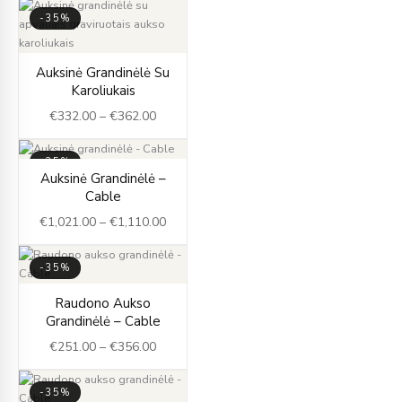
-35%
Price
Auksinė Grandinėlė Su
range:
Karoliukais
€332.00
€
332.00
–
€
362.00
through
€362.00
-35%
Price
Auksinė Grandinėlė –
range:
Cable
€1,021.00
€
1,021.00
–
€
1,110.00
through
€1,110.00
-35%
Price
Raudono Aukso
range:
Grandinėlė – Cable
€251.00
€
251.00
–
€
356.00
through
€356.00
-35%