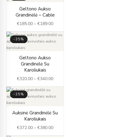
Price
Geltono Aukso
range:
Grandinėlė – Cable
€185.00
€
185.00
–
€
189.00
through
€189.00
-35%
Price
Geltono Aukso
range:
Grandinėlė Su
€320.00
Karoliukais
through
€
320.00
–
€
340.00
€340.00
-35%
Price
Auksinė Grandinėlė Su
range:
Karoliukais
€372.00
€
372.00
–
€
380.00
through
€380.00