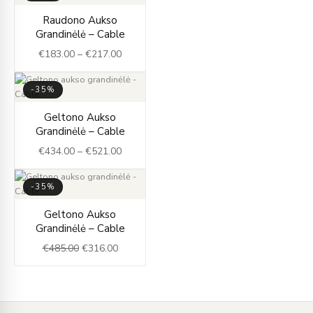
Price
Raudono Aukso
range:
Grandinėlė – Cable
€183.00
€
183.00
–
€
217.00
through
€217.00
-35%
Price
Geltono Aukso
range:
Grandinėlė – Cable
€434.00
€
434.00
–
€
521.00
through
€521.00
-35%
Original
Current
Geltono Aukso
price
price
Grandinėlė – Cable
was:
is:
€
485.00
€
316.00
€485.00.
€316.00.
Įveskite