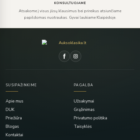
KONSULTUOJAME
Atsakome į visus jūsų klausimus bei prireikus atsiunčiame
papildomas nuotraukas. Gyvai laukiame Klaipėdoje.
SUSIPAŽINKIME
PAGALBA
Apie mus
Užsakymai
DUK
Grąžinimas
Priežiūra
Privatumo politika
Blogas
Taisyklės
Kontaktai