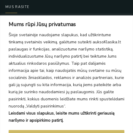
MUS RASITE
Taikos pr. 139
Mums rūpi Jūsų privatumas
PC Molas, Klaipėda
Taikos pr. 141
Šioje svetainėje naudojame slapukus, kad užtikrintume
PC BIG 2, Klaipėda
tinkamą svetainės veikimą, galėtume suteikti auksoKlasika.lt
Šilutės pl. 35
paslaugas ir funkcijas, analizuotume naršymo statistiką,
PC Banginis, Klaipėda
individualizuotume Jūsų naršymo patirtį bei teiktume Jums
NAUJIENLAIŠKIS
aktualius rinkodaros pasiūlymus. Taip pat dalijamės
informacija apie tai, kaip naudojatės mūsų svetaine su mūsų
socialinės žiniasklaidos, reklamos ir analizės partneriais, kurie
Prenumeruokite ir gaukite pasiūlymus, naujienas bei riboto
gali ją sujungti su kita informacija, kurią jiems pateikėte arba
leidimo kolekcijas.
kurią jie surinko naudodamiesi jų paslaugomis. Jūs galite
pasirinkti, kokius duomenis leidžiate mums rinkti spustelėdami
nuorodą „Valdyti pasirinkimus“.
Leisdami visus slapukus, leisite mums užtikrinti geriausią
SIŲSTI
naršymo ir apsipirkimo patirtį.
Prenumeruodami sutinkate su Taisyklėmis ir Privatumo politika.