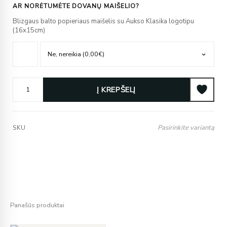
AR NORĖTUMĖTE DOVANŲ MAIŠELIO?
Blizgaus balto popieriaus maišelis su Aukso Klasika logotipu
(16x15cm)
Į KREPŠELĮ
Pasirinkite variantą
SKU
Panašūs produktai