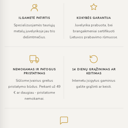
el.
paštą
ILGAMETĖ PATIRTIS
KOKYBĖS GARANTIJA
Specializuojamės tauriųjų
Juvelyrika prabuota, bei
metalų juvelyrikoje jau tris
brangakmeniai sertifikuoti
dešimtmečius.
Lietuvos prabavimo rūmuose.
NEMOKAMAS IR PATOGUS
14 DIENŲ GRĄŽINIMAS AR
PRISTATYMAS
KEITIMAS
Siūlome įvairius greitus
Internetu įsigytus gaminius
pristatymo būdus. Perkant už 49
galite grąžinti ar keisti.
€ ar daugiau - pristatome
nemokamai.