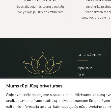
ILGAMETĖ PATIRTIS
KOKYBĖS GARA
Specializuojamės tauriųjų metalų
Juvelyrika prabuo
juvelyrikoje jau tris dešimtmečius.
brangakmeniai sert
Lietuvos prabavimo
SUSIPAŽINKIME
Apie mus
DUK
Priežiūra
Mums rūpi Jūsų privatumas
Blogas
Šioje svetainėje naudojame slapukus, kad užtikrintume tinkamą svet
Kontaktai
analizuotume naršymo statistiką, individualizuotume Jūsų naršymo p
dalijamės informacija apie tai, kaip naudojatės mūsų svetaine su mūs