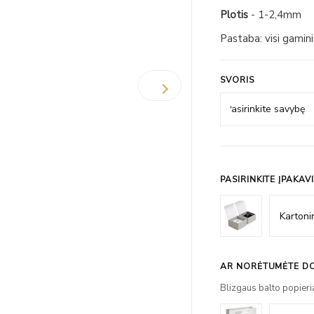
Plotis
- 1-2,4mm
Pastaba: visi gamin
SVORIS
PASIRINKITE ĮPAKAV
AR NORĖTUMĖTE DO
Blizgaus balto popieri