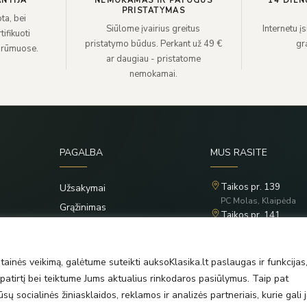
NTIJA
NEMOKAMAS IR PATOGUS
14 DIEN
PRISTATYMAS
ta, bei
Siūlome įvairius greitus
Internetu į
ifikuoti
pristatymo būdus. Perkant už 49 €
grą
 rūmuose.
ar daugiau - pristatome
nemokamai.
PAGALBA
MUS RASITE
Taikos pr. 139
Užsakymai
PC Molas, Klaipėda
Grąžinimas
Taikos pr. 141
Privatumo politika
PC BIG 2, Klaipėda
Šilutės pl. 35
Taisyklės
PC Banginis, Klaipėda
ainės veikimą, galėtume suteikti auksoKlasika.lt paslaugas ir funkcijas
atirtį bei teiktume Jums aktualius rinkodaros pasiūlymus. Taip pat
ų socialinės žiniasklaidos, reklamos ir analizės partneriais, kurie gali j