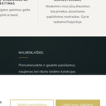
Ų GRĄŽINIMAS AR
KONSULTUOJAME
KEITIMAS
Atsakome į visus jūsų klausimus
sigytus gaminius galite
bei prireikus atsiunčiame
žinti ar keisti.
papildomas nuotraukas. Gyvai
laukiame Klaipėdoje.
NAUJIENLAIŠKIS
Prenumeruokite ir gaukite pasiūlymus,
naujienas bei riboto leidimo kolekcijas.
SIŲSTI
,
Prenumeruodami sutinkate su Taisyklėmis ir
Privatumo politika.
ą
Valdyti pasirinkimus
Leisti visus slapukus