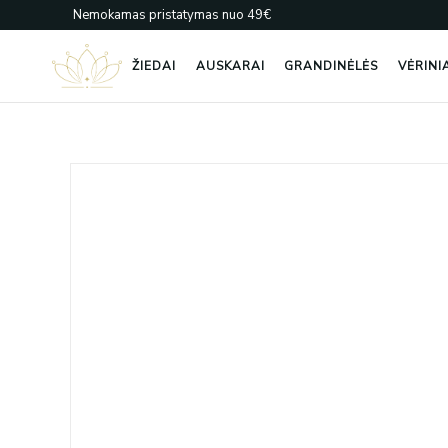
Pereiti
Nemokamas pristatymas nuo 49€
prie
turinio
ŽIEDAI
AUSKARAI
GRANDINĖLĖS
VĖRINI