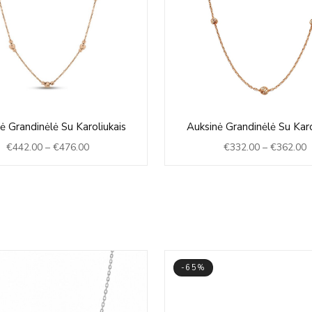
Price
P
ė Grandinėlė Su Karoliukais
Auksinė Grandinėlė Su Karo
range:
r
€
442.00
–
€
476.00
€
332.00
–
€
362.00
€442.00
€
through
t
€476.00
€
-65%