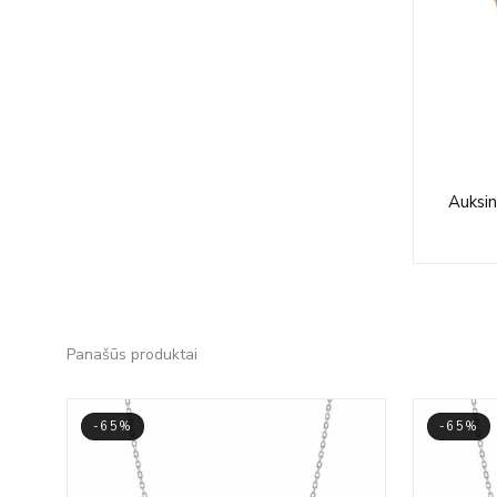
Auksin
Panašūs produktai
-65%
-65%