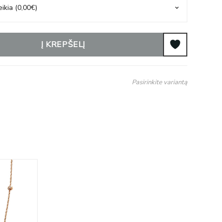
Į KREPŠELĮ
Pasirinkite variantą