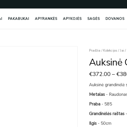
AI
PAKABUKAI
APYRANKĖS
APYKOJĖS
SAGĖS
DOVANOS
produkto
Pradžia
/
Kolekcijos
/
Jai
/
kiekis:
Auksinė 
Auksinė
Grandinėlė
€
372.00
–
€
38
Su
Karoliukais
Auksinė grandinėlė s
Metalas
- Raudona
Praba
- 585
Grandinėlės raštas
-
Ilgis
- 50cm