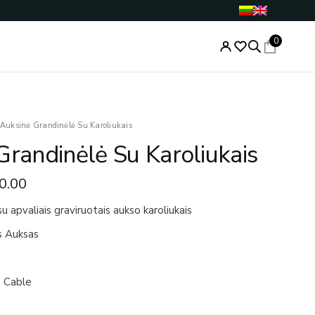
0
Price
Auksinė Grandinėlė Su Karoliukais
range:
Grandinėlė Su Karoliukais
€372.00
through
0.00
€380.00
u apvaliais graviruotais aukso karoliukais
s Auksas
 Cable