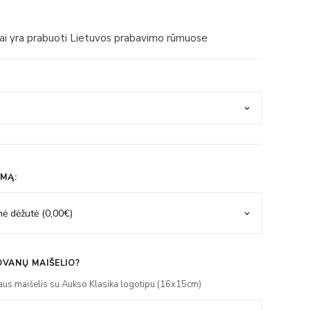
iai yra prabuoti Lietuvos prabavimo rūmuose
IMĄ:
VANŲ MAIŠELIO?
aus maišelis su Aukso Klasika logotipu (16x15cm)