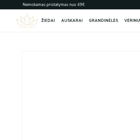
Pereiti
Nemokamas pristatymas nuo 49€
prie
turinio
ŽIEDAI
AUSKARAI
GRANDINĖLĖS
VĖRINI