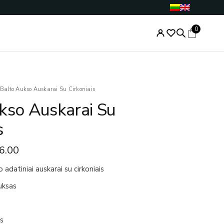
0
Price
Balto Aukso Auskarai Su Cirkoniais
range:
kso Auskarai Su
€362.00
through
s
€366.00
6.00
adatiniai auskarai su cirkoniais
uksas
is