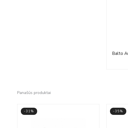
Balto A
Panašūs produktai
-31%
-35%