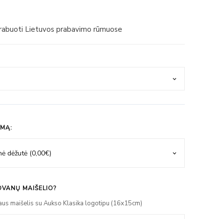
prabuoti Lietuvos prabavimo rūmuose
IMĄ:
VANŲ MAIŠELIO?
aus maišelis su Aukso Klasika logotipu (16x15cm)