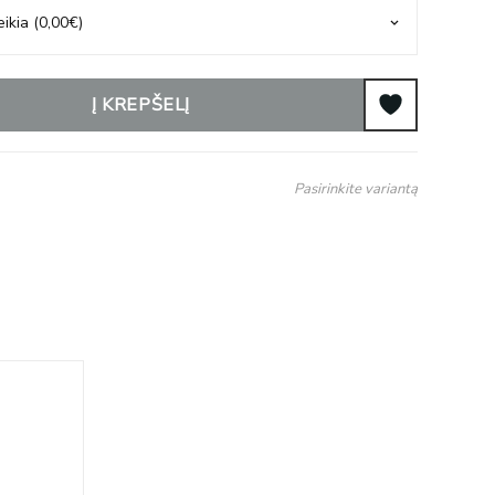
Į KREPŠELĮ
Pasirinkite variantą