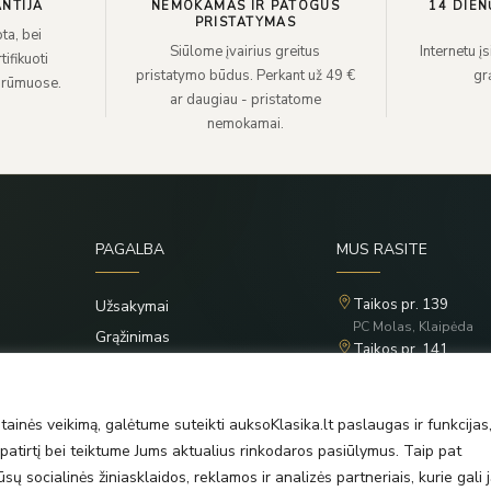
NTIJA
NEMOKAMAS IR PATOGUS
14 DIEN
PRISTATYMAS
ta, bei
Siūlome įvairius greitus
Internetu į
ifikuoti
pristatymo būdus. Perkant už 49 €
grą
 rūmuose.
ar daugiau - pristatome
nemokamai.
PAGALBA
MUS RASITE
Taikos pr. 139
Užsakymai
PC Molas, Klaipėda
Grąžinimas
Taikos pr. 141
Privatumo politika
PC BIG 2, Klaipėda
Šilutės pl. 35
Taisyklės
PC Banginis, Klaipėda
ainės veikimą, galėtume suteikti auksoKlasika.lt paslaugas ir funkcijas
atirtį bei teiktume Jums aktualius rinkodaros pasiūlymus. Taip pat
ų socialinės žiniasklaidos, reklamos ir analizės partneriais, kurie gali j