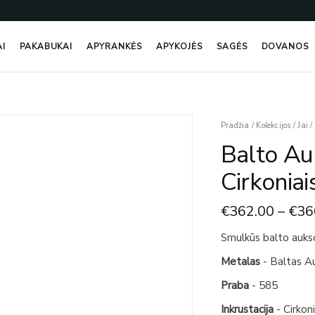
AI
PAKABUKAI
APYRANKĖS
APYKOJĖS
SAGĖS
DOVANOS
produkto
Pradžia
/
Kolekcijos
/
Jai
/
kiekis:
Balto Au
Balto
Aukso
Cirkoniai
Auskarai
Su
€
362.00
–
€
36
Cirkoniais
Smulkūs balto aukso 
Metalas
- Baltas A
Praba
- 585
Inkrustacija
- Cirkon