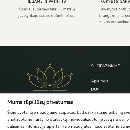
ILGAMETĖ PATIRTIS
KOKYBĖS GARA
Specializuojamės tauriųjų metalų
Juvelyrika prabuo
juvelyrikoje jau tris dešimtmečius.
brangakmeniai sert
Lietuvos prabavimo
SUSIPAŽINKIME
Apie mus
DUK
Priežiūra
Mums rūpi Jūsų privatumas
Blogas
Šioje svetainėje naudojame slapukus, kad užtikrintume tinkamą svet
Kontaktai
analizuotume naršymo statistiką, individualizuotume Jūsų naršymo p
dalijamės informacija apie tai, kaip naudojatės mūsų svetaine su mūs