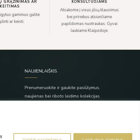
Ų GRĄŽINIMAS AR
KONSULTUOJAME
KEITIMAS
Atsakome į visus jūsų klausimus
sigytus gaminius galite
bei prireikus atsiunčiame
žinti ar keisti.
papildomas nuotraukas. Gyvai
laukiame Klaipėdoje.
NAUJIENLAIŠKIS
Prenumeruokite ir gaukite pasiūlymus,
naujienas bei riboto leidimo kolekcijas.
SIŲSTI
,
Prenumeruodami sutinkate su Taisyklėmis ir
Privatumo politika.
ą
Valdyti pasirinkimus
Leisti visus slapukus