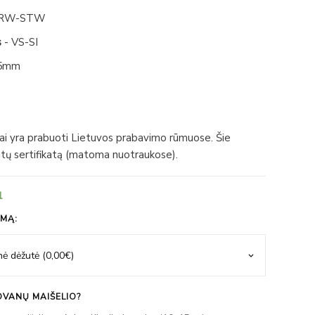
 RW-STW
s
- VS-SI
5mm
iai yra prabuoti Lietuvos prabavimo rūmuose. Šie
ntų sertifikatą (matoma nuotraukose).
1
IMĄ:
VANŲ MAIŠELIO?