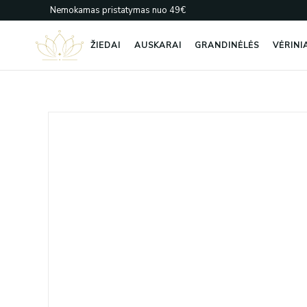
Pereiti
Nemokamas pristatymas nuo 49€
prie
turinio
ŽIEDAI
AUSKARAI
GRANDINĖLĖS
VĖRINI