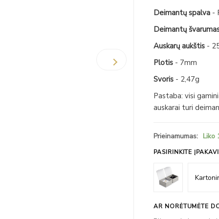
Deimantų spalva
-
Deimantų švaruma
Auskarų aukštis
- 2
Plotis
- 7mm
Svoris
- 2,47g
Pastaba: visi gamin
auskarai turi deima
Prieinamumas:
Liko 
PASIRINKITE ĮPAKAV
AR NORĖTUMĖTE DO