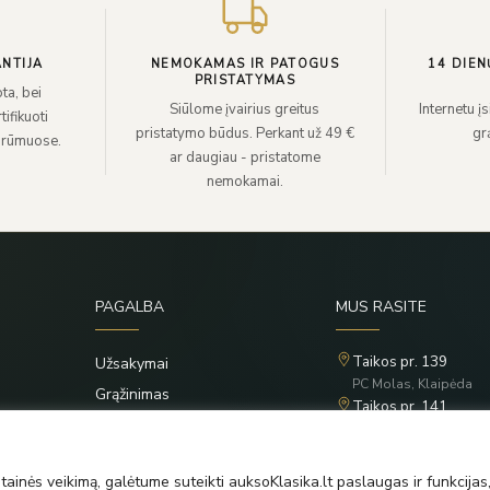
NTIJA
NEMOKAMAS IR PATOGUS
14 DIEN
PRISTATYMAS
ta, bei
Siūlome įvairius greitus
Internetu į
ifikuoti
pristatymo būdus. Perkant už 49 €
grą
 rūmuose.
ar daugiau - pristatome
nemokamai.
PAGALBA
MUS RASITE
Taikos pr. 139
Užsakymai
PC Molas, Klaipėda
Grąžinimas
Taikos pr. 141
Privatumo politika
PC BIG 2, Klaipėda
Šilutės pl. 35
Taisyklės
PC Banginis, Klaipėda
ainės veikimą, galėtume suteikti auksoKlasika.lt paslaugas ir funkcijas