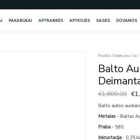
AI
PAKABUKAI
APYRANKĖS
APYKOJĖS
SAGĖS
DOVANOS
Ori
produkto
Pradžia
/
Kolekcijos
/
Jai
/
pri
kiekis:
Balto Au
wa
Balto
€1,
Aukso
Deimanta
Auskarai
Su
€
1,800.00
€
1
Deimantais
Balto aukso auskara
Metalas
- Baltas A
Praba
- 585
Inkrustacija
- 0,25 k