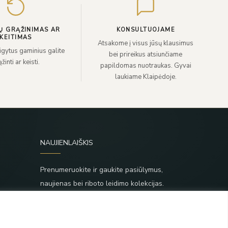
paštą
Ų GRĄŽINIMAS AR
KONSULTUOJAME
KEITIMAS
Atsakome į visus jūsų klausimus
sigytus gaminius galite
bei prireikus atsiunčiame
žinti ar keisti.
papildomas nuotraukas. Gyvai
laukiame Klaipėdoje.
NAUJIENLAIŠKIS
Prenumeruokite ir gaukite pasiūlymus,
naujienas bei riboto leidimo kolekcijas.
SIŲSTI
,