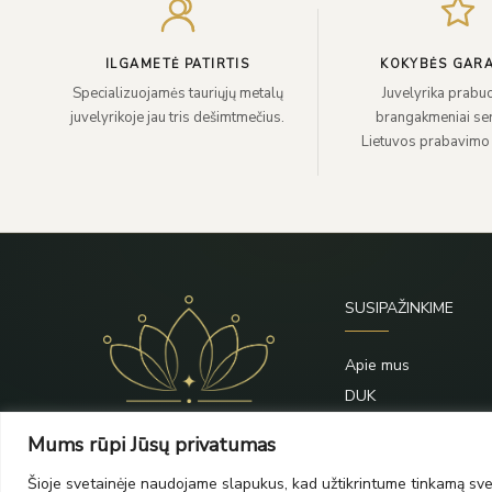
ILGAMETĖ PATIRTIS
KOKYBĖS GARA
Specializuojamės tauriųjų metalų
Juvelyrika prabuo
juvelyrikoje jau tris dešimtmečius.
brangakmeniai sert
Lietuvos prabavimo
SUSIPAŽINKIME
Apie mus
DUK
Priežiūra
Mums rūpi Jūsų privatumas
Blogas
Šioje svetainėje naudojame slapukus, kad užtikrintume tinkamą svet
Kontaktai