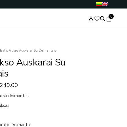
0
ginal
Current
Balto Aukso Auskarai Su Deimantais
ce
price
kso Auskarai Su
s:
is:
800.00.
€1,249.00.
is
,249.00
i su deimantais
uksas
arato Deimantai