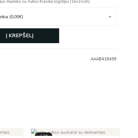
aus maišelis su Aukso Klasika logotipu (16x15cm)
Į KREPŠELĮ
AAAB418499
-27%
-