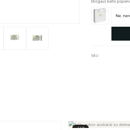
Blizgaus balto popieri
SKU
-31%