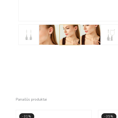
Panašūs produktai
-31%
-35%