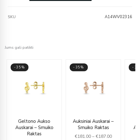
A14WV02316
SKU
Jums gali patikti
-35%
-35%
-3
ce
Price
Price
Geltono Aukso
Auksiniai Auskarai –
G
ge:
range:
range:
Auskarai – Smuiko
Smuiko Raktas
Au
81.00
€177.00
€181.00
Raktas
€
181.00
–
€
187.00
rough
through
through