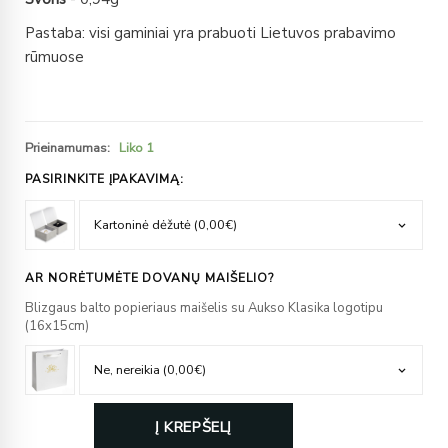
Pastaba: visi gaminiai yra prabuoti Lietuvos prabavimo
rūmuose
Prieinamumas:
Liko 1
PASIRINKITE ĮPAKAVIMĄ:
AR NORĖTUMĖTE DOVANŲ MAIŠELIO?
Blizgaus balto popieriaus maišelis su Aukso Klasika logotipu
(16x15cm)
Į KREPŠELĮ