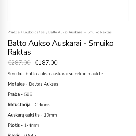
Pradžia
/
Kolekcijos
/
Jai
/
Balto Aukso Auskarai – Smuiko Raktas
Balto Aukso Auskarai - Smuiko
Raktas
€
287.00
€
187.00
Smulkūs balto aukso auskarai su cirkonio aukte
Metalas
- Baltas Auksas
Praba
- 585
Inkrustacija
- Cirkonis
Auskarų aukštis
- 10mm
Plotis
- 1-4mm
Svoris
- 0,94g