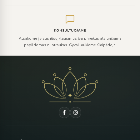
KONSULTUOJAME
Atsakome į visus jūsų klausimus bei prireikus atsiunčiame
papildomas nuotraukas. Gyvai laukiame Klaipėdoje.