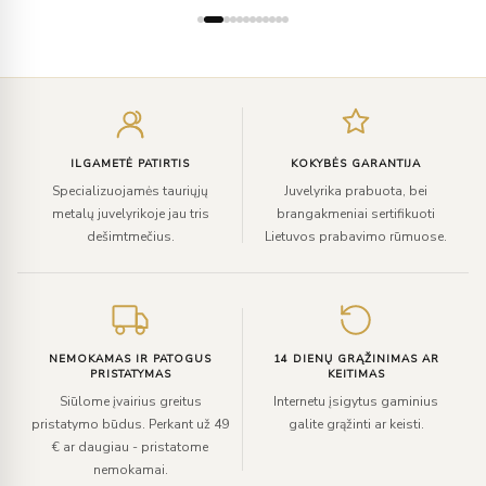
Įveskite
el.
paštą
ILGAMETĖ PATIRTIS
KOKYBĖS GARANTIJA
Specializuojamės tauriųjų
Juvelyrika prabuota, bei
metalų juvelyrikoje jau tris
brangakmeniai sertifikuoti
dešimtmečius.
Lietuvos prabavimo rūmuose.
NEMOKAMAS IR PATOGUS
14 DIENŲ GRĄŽINIMAS AR
PRISTATYMAS
KEITIMAS
Siūlome įvairius greitus
Internetu įsigytus gaminius
pristatymo būdus. Perkant už 49
galite grąžinti ar keisti.
€ ar daugiau - pristatome
nemokamai.