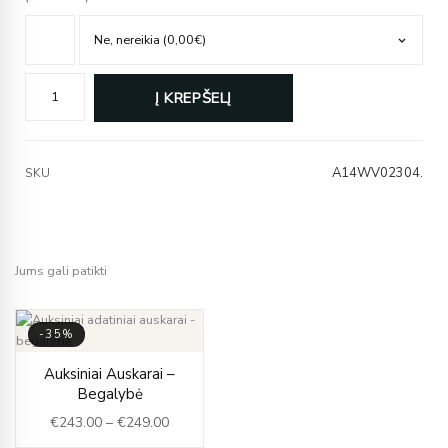
Į KREPŠELĮ
A14WV02304.
SKU
Jums gali patikti
-35%
Price
Auksiniai Auskarai –
range:
Begalybė
€243.00
€
243.00
–
€
249.00
through
€249.00