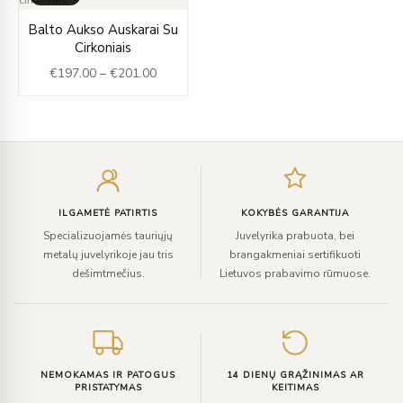
Price
Balto Aukso Auskarai Su
range:
Cirkoniais
€197.00
€
197.00
–
€
201.00
through
€201.00
Įveskite
el.
paštą
ILGAMETĖ PATIRTIS
KOKYBĖS GARANTIJA
Specializuojamės tauriųjų
Juvelyrika prabuota, bei
metalų juvelyrikoje jau tris
brangakmeniai sertifikuoti
dešimtmečius.
Lietuvos prabavimo rūmuose.
NEMOKAMAS IR PATOGUS
14 DIENŲ GRĄŽINIMAS AR
PRISTATYMAS
KEITIMAS