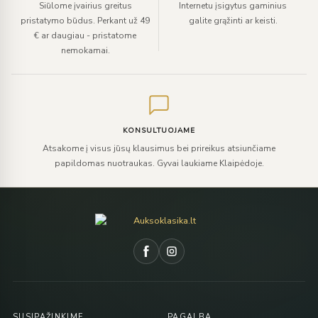
Siūlome įvairius greitus
Internetu įsigytus gaminius
pristatymo būdus. Perkant už 49
galite grąžinti ar keisti.
€ ar daugiau - pristatome
nemokamai.
KONSULTUOJAME
Atsakome į visus jūsų klausimus bei prireikus atsiunčiame
papildomas nuotraukas. Gyvai laukiame Klaipėdoje.
SUSIPAŽINKIME
PAGALBA