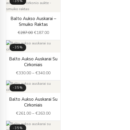
-35%
Original
Current
Balto Aukso Auskarai –
price
price
Smuiko Raktas
was:
is:
€
287.00
€
187.00
€287.00.
€187.00.
-35%
Price
Balto Aukso Auskarai Su
range:
Cirkoniais
€330.00
€
330.00
–
€
340.00
through
€340.00
-35%
Price
Balto Aukso Auskarai Su
range:
Cirkoniais
€261.00
€
261.00
–
€
263.00
through
€263.00
-35%