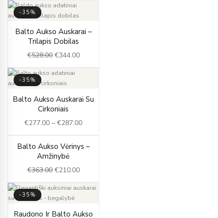
-35%
Original
Current
Balto Aukso Auskarai –
price
price
Trilapis Dobilas
was:
is:
€
528.00
€
344.00
€528.00.
€344.00.
-35%
Price
Balto Aukso Auskarai Su
range:
Cirkoniais
€277.00
€
277.00
–
€
287.00
through
€287.00
Original
Current
Balto Aukso Vėrinys –
-42%
price
price
Amžinybė
was:
is:
€
363.00
€
210.00
€363.00.
€210.00.
-35%
Original
Current
Raudono Ir Balto Aukso