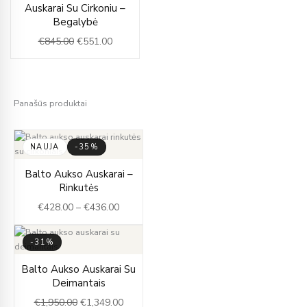
price
price
Auskarai Su Cirkoniu –
was:
is:
Begalybė
€845.00.
€551.00.
€
845.00
€
551.00
Panašūs produktai
NAUJA
-35%
Price
Balto Aukso Auskarai –
range:
Rinkutės
€428.00
€
428.00
–
€
436.00
through
€436.00
-31%
Original
Current
Balto Aukso Auskarai Su
price
price
Deimantais
was:
is:
€
1,950.00
€
1,349.00
€1,950.00.
€1,349.00.