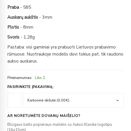
Praba
- 585
Auskarų aukštis
- 3mm
Plotis
- 8mm
Svoris
- 1,28g
Pastaba: visi gaminiai yra prabuoti Lietuvos prabavimo
rūmuose. Nuotraukoje modelis dėvi tokius pat, tik raudono
aukso auskarus.
Prieinamumas:
Liko 2
PASIRINKITE ĮPAKAVIMĄ:
AR NORĖTUMĖTE DOVANŲ MAIŠELIO?
Blizgaus balto popieriaus maišelis su Aukso Klasika logotipu
(16x15cm)