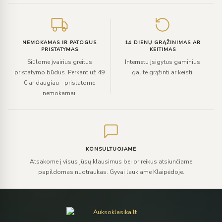
NEMOKAMAS IR PATOGUS
14 DIENŲ GRĄŽINIMAS AR
PRISTATYMAS
KEITIMAS
Siūlome įvairius greitus
Internetu įsigytus gaminius
pristatymo būdus. Perkant už 49
galite grąžinti ar keisti.
€ ar daugiau - pristatome
nemokamai.
KONSULTUOJAME
Atsakome į visus jūsų klausimus bei prireikus atsiunčiame
papildomas nuotraukas. Gyvai laukiame Klaipėdoje.