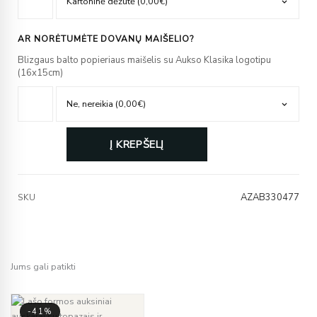
AR NORĖTUMĖTE DOVANŲ MAIŠELIO?
Blizgaus balto popieriaus maišelis su Aukso Klasika logotipu
(16x15cm)
Į KREPŠELĮ
AZAB330477
SKU
Jums gali patikti
-41%