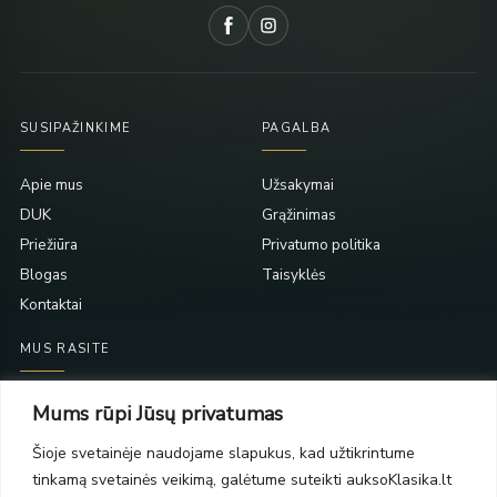
SUSIPAŽINKIME
PAGALBA
Apie mus
Užsakymai
DUK
Grąžinimas
Priežiūra
Privatumo politika
Blogas
Taisyklės
Kontaktai
MUS RASITE
Taikos pr. 139
Mums rūpi Jūsų privatumas
PC Molas, Klaipėda
Taikos pr. 141
Šioje svetainėje naudojame slapukus, kad užtikrintume
PC BIG 2, Klaipėda
tinkamą svetainės veikimą, galėtume suteikti auksoKlasika.lt
Šilutės pl. 35