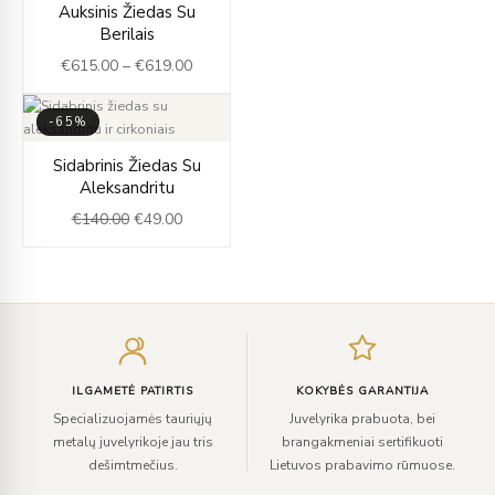
Auksinis Žiedas Su
range:
Berilais
€615.00
€
615.00
–
€
619.00
through
€619.00
-65%
Original
Current
Sidabrinis Žiedas Su
price
price
Aleksandritu
was:
is:
€
140.00
€
49.00
€140.00.
€49.00.
Įveskite
el.
paštą
ILGAMETĖ PATIRTIS
KOKYBĖS GARANTIJA
Specializuojamės tauriųjų
Juvelyrika prabuota, bei
metalų juvelyrikoje jau tris
brangakmeniai sertifikuoti
dešimtmečius.
Lietuvos prabavimo rūmuose.