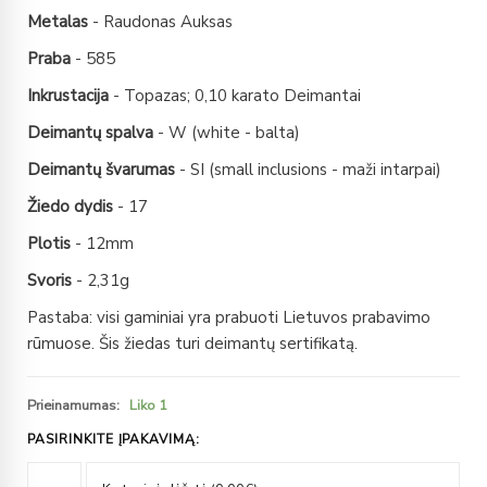
Metalas
- Raudonas Auksas
Praba
- 585
Inkrustacija
- Topazas; 0,10 karato Deimantai
Deimantų spalva
- W (white - balta)
Deimantų švarumas
- SI (small inclusions - maži intarpai)
Žiedo dydis
- 17
Plotis
- 12mm
Svoris
- 2,31g
Pastaba: visi gaminiai yra prabuoti Lietuvos prabavimo
rūmuose. Šis žiedas turi deimantų sertifikatą.
Prieinamumas:
Liko 1
PASIRINKITE ĮPAKAVIMĄ: