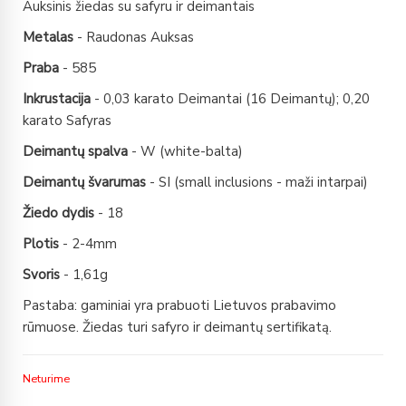
Auksinis žiedas su safyru ir deimantais
Metalas
- Raudonas Auksas
Praba
- 585
Inkrustacija
- 0,03 karato Deimantai (16 Deimantų); 0,20
karato Safyras
Deimantų spalva
- W (white-balta)
Deimantų švarumas
- SI (small inclusions - maži intarpai)
Žiedo dydis
- 18
Plotis
- 2-4mm
Svoris
- 1,61g
Pastaba: gaminiai yra prabuoti Lietuvos prabavimo
rūmuose. Žiedas turi safyro ir deimantų sertifikatą.
Neturime