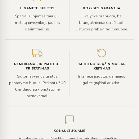
ILGAMETĖ PATIRTIS
KOKYBĖS GARANTIJA
Specializuojamės tauriųjų
Juvelyrika prabuota, bei
metalų juvelyrikoje jau tris
brangakmeniai sertifikuoti
dešimtmečius.
Lietuvos prabavimo rūmuose.
NEMOKAMAS IR PATOGUS
14 DIENŲ GRĄŽINIMAS AR
PRISTATYMAS
KEITIMAS
Siūlome įvairius greitus
Internetu įsigytus gaminius
pristatymo būdus. Perkant už 49
galite grąžinti ar keisti.
€ ar daugiau - pristatome
nemokamai.
KONSULTUOJAME
Atsakome į visus jūsų klausimus bei prireikus atsiunčiame