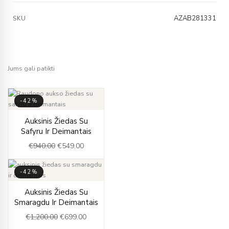
AZAB281331
SKU
Jums gali patikti
-42%
Original
Current
Auksinis Žiedas Su
price
price
Safyru Ir Deimantais
was:
is:
€
940.00
€
549.00
€940.00.
€549.00.
-42%
Original
Current
Auksinis Žiedas Su
price
price
Smaragdu Ir Deimantais
was:
is:
€
1,200.00
€
699.00
€1,200.00.
€699.00.