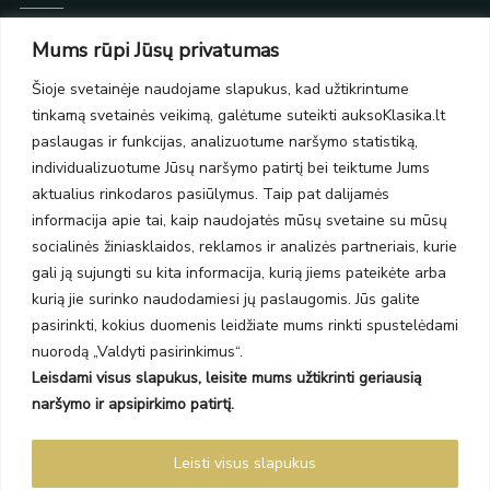
Taikos pr. 139
Mums rūpi Jūsų privatumas
PC Molas, Klaipėda
Taikos pr. 141
Šioje svetainėje naudojame slapukus, kad užtikrintume
PC BIG 2, Klaipėda
tinkamą svetainės veikimą, galėtume suteikti auksoKlasika.lt
Šilutės pl. 35
paslaugas ir funkcijas, analizuotume naršymo statistiką,
PC Banginis, Klaipėda
individualizuotume Jūsų naršymo patirtį bei teiktume Jums
NAUJIENLAIŠKIS
aktualius rinkodaros pasiūlymus. Taip pat dalijamės
informacija apie tai, kaip naudojatės mūsų svetaine su mūsų
socialinės žiniasklaidos, reklamos ir analizės partneriais, kurie
Prenumeruokite ir gaukite pasiūlymus, naujienas bei riboto
gali ją sujungti su kita informacija, kurią jiems pateikėte arba
leidimo kolekcijas.
kurią jie surinko naudodamiesi jų paslaugomis. Jūs galite
pasirinkti, kokius duomenis leidžiate mums rinkti spustelėdami
nuorodą „Valdyti pasirinkimus“.
Leisdami visus slapukus, leisite mums užtikrinti geriausią
SIŲSTI
naršymo ir apsipirkimo patirtį.
Prenumeruodami sutinkate su Taisyklėmis ir Privatumo politika.
Leisti visus slapukus