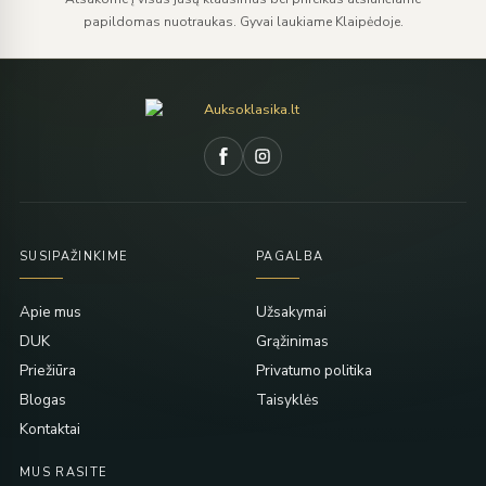
papildomas nuotraukas. Gyvai laukiame Klaipėdoje.
SUSIPAŽINKIME
PAGALBA
Apie mus
Užsakymai
DUK
Grąžinimas
Priežiūra
Privatumo politika
Blogas
Taisyklės
Kontaktai
MUS RASITE