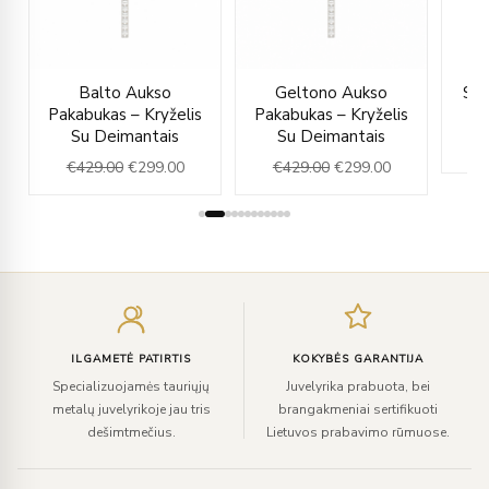
rent
Original
Current
Original
Current
Balto Aukso
Geltono Aukso
Sid
ce
price
price
price
price
Pakabukas – Kryželis
Pakabukas – Kryželis
was:
is:
was:
is:
Su Deimantais
Su Deimantais
7.00.
€429.00.
€299.00.
€429.00.
€299.00.
€
429.00
€
299.00
€
429.00
€
299.00
Įveskite
el.
paštą
ILGAMETĖ PATIRTIS
KOKYBĖS GARANTIJA
Specializuojamės tauriųjų
Juvelyrika prabuota, bei
metalų juvelyrikoje jau tris
brangakmeniai sertifikuoti
dešimtmečius.
Lietuvos prabavimo rūmuose.