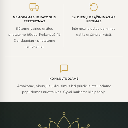
NEMOKAMAS IR PATOGUS
14 DIENŲ GRĄŽINIMAS AR
PRISTATYMAS
KEITIMAS
Siūlome įvairius greitus
Internetu įsigytus gaminius
pristatymo būdus. Perkant už 49
galite grąžinti ar keisti.
€ ar daugiau - pristatome
nemokamai.
KONSULTUOJAME
Atsakome į visus jūsų klausimus bei prireikus atsiunčiame
papildomas nuotraukas. Gyvai laukiame Klaipėdoje.