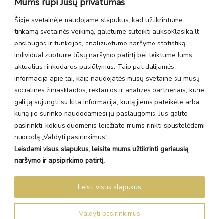
Mums rūpi Jūsų privatumas
PC Molas, Klaipėda
Taikos pr. 141
Šioje svetainėje naudojame slapukus, kad užtikrintume
PC BIG 2, Klaipėda
tinkamą svetainės veikimą, galėtume suteikti auksoKlasika.lt
Šilutės pl. 35
PC Banginis, Klaipėda
paslaugas ir funkcijas, analizuotume naršymo statistiką,
individualizuotume Jūsų naršymo patirtį bei teiktume Jums
NAUJIENLAIŠKIS
aktualius rinkodaros pasiūlymus. Taip pat dalijamės
informacija apie tai, kaip naudojatės mūsų svetaine su mūsų
Prenumeruokite ir gaukite pasiūlymus, naujienas bei riboto
socialinės žiniasklaidos, reklamos ir analizės partneriais, kurie
leidimo kolekcijas.
gali ją sujungti su kita informacija, kurią jiems pateikėte arba
kurią jie surinko naudodamiesi jų paslaugomis. Jūs galite
pasirinkti, kokius duomenis leidžiate mums rinkti spustelėdami
nuorodą „Valdyti pasirinkimus“.
Leisdami visus slapukus, leisite mums užtikrinti geriausią
SIŲSTI
naršymo ir apsipirkimo patirtį.
Prenumeruodami sutinkate su Taisyklėmis ir Privatumo politika.
Leisti visus slapukus
Auksoklasika.lt © 2026 Visos teisės saugomos
Valdyti pasirinkimus