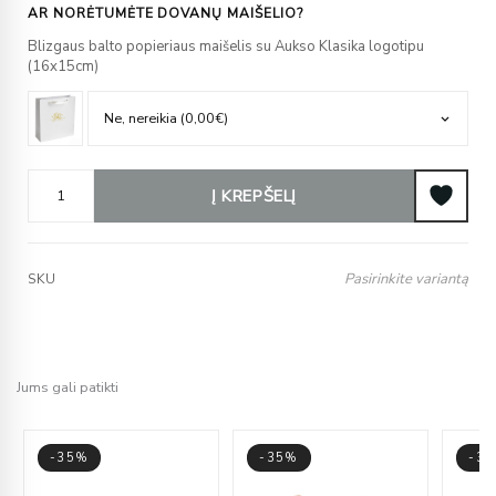
AR NORĖTUMĖTE DOVANŲ MAIŠELIO?
Blizgaus balto popieriaus maišelis su Aukso Klasika logotipu
(16x15cm)
Į KREPŠELĮ
Pasirinkite variantą
SKU
Jums gali patikti
-35%
-35%
-3