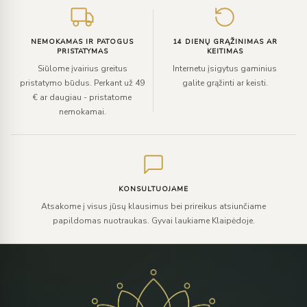
NEMOKAMAS IR PATOGUS
14 DIENŲ GRĄŽINIMAS AR
PRISTATYMAS
KEITIMAS
Siūlome įvairius greitus
Internetu įsigytus gaminius
pristatymo būdus. Perkant už 49
galite grąžinti ar keisti.
€ ar daugiau - pristatome
nemokamai.
KONSULTUOJAME
Atsakome į visus jūsų klausimus bei prireikus atsiunčiame
papildomas nuotraukas. Gyvai laukiame Klaipėdoje.