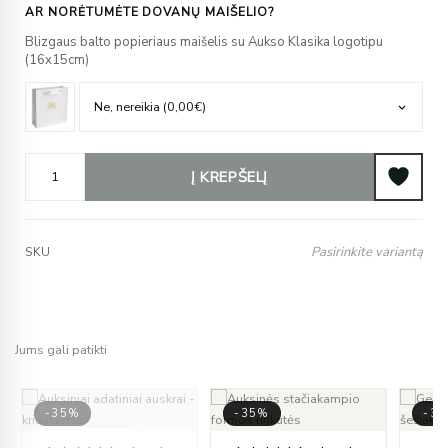
AR NORĖTUMĖTE DOVANŲ MAIŠELIO?
Blizgaus balto popieriaus maišelis su Aukso Klasika logotipu
(16x15cm)
Į KREPŠELĮ
Pasirinkite variantą
SKU
Jums gali patikti
-35%
-35%
-3
ce
IŠPARDUOTA
Original
Current
Price