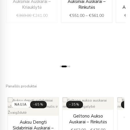
Auksiniai Auskarai –
Auksiniai Auskarai –
G
ge:
price
price
range:
Kriauklytė
Rinkutės
Aus
95.00
was:
is:
€551.00
€
369.00
€
241.00
€
551.00
–
€
561.00
€
3
rough
€369.00.
€241.00.
through
00.00
€561.00
Panašūs produktai
NAUJA
-65%
-35%
-3
rent
Price
Geltono Aukso
Auk
ce
Original
Current
range:
Auskarai – Rinkutės
Auksu Dengti
price
price
€462.00
Sidabriniai Auskarai –