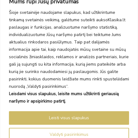
Mums rūpi Jūsų privatumas
PC Molas, Klaipėda
Taikos pr. 141
Šioje svetainėje naudojame slapukus, kad užtikrintume
PC BIG 2, Klaipėda
tinkamą svetainės veikimą, galėtume suteikti auksoKlasika.lt
Šilutės pl. 35
PC Banginis, Klaipėda
paslaugas ir funkcijas, analizuotume naršymo statistiką,
individualizuotume Jūsų naršymo patirtį bei teiktume Jums
NAUJIENLAIŠKIS
aktualius rinkodaros pasiūlymus. Taip pat dalijamės
informacija apie tai, kaip naudojatės mūsų svetaine su mūsų
Prenumeruokite ir gaukite pasiūlymus, naujienas bei riboto
socialinės žiniasklaidos, reklamos ir analizės partneriais, kurie
leidimo kolekcijas.
gali ją sujungti su kita informacija, kurią jiems pateikėte arba
kurią jie surinko naudodamiesi jų paslaugomis. Jūs galite
pasirinkti, kokius duomenis leidžiate mums rinkti spustelėdami
nuorodą „Valdyti pasirinkimus“.
Leisdami visus slapukus, leisite mums užtikrinti geriausią
SIŲSTI
naršymo ir apsipirkimo patirtį.
Prenumeruodami sutinkate su Taisyklėmis ir Privatumo politika.
Leisti visus slapukus
Auksoklasika.lt © 2026 Visos teisės saugomos
Valdyti pasirinkimus