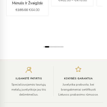
€
462.00
–
€
476.00
€
9.00.
was:
is:
through
Mėnulis Ir Žvaigždė
€185.00.
€64.00.
€476.00
€
185.00
€
64.00
Įveskite
el.
paštą
ILGAMETĖ PATIRTIS
KOKYBĖS GARANTIJA
Specializuojamės tauriųjų
Juvelyrika prabuota, bei
metalų juvelyrikoje jau tris
brangakmeniai sertifikuoti
dešimtmečius.
Lietuvos prabavimo rūmuose.