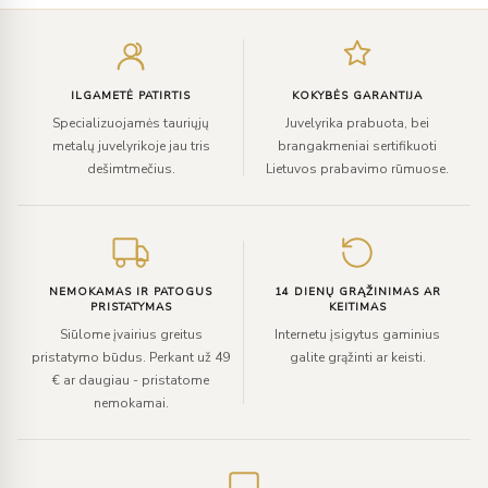
Įveskite
el.
paštą
ILGAMETĖ PATIRTIS
KOKYBĖS GARANTIJA
Specializuojamės tauriųjų
Juvelyrika prabuota, bei
metalų juvelyrikoje jau tris
brangakmeniai sertifikuoti
dešimtmečius.
Lietuvos prabavimo rūmuose.
NEMOKAMAS IR PATOGUS
14 DIENŲ GRĄŽINIMAS AR
PRISTATYMAS
KEITIMAS
Siūlome įvairius greitus
Internetu įsigytus gaminius
pristatymo būdus. Perkant už 49
galite grąžinti ar keisti.
€ ar daugiau - pristatome
nemokamai.