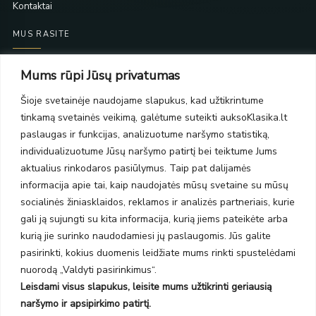
Kontaktai
MUS RASITE
Taikos pr. 139
Mums rūpi Jūsų privatumas
PC Molas, Klaipėda
Taikos pr. 141
Šioje svetainėje naudojame slapukus, kad užtikrintume
PC BIG 2, Klaipėda
tinkamą svetainės veikimą, galėtume suteikti auksoKlasika.lt
Šilutės pl. 35
paslaugas ir funkcijas, analizuotume naršymo statistiką,
PC Banginis, Klaipėda
individualizuotume Jūsų naršymo patirtį bei teiktume Jums
NAUJIENLAIŠKIS
aktualius rinkodaros pasiūlymus. Taip pat dalijamės
informacija apie tai, kaip naudojatės mūsų svetaine su mūsų
socialinės žiniasklaidos, reklamos ir analizės partneriais, kurie
Prenumeruokite ir gaukite pasiūlymus, naujienas bei riboto
gali ją sujungti su kita informacija, kurią jiems pateikėte arba
leidimo kolekcijas.
kurią jie surinko naudodamiesi jų paslaugomis. Jūs galite
pasirinkti, kokius duomenis leidžiate mums rinkti spustelėdami
nuorodą „Valdyti pasirinkimus“.
Leisdami visus slapukus, leisite mums užtikrinti geriausią
SIŲSTI
naršymo ir apsipirkimo patirtį.