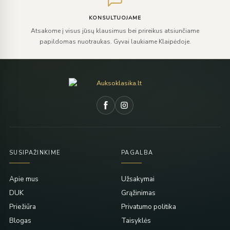
KONSULTUOJAME
Atsakome į visus jūsų klausimus bei prireikus atsiunčiame
papildomas nuotraukas. Gyvai laukiame Klaipėdoje.
SUSIPAŽINKIME
PAGALBA
Apie mus
Užsakymai
DUK
Grąžinimas
Priežiūra
Privatumo politika
Blogas
Taisyklės