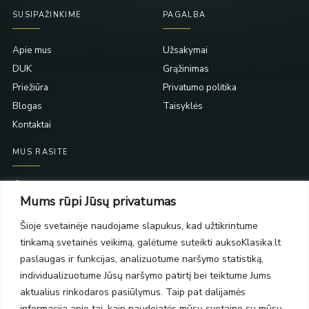
SUSIPAŽINKIME
PAGALBA
Apie mus
Užsakymai
DUK
Grąžinimas
Priežiūra
Privatumo politika
Blogas
Taisyklės
Kontaktai
MUS RASITE
Taikos pr. 139
Mums rūpi Jūsų privatumas
PC Molas, Klaipėda
Taikos pr. 141
Šioje svetainėje naudojame slapukus, kad užtikrintume
PC BIG 2, Klaipėda
tinkamą svetainės veikimą, galėtume suteikti auksoKlasika.lt
Šilutės pl. 35
PC Banginis, Klaipėda
paslaugas ir funkcijas, analizuotume naršymo statistiką,
individualizuotume Jūsų naršymo patirtį bei teiktume Jums
NAUJIENLAIŠKIS
aktualius rinkodaros pasiūlymus. Taip pat dalijamės
informacija apie tai, kaip naudojatės mūsų svetaine su mūsų