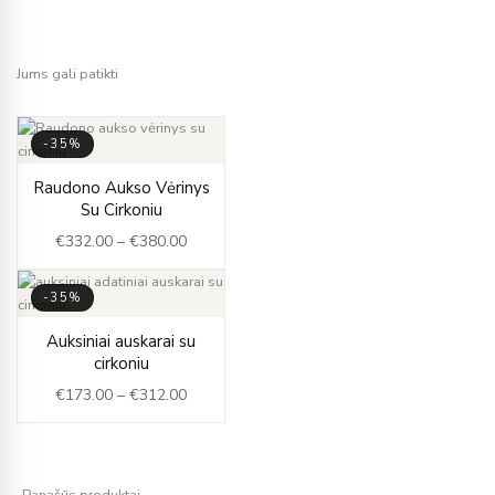
Jums gali patikti
-35%
Price
Raudono Aukso Vėrinys
range:
Su Cirkoniu
€332.00
€
332.00
–
€
380.00
through
€380.00
-35%
Price
Auksiniai auskarai su
range:
cirkoniu
€173.00
€
173.00
–
€
312.00
through
€312.00
Panašūs produktai