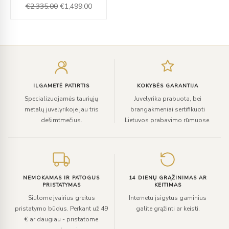
€
2,335.00
€
1,499.00
€2,335.00.
€1,499.00.
Įveskite
el.
paštą
ILGAMETĖ PATIRTIS
KOKYBĖS GARANTIJA
Specializuojamės tauriųjų
Juvelyrika prabuota, bei
metalų juvelyrikoje jau tris
brangakmeniai sertifikuoti
dešimtmečius.
Lietuvos prabavimo rūmuose.
NEMOKAMAS IR PATOGUS
14 DIENŲ GRĄŽINIMAS AR
PRISTATYMAS
KEITIMAS
Siūlome įvairius greitus
Internetu įsigytus gaminius
pristatymo būdus. Perkant už 49
galite grąžinti ar keisti.
€ ar daugiau - pristatome