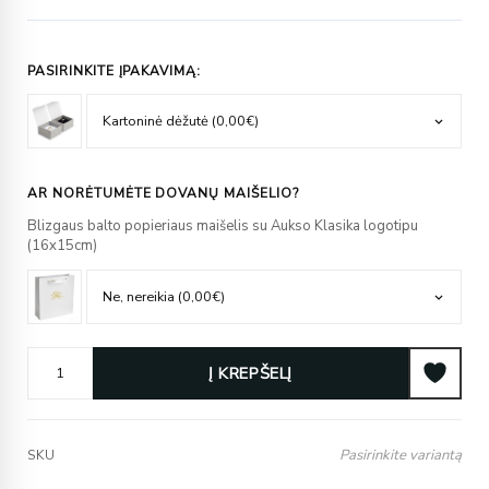
PASIRINKITE ĮPAKAVIMĄ:
AR NORĖTUMĖTE DOVANŲ MAIŠELIO?
Blizgaus balto popieriaus maišelis su Aukso Klasika logotipu
(16x15cm)
Į KREPŠELĮ
Pasirinkite variantą
SKU