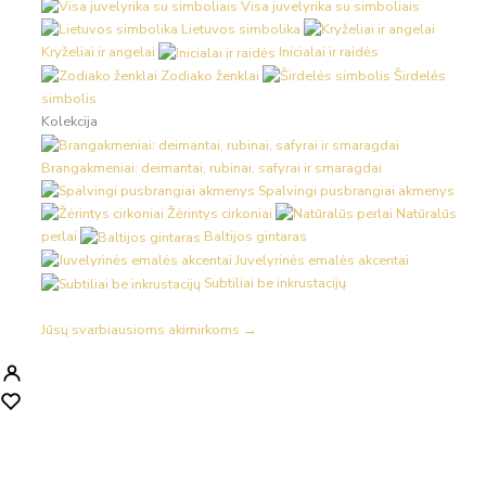
Visa juvelyrika su simboliais
Lietuvos simbolika
Kryželiai ir angelai
Inicialai ir raidės
Zodiako ženklai
Širdelės
simbolis
Kolekcija
Brangakmeniai: deimantai, rubinai, safyrai ir smaragdai
Spalvingi pusbrangiai akmenys
Žėrintys cirkoniai
Natūralūs
perlai
Baltijos gintaras
Juvelyrinės emalės akcentai
Subtiliai be inkrustacijų
Jūsų svarbiausioms akimirkoms →