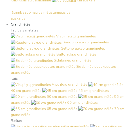
Kabliukas su užkabinimu
Kiti auskarai
Išsirink savo naujus mėgstamiausius
auskarus →
Grandinėlės
Taurusis metalas
Visų metalų grandinėlės
Raudono aukso grandinėlės
Geltono aukso grandinėlės
Balto aukso grandinėlės
Sidabrinės grandinėlės
Sidabrinės paauksuotos
grandinėlės
Ilgis
Visų ilgių grandinėlės
40 cm grandinėlės
45 cm grandinėlės
50 cm grandinėlės
55 cm
grandinėlės
60 cm grandinėlės
65 cm grandinėlės
70 cm
grandinėlės
Raštas
Visų raštų grandinėlės