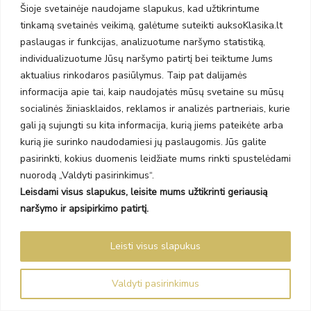
Šioje svetainėje naudojame slapukus, kad užtikrintume
tinkamą svetainės veikimą, galėtume suteikti auksoKlasika.lt
paslaugas ir funkcijas, analizuotume naršymo statistiką,
individualizuotume Jūsų naršymo patirtį bei teiktume Jums
aktualius rinkodaros pasiūlymus. Taip pat dalijamės
informacija apie tai, kaip naudojatės mūsų svetaine su mūsų
socialinės žiniasklaidos, reklamos ir analizės partneriais, kurie
gali ją sujungti su kita informacija, kurią jiems pateikėte arba
kurią jie surinko naudodamiesi jų paslaugomis. Jūs galite
Adatiniai auskarai
pasirinkti, kokius duomenis leidžiate mums rinkti spustelėdami
Angliškas užsegimas
nuorodą „Valdyti pasirinkimus“.
Užlenkiamas svirtelinis
Leisdami visus slapukus, leisite mums užtikrinti geriausią
užsegimas
naršymo ir apsipirkimo patirtį.
Rinkutės
Kabliukas
Leisti visus slapukus
Valdyti pasirinkimus