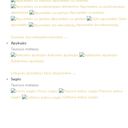
Apyrankės su cirkoniu
Apyrankės su pusbrangiais
akmenimis
Apyrankės su perlais
Apyrankės su gintaru
Siūlo
apyrankės
Apyrankės be inkrustacijų
Dovana, kuri nešiojama kasdien →
Apykojės
Taurusis metalas
Auksinės apykojės
Sidabrinės apykojės
Lengvas spindesys tavo žingsniams →
Sagės
Taurusis metalas
Visos sagės
Rausvo aukso
sagės
Geltono aukso sagės