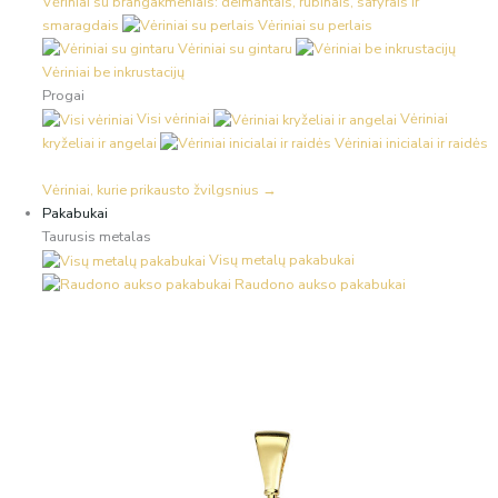
Vėriniai su brangakmeniais: deimantais, rubinais, safyrais ir
smaragdais
Vėriniai su perlais
Vėriniai su gintaru
Vėriniai be inkrustacijų
Progai
Visi vėriniai
Vėriniai
kryželiai ir angelai
Vėriniai inicialai ir raidės
Vėriniai, kurie prikausto žvilgsnius →
Pakabukai
Taurusis metalas
Visų metalų pakabukai
Raudono aukso pakabukai