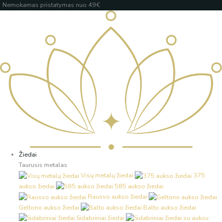
Pereiti
Products
Products
Įveskite
Nemokamas pristatymas nuo 49€
prie
search
search
el.
turinio
paštą
Žiedai
Taurusis metalas
Visų metalų žiedai
375
aukso žiedai
585 aukso žiedai
Rausvo aukso žiedai
Geltono aukso žiedai
Balto aukso žiedai
Sidabriniai žiedai