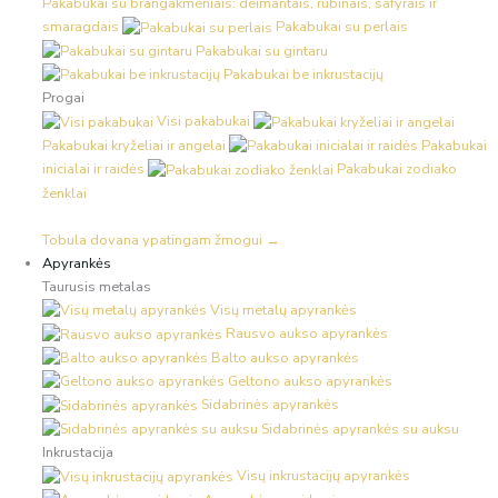
Pakabukai su brangakmeniais: deimantais, rubinais, safyrais ir
smaragdais
Pakabukai su perlais
Pakabukai su gintaru
Pakabukai be inkrustacijų
Progai
Visi pakabukai
Pakabukai kryželiai ir angelai
Pakabukai
inicialai ir raidės
Pakabukai zodiako
ženklai
Tobula dovana ypatingam žmogui →
Apyrankės
Taurusis metalas
Visų metalų apyrankės
Rausvo aukso apyrankės
Balto aukso apyrankės
Geltono aukso apyrankės
Sidabrinės apyrankės
Sidabrinės apyrankės su auksu
Inkrustacija
Visų inkrustacijų apyrankės