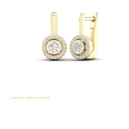
Geltono aukso auskarai