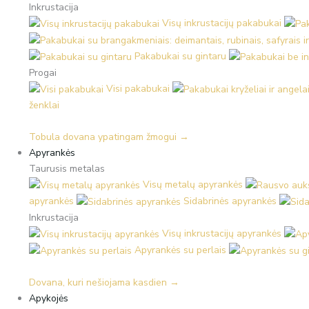
Inkrustacija
Visų inkrustacijų pakabukai
Pakabukai su gintaru
Progai
Visi pakabukai
ženklai
Tobula dovana ypatingam žmogui →
Apyrankės
Taurusis metalas
Visų metalų apyrankės
apyrankės
Sidabrinės apyrankės
Inkrustacija
Visų inkrustacijų apyrankės
Apyrankės su perlais
Dovana, kuri nešiojama kasdien →
Apykojės