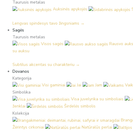
Taurusis metalas
Auksinės apykojės
Lengvas spindesys tavo žingsniams →
Sagės
Taurusis metalas
Visos sagės
Rausvo auks
su auksu
Subtilus akcentas su charakteriu →
Dovanos
Kategorija
Visi gaminiai
Jai
Jam
Vai
Simbolika
Visa juvelyrika su simboliais
ženklai
Širdelės simbolis
Kolekcija
Branga
Žėrintys cirkoniai
Natūralūs perlai