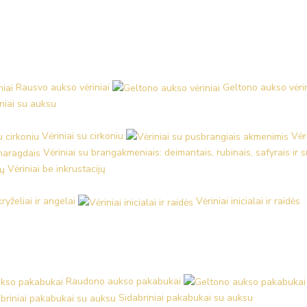
Rausvo aukso vėriniai
Geltono aukso vėrin
iniai su auksu
Vėriniai su cirkoniu
Vėr
Vėriniai su brangakmeniais: deimantais, rubinais, safyrais ir
Vėriniai be inkrustacijų
kryželiai ir angelai
Vėriniai inicialai ir raidės
Raudono aukso pakabukai
Sidabriniai pakabukai su auksu