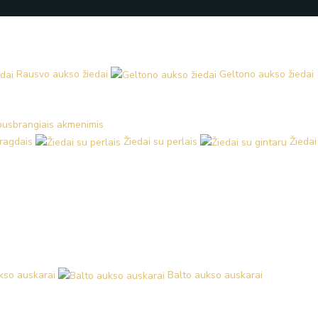
Rausvo aukso žiedai
Geltono aukso žiedai
 pusbrangiais akmenimis
aragdais
Žiedai su perlais
Žiedai
kso auskarai
Balto aukso auskarai