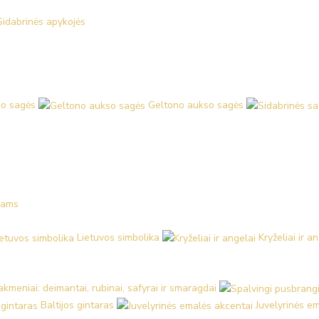
Sidabrinės apykojės
o sagės
Geltono aukso sagės
kams
Lietuvos simbolika
Kryželiai ir a
kmeniai: deimantai, rubinai, safyrai ir smaragdai
Baltijos gintaras
Juvelyrinės e