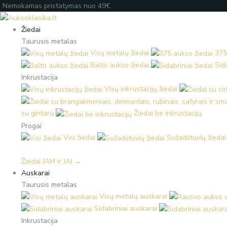
Pereiti
Products
Products
Įveskite
Nemokamas pristatymas nuo 49€
prie
search
search
el.
turinio
paštą
Žiedai
Taurusis metalas
Visų metalų žiedai
375
Balto aukso žiedai
Sida
Inkrustacija
Visų inkrustacijų žiedai
su gintaru
Žiedai be inkrustacijų
Progai
Visi žiedai
Sužadėtuvių žiedai
Žiedai JAM ir JAI →
Auskarai
Taurusis metalas
Visų metalų auskarai
Sidabriniai auskarai
Inkrustacija