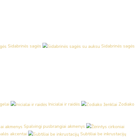
Sidabrinės sagės
Sidabrinės sagės
ngelai
Inicialai ir raidės
Zodiako
Spalvingi pusbrangiai akmenys
malės akcentai
Subtiliai be inkrustacijų