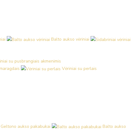
iai
Balto aukso vėriniai
iniai su pusbrangiais akmenimis
 smaragdais
Vėriniai su perlais
Geltono aukso pakabukai
Balto aukso