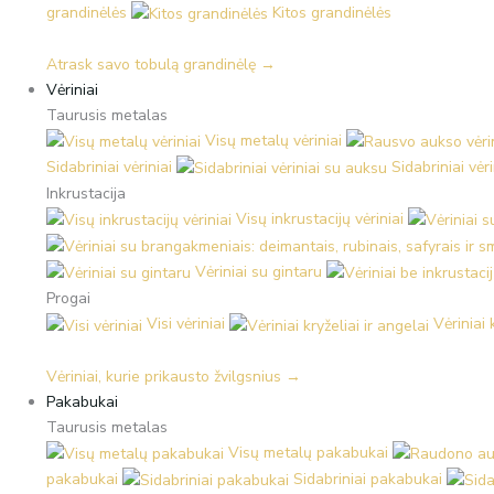
grandinėlės
Kitos grandinėlės
Atrask savo tobulą grandinėlę →
Vėriniai
Taurusis metalas
Visų metalų vėriniai
Sidabriniai vėriniai
Sidabriniai vėr
Inkrustacija
Visų inkrustacijų vėriniai
Vėriniai su gintaru
Progai
Visi vėriniai
Vėriniai 
Vėriniai, kurie prikausto žvilgsnius →
Pakabukai
Taurusis metalas
Visų metalų pakabukai
pakabukai
Sidabriniai pakabukai