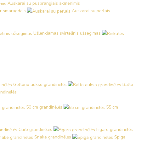
Auskarai su pusbrangiais akmenimis
ir smaragdais
Auskarai su perlais
Užlenkiamas svirtelinis užsegimas
Geltono aukso grandinėlės
Balto
ndinėlės
50 cm grandinėlės
55 cm
Curb grandinėlės
Figaro grandinėlės
Snake grandinėlės
Spiga