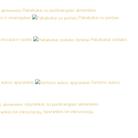
Pakabukai su pusbrangiais akmenimis
is ir smaragdais
Pakabukai su perlais
nicialai ir raidės
Pakabukai zodiako
 aukso apyrankės
Geltono aukso
Apyrankės su pusbrangiais akmenimis
Apyrankės be inkrustacijų