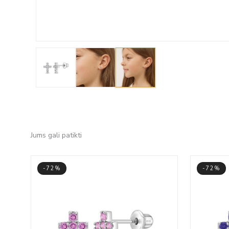
Jums gali patikti
-72%
-72%