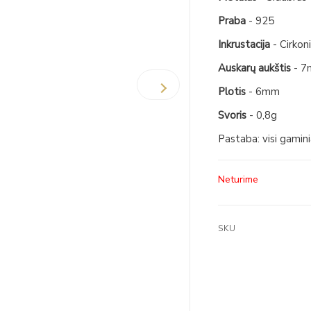
Praba
- 925
Inkrustacija
- Cirkon
Auskarų aukštis
- 
Plotis
- 6mm
Svoris
- 0,8g
Pastaba: visi gamin
Neturime
SKU