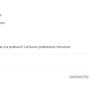
is
7mm
iai yra prabuoti Lietuvos prabavimo rūmuose
SA02V02792