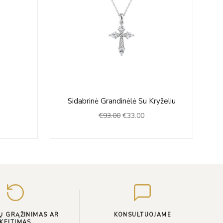
Original
Current
Sidabrinė Grandinėlė Su Kryželiu
price
price
€
93.00
€
33.00
was:
is:
€93.00.
€33.00.
Įveskite
el.
paštą
Ų GRĄŽINIMAS AR
KONSULTUOJAME
KEITIMAS