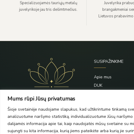
Specializuojamės tauriųjų metalų
Juvelyrika prabuo
juvelyrikoje jau tris dešimtmečius.
brangakmeniai sert
Lietuvos prabavimo
SUSIPAŽINKIME
Apie mus
DUK
Priežiūra
Mums rūpi Jūsų privatumas
Blogas
Šioje svetainėje naudojame slapukus, kad užtikrintume tinkamą svet
Kontaktai
analizuotume naršymo statistiką, individualizuotume Jūsų naršymo p
dalijamės informacija apie tai, kaip naudojatės mūsų svetaine su mūs
sujungti su kita informacija, kurią jiems pateikėte arba kurią jie su