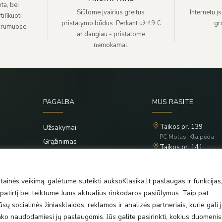
ta, bei
Siūlome įvairius greitus
Internetu į
ifikuoti
pristatymo būdus. Perkant už 49 €
grą
 rūmuose.
ar daugiau - pristatome
nemokamai.
PAGALBA
MUS RASITE
Taikos pr. 139
Užsakymai
PC Molas, Klaipėda
Grąžinimas
Taikos pr. 141
Privatumo politika
PC BIG 2, Klaipėda
Šilutės pl. 35
Taisyklės
PC Banginis, Klaipėda
ainės veikimą, galėtume suteikti auksoKlasika.lt paslaugas ir funkcijas
atirtį bei teiktume Jums aktualius rinkodaros pasiūlymus. Taip pat
ų socialinės žiniasklaidos, reklamos ir analizės partneriais, kurie gali j
rinko naudodamiesi jų paslaugomis. Jūs galite pasirinkti, kokius duomenis