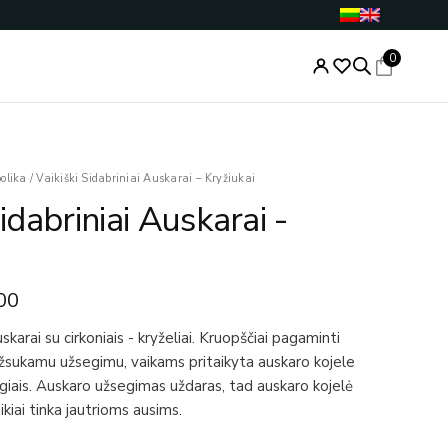
0
nal
Current
olika
/
Vaikiški Sidabriniai Auskarai – Kryžiukai
price
Sidabriniai Auskarai -
is:
.00.
€36.00.
00
auskarai su cirkoniais - kryželiai. Kruopščiai pagaminti
užsukamu užsegimu, vaikams pritaikyta auskaro kojele
ėgiais. Auskaro užsegimas uždaras, tad auskaro kojelė
ikiai tinka jautrioms ausims.