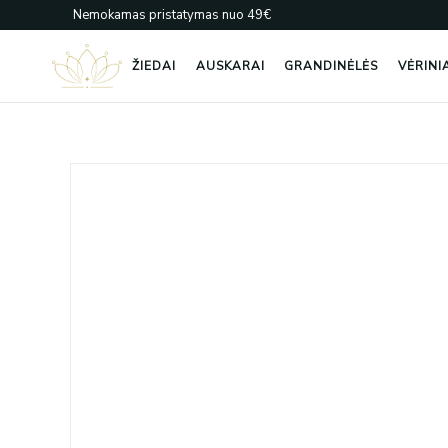
Pereiti
Nemokamas pristatymas nuo 49€
prie
turinio
ŽIEDAI
AUSKARAI
GRANDINĖLĖS
VĖRINI