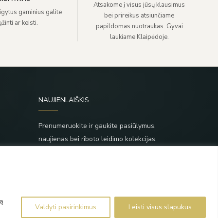
Atsakome į visus jūsų klausimus
sigytus gaminius galite
bei prireikus atsiunčiame
žinti ar keisti.
papildomas nuotraukas. Gyvai
laukiame Klaipėdoje.
NAUJIENLAIŠKIS
Prenumeruokite ir gaukite pasiūlymus,
naujienas bei riboto leidimo kolekcijas.
SIŲSTI
,
Prenumeruodami sutinkate su Taisyklėmis ir
Privatumo politika.
ą
Valdyti pasirinkimus
Leisti visus slapukus