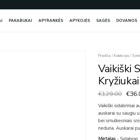
AI
PAKABUKAI
APYRANKĖS
APYKOJĖS
SAGĖS
DOVANOS
Origi
Pradžia
/
Kolekcijos
/
Simb
price
Vaikiški 
was:
€129
Kryžiukai
€
129.00
€
36.
Vaikiški sidabriniai 
auskarai su saugiu 
bei smulkesniais sr
neduria. Auskarai pu
Metalas
- Sidabras