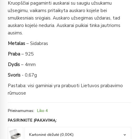
Kruopščiai pagaminti auskarai su saugiu užsukamu
užsegimu, vaikams pritaikyta auskaro kojele bei
smulkesniais srėgiais. Auskaro užsegimas uždaras, tad
auskaro kojelė neduria. Auskarai puikiai tinka jautrioms
ausims.
Metalas
– Sidabras
Praba
– 925
Dydis
– 4mm
Svoris
- 0,67g
Pastaba: visi gaminiai yra prabuoti Lietuvos prabavimo
rūmuose
Prieinamumas:
Liko 4
PASIRINKITE ĮPAKAVIMĄ: