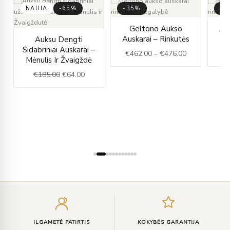
NAUJA
-65%
-35%
-3
rent
Price
Geltono Aukso
Auk
ce
Original
Current
range:
Auskarai – Rinkutės
Auksu Dengti
price
price
€462.00
Sidabriniai Auskarai –
€
462.00
–
€
476.00
€
9.00.
was:
is:
through
Mėnulis Ir Žvaigždė
€185.00.
€64.00.
€476.00
€
185.00
€
64.00
Įveskite
el.
paštą
ILGAMETĖ PATIRTIS
KOKYBĖS GARANTIJA