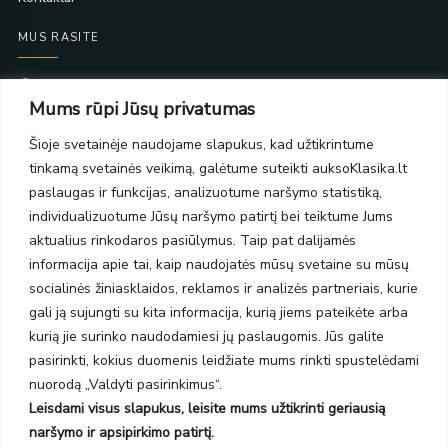
MUS RASITE
Taikos pr. 139
Mums rūpi Jūsų privatumas
PC Molas, Klaipėda
Taikos pr. 141
Šioje svetainėje naudojame slapukus, kad užtikrintume
PC BIG 2, Klaipėda
tinkamą svetainės veikimą, galėtume suteikti auksoKlasika.lt
Šilutės pl. 35
PC Banginis, Klaipėda
paslaugas ir funkcijas, analizuotume naršymo statistiką,
individualizuotume Jūsų naršymo patirtį bei teiktume Jums
NAUJIENLAIŠKIS
aktualius rinkodaros pasiūlymus. Taip pat dalijamės
informacija apie tai, kaip naudojatės mūsų svetaine su mūsų
Prenumeruokite ir gaukite pasiūlymus, naujienas bei riboto
socialinės žiniasklaidos, reklamos ir analizės partneriais, kurie
leidimo kolekcijas.
gali ją sujungti su kita informacija, kurią jiems pateikėte arba
kurią jie surinko naudodamiesi jų paslaugomis. Jūs galite
pasirinkti, kokius duomenis leidžiate mums rinkti spustelėdami
nuorodą „Valdyti pasirinkimus“.
Leisdami visus slapukus, leisite mums užtikrinti geriausią
SIŲSTI
naršymo ir apsipirkimo patirtį.