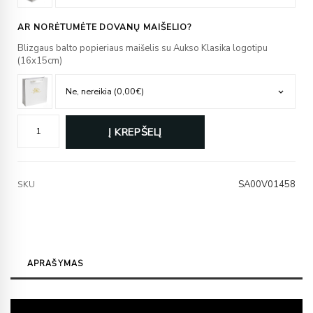
AR NORĖTUMĖTE DOVANŲ MAIŠELIO?
Blizgaus balto popieriaus maišelis su Aukso Klasika logotipu
(16x15cm)
Į KREPŠELĮ
SA00V01458
SKU
APRAŠYMAS