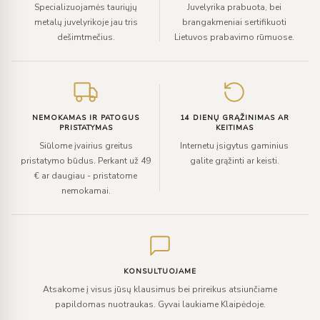
Specializuojamės tauriųjų
Juvelyrika prabuota, bei
metalų juvelyrikoje jau tris
brangakmeniai sertifikuoti
dešimtmečius.
Lietuvos prabavimo rūmuose.
NEMOKAMAS IR PATOGUS
14 DIENŲ GRĄŽINIMAS AR
PRISTATYMAS
KEITIMAS
Siūlome įvairius greitus
Internetu įsigytus gaminius
pristatymo būdus. Perkant už 49
galite grąžinti ar keisti.
€ ar daugiau - pristatome
nemokamai.
KONSULTUOJAME
Atsakome į visus jūsų klausimus bei prireikus atsiunčiame
papildomas nuotraukas. Gyvai laukiame Klaipėdoje.