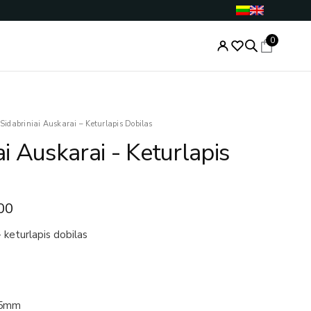
0
nal
Current
Sidabriniai Auskarai – Keturlapis Dobilas
price
ai Auskarai - Keturlapis
is:
.00.
€59.00.
00
- keturlapis dobilas
,5mm