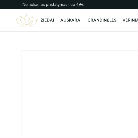
Pereiti
Nemokamas pristatymas nuo 49€
prie
turinio
ŽIEDAI
AUSKARAI
GRANDINĖLĖS
VĖRINI