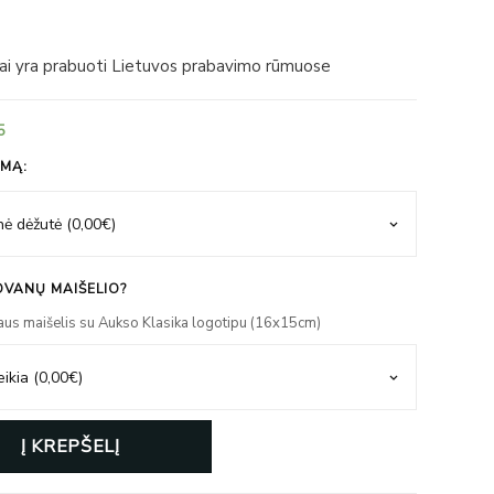
iai yra prabuoti Lietuvos prabavimo rūmuose
5
IMĄ:
VANŲ MAIŠELIO?
aus maišelis su Aukso Klasika logotipu (16x15cm)
Į KREPŠELĮ