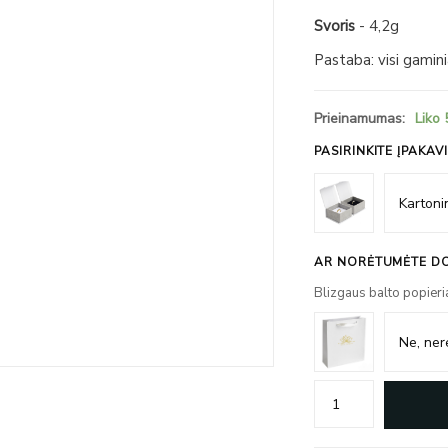
Svoris
- 4,2g
Pastaba: visi gamin
Prieinamumas:
Liko 
PASIRINKITE ĮPAKAV
AR NORĖTUMĖTE DO
Blizgaus balto popieri