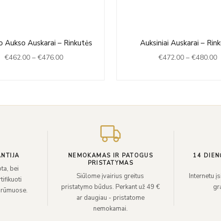
Price
P
 Aukso Auskarai – Rinkutės
Auksiniai Auskarai – Rin
range:
r
€
462.00
–
€
476.00
€
472.00
–
€
480.00
€462.00
€
through
t
€476.00
€
NTIJA
NEMOKAMAS IR PATOGUS
14 DIEN
PRISTATYMAS
ta, bei
Siūlome įvairius greitus
Internetu į
ifikuoti
pristatymo būdus. Perkant už 49 €
grą
 rūmuose.
ar daugiau - pristatome
nemokamai.