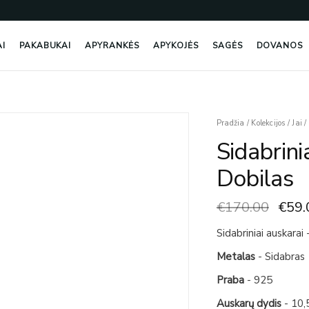
AI
PAKABUKAI
APYRANKĖS
APYKOJĖS
SAGĖS
DOVANOS
Origi
produkto
Pradžia
/
Kolekcijos
/
Jai
/
price
kiekis:
Sidabrini
was:
Sidabriniai
€170
Auskarai
Dobilas
-
Keturlapis
€
170.00
€
59.
Dobilas
Sidabriniai auskarai 
Metalas
- Sidabras
Praba
- 925
Auskarų dydis
- 10