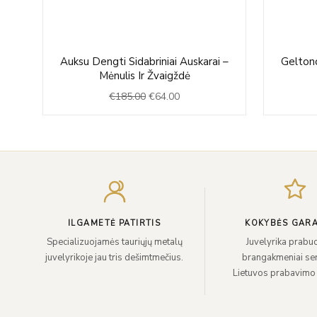
Original
Current
Auksu Dengti Sidabriniai Auskarai –
Geltono
price
price
Mėnulis Ir Žvaigždė
was:
is:
€
185.00
€
64.00
€185.00.
€64.00.
ILGAMETĖ PATIRTIS
KOKYBĖS GARA
Specializuojamės tauriųjų metalų
Juvelyrika prabuo
juvelyrikoje jau tris dešimtmečius.
brangakmeniai sert
Lietuvos prabavimo