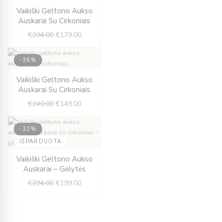
IŠPARDUOTA
Original
Current
Vaikiški Geltono Aukso
price
price
Auskarai Su Cirkoniais
was:
is:
€
294.00
€
179.00
€294.00.
€179.00.
-38%
IŠPARDUOTA
Original
Current
Vaikiški Geltono Aukso
price
price
Auskarai Su Cirkoniais
was:
is:
€
240.00
€
149.00
€240.00.
€149.00.
-32%
IŠPARDUOTA
Original
Current
Vaikiški Geltono Aukso
price
price
Auskarai – Gėlytės
was:
is:
€
294.00
€
199.00
€294.00.
€199.00.