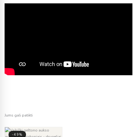
Jums gali patikti
-49%