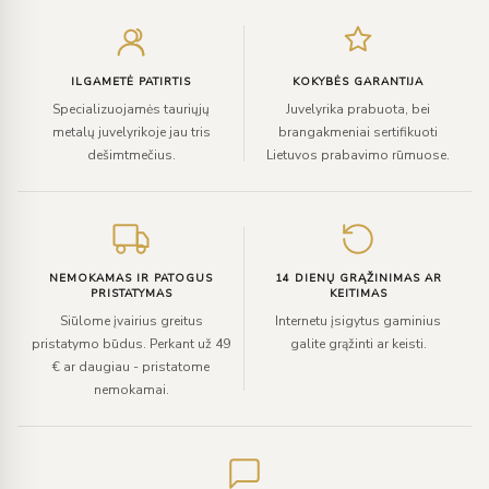
Įveskite
el.
paštą
ILGAMETĖ PATIRTIS
KOKYBĖS GARANTIJA
Specializuojamės tauriųjų
Juvelyrika prabuota, bei
metalų juvelyrikoje jau tris
brangakmeniai sertifikuoti
dešimtmečius.
Lietuvos prabavimo rūmuose.
NEMOKAMAS IR PATOGUS
14 DIENŲ GRĄŽINIMAS AR
PRISTATYMAS
KEITIMAS
Siūlome įvairius greitus
Internetu įsigytus gaminius
pristatymo būdus. Perkant už 49
galite grąžinti ar keisti.
€ ar daugiau - pristatome
nemokamai.