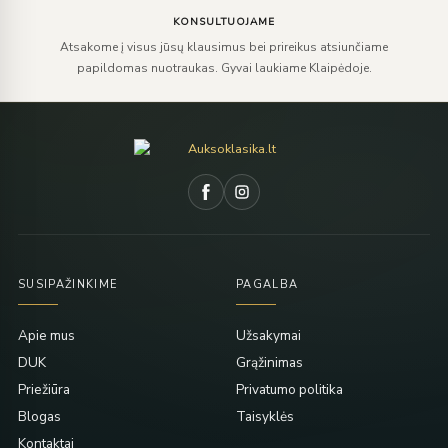
KONSULTUOJAME
Atsakome į visus jūsų klausimus bei prireikus atsiunčiame
papildomas nuotraukas. Gyvai laukiame Klaipėdoje.
SUSIPAŽINKIME
PAGALBA
Apie mus
Užsakymai
DUK
Grąžinimas
Priežiūra
Privatumo politika
Blogas
Taisyklės
Kontaktai