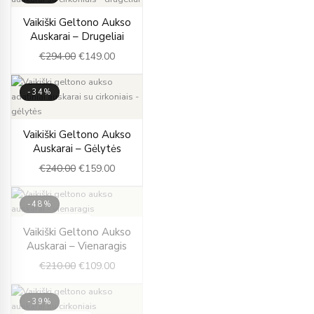
Original
Current
Vaikiški Geltono Aukso
price
price
Auskarai – Drugeliai
was:
is:
€
294.00
€
149.00
€294.00.
€149.00.
-34%
Original
Current
Vaikiški Geltono Aukso
price
price
Auskarai – Gėlytės
was:
is:
€
240.00
€
159.00
€240.00.
€159.00.
-48%
IŠPARDUOTA
Original
Current
Vaikiški Geltono Aukso
price
price
Auskarai – Vienaragis
was:
is:
€
210.00
€
109.00
€210.00.
€109.00.
-39%