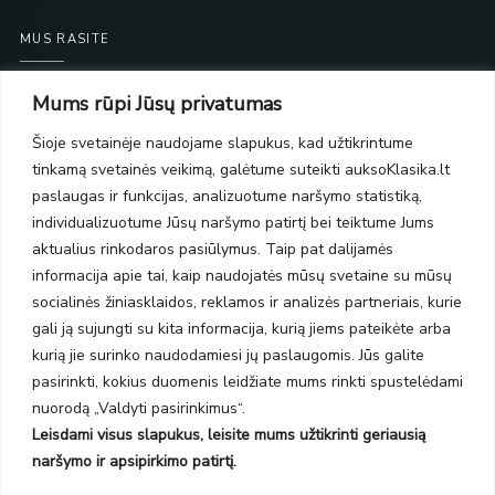
MUS RASITE
Taikos pr. 139
Mums rūpi Jūsų privatumas
PC Molas, Klaipėda
Taikos pr. 141
Šioje svetainėje naudojame slapukus, kad užtikrintume
PC BIG 2, Klaipėda
tinkamą svetainės veikimą, galėtume suteikti auksoKlasika.lt
Šilutės pl. 35
paslaugas ir funkcijas, analizuotume naršymo statistiką,
PC Banginis, Klaipėda
individualizuotume Jūsų naršymo patirtį bei teiktume Jums
NAUJIENLAIŠKIS
aktualius rinkodaros pasiūlymus. Taip pat dalijamės
informacija apie tai, kaip naudojatės mūsų svetaine su mūsų
socialinės žiniasklaidos, reklamos ir analizės partneriais, kurie
Prenumeruokite ir gaukite pasiūlymus, naujienas bei riboto
gali ją sujungti su kita informacija, kurią jiems pateikėte arba
leidimo kolekcijas.
kurią jie surinko naudodamiesi jų paslaugomis. Jūs galite
pasirinkti, kokius duomenis leidžiate mums rinkti spustelėdami
nuorodą „Valdyti pasirinkimus“.
Leisdami visus slapukus, leisite mums užtikrinti geriausią
SIŲSTI
naršymo ir apsipirkimo patirtį.