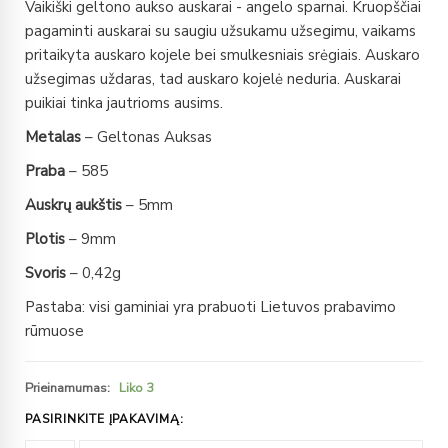
Vaikiški geltono aukso auskarai - angelo sparnai. Kruopščiai
pagaminti auskarai su saugiu užsukamu užsegimu, vaikams
pritaikyta auskaro kojele bei smulkesniais srėgiais. Auskaro
užsegimas uždaras, tad auskaro kojelė neduria. Auskarai
puikiai tinka jautrioms ausims.
Metalas
– Geltonas Auksas
Praba
– 585
Auskrų aukštis
– 5mm
Plotis
– 9mm
Svoris
– 0,42g
Pastaba: visi gaminiai yra prabuoti Lietuvos prabavimo
rūmuose
Prieinamumas:
Liko 3
PASIRINKITE ĮPAKAVIMĄ: