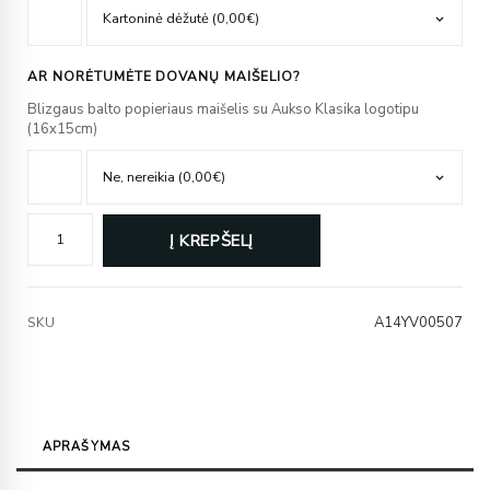
AR NORĖTUMĖTE DOVANŲ MAIŠELIO?
Blizgaus balto popieriaus maišelis su Aukso Klasika logotipu
(16x15cm)
Į KREPŠELĮ
A14YV00507
SKU
APRAŠYMAS