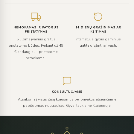
NEMOKAMAS IR PATOGUS
14 DIENŲ GRĄŽINIMAS AR
PRISTATYMAS
KEITIMAS
Siūlome įvairius greitus
Internetu įsigytus gaminius
pristatymo būdus. Perkant už 49
galite grąžinti ar keisti.
€ ar daugiau - pristatome
nemokamai.
KONSULTUOJAME
Atsakome į visus jūsų klausimus bei prireikus atsiunčiame
papildomas nuotraukas. Gyvai laukiame Klaipėdoje.