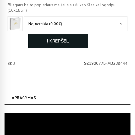
Blizgaus balto popieriaus maišelis su Aukso Klasika logotipu
(16x15cm)
Į KREPŠELĮ
SZ1900775-AB289444
SKU
APRAŠYMAS