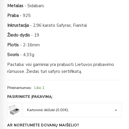
Metalas
- Sidabars
Praba
- 925
Inkrustacija
- 2,96 karato Safyras; Fianitai
Žiedo dydis
- 19
Plotis
- 2-16mm
Svoris
- 4,33g
Pastaba: visi gaminiai yra prabuoti Lietuvos prabavimo
rūmuose. Žiedas turi safyro sertifikatą.
Prieinamumas:
Liko 1
PASIRINKITE ĮPAKAVIMĄ:
AR NORĖTUMĖTE DOVANŲ MAIŠELIO?