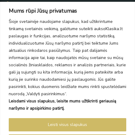
Taikos pr. 139
Mums rūpi Jūsų privatumas
PC Molas, Klaipėda
Taikos pr. 141
Šioje svetainėje naudojame slapukus, kad užtikrintume
PC BIG 2, Klaipėda
tinkamą svetainės veikimą, galėtume suteikti auksoKlasika.lt
Šilutės pl. 35
PC Banginis, Klaipėda
paslaugas ir funkcijas, analizuotume naršymo statistiką,
individualizuotume Jūsų naršymo patirtį bei teiktume Jums
NAUJIENLAIŠKIS
aktualius rinkodaros pasiūlymus. Taip pat dalijamės
informacija apie tai, kaip naudojatės mūsų svetaine su mūsų
Prenumeruokite ir gaukite pasiūlymus, naujienas bei riboto
socialinės žiniasklaidos, reklamos ir analizės partneriais, kurie
leidimo kolekcijas.
gali ją sujungti su kita informacija, kurią jiems pateikėte arba
kurią jie surinko naudodamiesi jų paslaugomis. Jūs galite
pasirinkti, kokius duomenis leidžiate mums rinkti spustelėdami
nuorodą „Valdyti pasirinkimus“.
Leisdami visus slapukus, leisite mums užtikrinti geriausią
SIŲSTI
naršymo ir apsipirkimo patirtį.
Prenumeruodami sutinkate su Taisyklėmis ir Privatumo politika.
Leisti visus slapukus
Auksoklasika.lt © 2026 Visos teisės saugomos