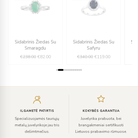
rent
Original
Current
Original
Current
Sidabrinis Žiedas Su
Sidabrinis Žiedas Su
Sid
e
price
price
price
price
Smaragdu
Safyru
was:
is:
was:
is:
€
238.00
€
82.00
€
340.00
€
119.00
.00.
€238.00.
€82.00.
€340.00.
€119.00.
Įveskite
el.
paštą
ILGAMETĖ PATIRTIS
KOKYBĖS GARANTIJA
Specializuojamės tauriųjų
Juvelyrika prabuota, bei
metalų juvelyrikoje jau tris
brangakmeniai sertifikuoti
dešimtmečius.
Lietuvos prabavimo rūmuose.