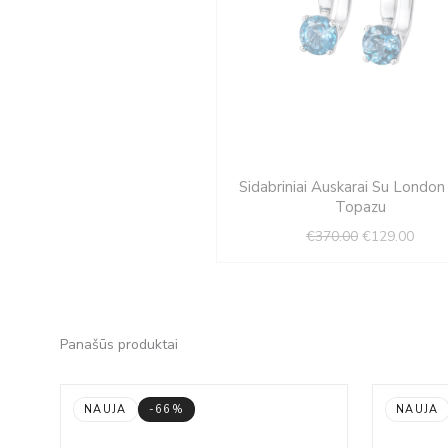
Original
Curre
Sidabriniai Auskarai Su London
price
price
Topazu
was:
is:
€
370.00
€
129.00
€370.00.
€129.
Panašūs produktai
NAUJA
-66%
NAUJA