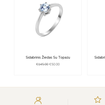
Original
Current
Sidabrinis Žiedas Su Topazu
Sidabr
price
price
€
145.00
€
50.00
was:
is:
€145.00.
€50.00.