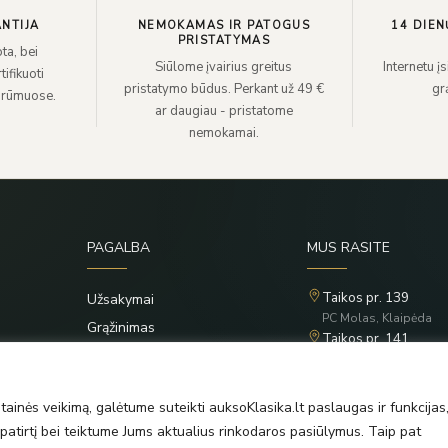
NTIJA
NEMOKAMAS IR PATOGUS
14 DIEN
PRISTATYMAS
ta, bei
Siūlome įvairius greitus
Internetu į
ifikuoti
pristatymo būdus. Perkant už 49 €
grą
 rūmuose.
ar daugiau - pristatome
nemokamai.
PAGALBA
MUS RASITE
Taikos pr. 139
Užsakymai
PC Molas, Klaipėda
Grąžinimas
Taikos pr. 141
Privatumo politika
PC BIG 2, Klaipėda
Šilutės pl. 35
Taisyklės
PC Banginis, Klaipėda
ainės veikimą, galėtume suteikti auksoKlasika.lt paslaugas ir funkcijas
atirtį bei teiktume Jums aktualius rinkodaros pasiūlymus. Taip pat