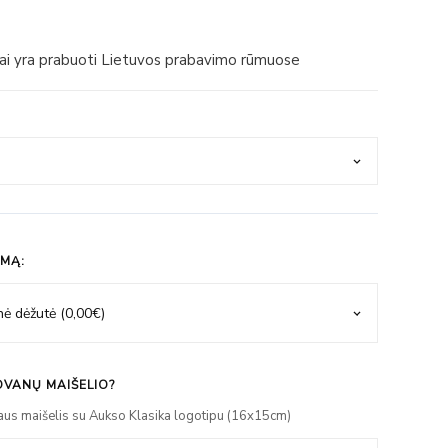
iai yra prabuoti Lietuvos prabavimo rūmuose
IMĄ:
VANŲ MAIŠELIO?
aus maišelis su Aukso Klasika logotipu (16x15cm)