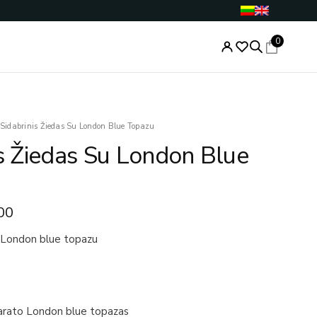
0
nal
Current
produkto
Sidabrinis Žiedas Su London Blue Topazu
price
kiekis:
is Žiedas Su London Blue
is:
Sidabrinis
.00.
€75.00.
Žiedas
Su
London
00
Blue
Topazu
u London blue topazu
arato London blue topazas