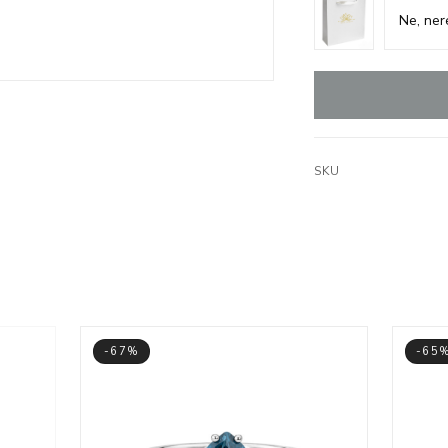
SKU
-67%
-65