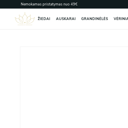
Pereiti
Nemokamas pristatymas nuo 49€
prie
turinio
ŽIEDAI
AUSKARAI
GRANDINĖLĖS
VĖRINI