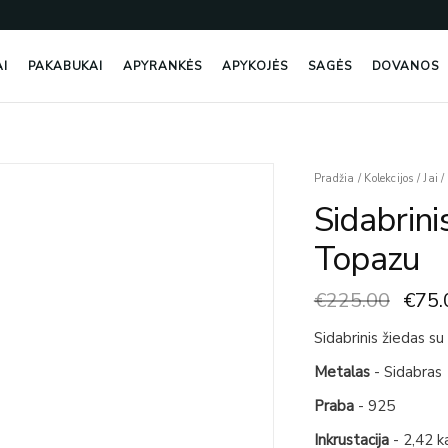
AI
PAKABUKAI
APYRANKĖS
APYKOJĖS
SAGĖS
DOVANOS
Origi
Pradžia
/
Kolekcijos
/
Jai
/
price
Sidabrin
was:
€225
Topazu
€
225.00
€
75.
Sidabrinis žiedas s
Metalas
- Sidabras
Praba
- 925
Inkrustacija
- 2,42 k