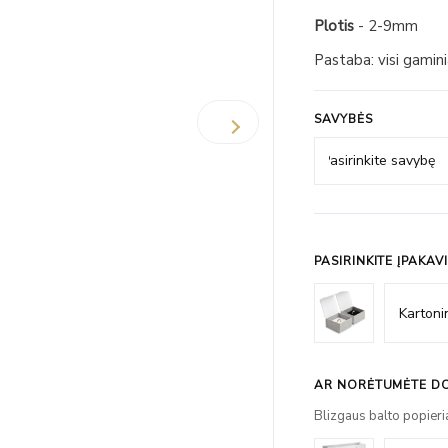
Plotis
- 2-9mm
Pastaba: visi gamin
SAVYBĖS
PASIRINKITE ĮPAKAV
AR NORĖTUMĖTE DO
Blizgaus balto popieri