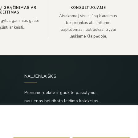
Ų GRĄŽINIMAS AR
KONSULTUOJAME
KEITIMAS
Atsakome į visus jūsų klausimus
sigytus gaminius galite
bei prireikus atsiunčiame
žinti ar keisti.
papildomas nuotraukas. Gyvai
laukiame Klaipėdoje.
NAUJIENLAIŠKIS
Prenumeruokite ir gaukite pasiūlymus,
naujienas bei riboto leidimo kolekcijas.
SIŲSTI
,
Prenumeruodami sutinkate su Taisyklėmis ir
Privatumo politika.