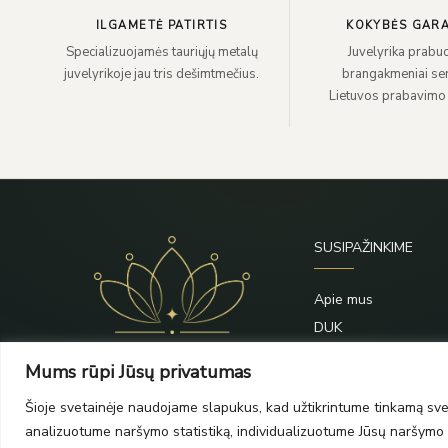
ILGAMETĖ PATIRTIS
KOKYBĖS GARA
Specializuojamės tauriųjų metalų
Juvelyrika prabuo
juvelyrikoje jau tris dešimtmečius.
brangakmeniai sert
Lietuvos prabavimo
SUSIPAŽINKIME
Apie mus
DUK
Priežiūra
Mums rūpi Jūsų privatumas
Blogas
Šioje svetainėje naudojame slapukus, kad užtikrintume tinkamą svet
Kontaktai
analizuotume naršymo statistiką, individualizuotume Jūsų naršymo p