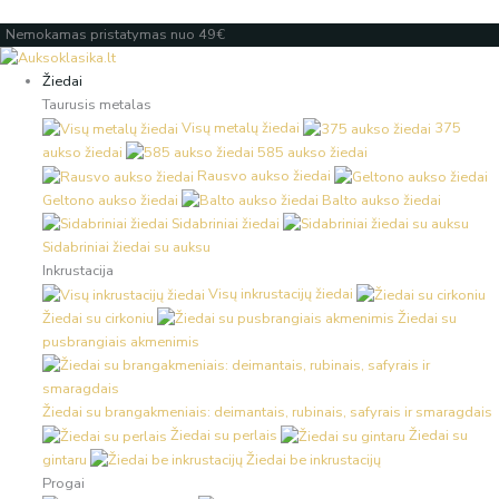
Pereiti
prie
Products
Products
Nemokamas pristatymas nuo 49€
turinio
search
search
Žiedai
Taurusis metalas
Visų metalų žiedai
375
aukso žiedai
585 aukso žiedai
Rausvo aukso žiedai
Geltono aukso žiedai
Balto aukso žiedai
Sidabriniai žiedai
Sidabriniai žiedai su auksu
Inkrustacija
Visų inkrustacijų žiedai
Žiedai su cirkoniu
Žiedai su
pusbrangiais akmenimis
Žiedai su brangakmeniais: deimantais, rubinais, safyrais ir smaragdais
Žiedai su perlais
Žiedai su
gintaru
Žiedai be inkrustacijų
Progai