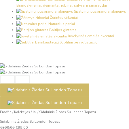
Brangakmeniai: deimantai, rubinai, safyrai ir smaragdai
Spalvingi pusbrangiai akmenys
Žėrintys cirkoniai
Natūralūs perlai
Baltijos gintaras
Juvelyrinės emalės akcentai
Subtiliai be inkrustacijų
produkto
Original
Current
kiekis:
price
price
Sidabrinis
was:
is:
Žiedas
€300.00.
€99.00.
Su
London
Topazu
Pradžia
/
Kolekcijos
/
Jai
/
Sidabrinis Žiedas Su London Topazu
Sidabrinis Žiedas Su London Topazu
€
300.00
€
99.00