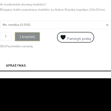
Ar norėtumėte dovanų maišelio?
Blizgaus balto popieriaus maišelis su Aukso Klasika logotipu (16x15cm)
Į krepšelį
Pamėgti prekę
SKU
Pasirinkite variantą
APRAŠYMAS