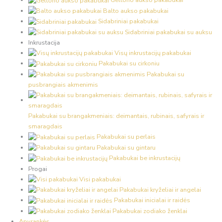
Geltono aukso pakabukai
Balto aukso pakabukai
Sidabriniai pakabukai
Sidabriniai pakabukai su auksu
Inkrustacija
Visų inkrustacijų pakabukai
Pakabukai su cirkoniu
Pakabukai su
pusbrangiais akmenimis
Pakabukai su brangakmeniais: deimantais, rubinais, safyrais ir
smaragdais
Pakabukai su perlais
Pakabukai su gintaru
Pakabukai be inkrustacijų
Progai
Visi pakabukai
Pakabukai kryželiai ir angelai
Pakabukai inicialai ir raidės
Pakabukai zodiako ženklai
Apyrankės