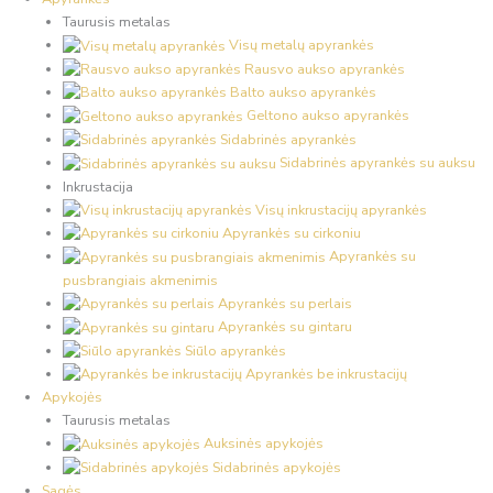
Taurusis metalas
Visų metalų apyrankės
Rausvo aukso apyrankės
Balto aukso apyrankės
Geltono aukso apyrankės
Sidabrinės apyrankės
Sidabrinės apyrankės su auksu
Inkrustacija
Visų inkrustacijų apyrankės
Apyrankės su cirkoniu
Apyrankės su
pusbrangiais akmenimis
Apyrankės su perlais
Apyrankės su gintaru
Siūlo apyrankės
Apyrankės be inkrustacijų
Apykojės
Taurusis metalas
Auksinės apykojės
Sidabrinės apykojės
Sagės