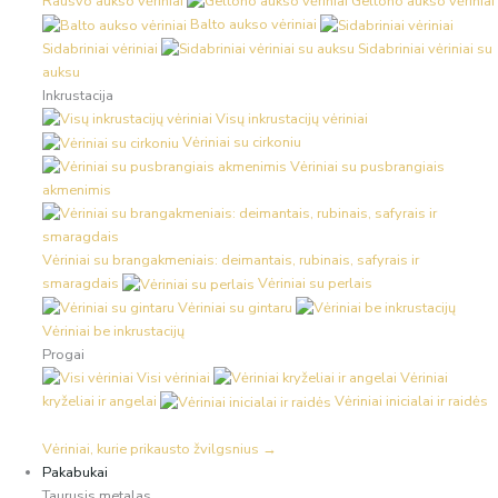
Rausvo aukso vėriniai
Geltono aukso vėriniai
Balto aukso vėriniai
Sidabriniai vėriniai
Sidabriniai vėriniai su
auksu
Inkrustacija
Visų inkrustacijų vėriniai
Vėriniai su cirkoniu
Vėriniai su pusbrangiais
akmenimis
Vėriniai su brangakmeniais: deimantais, rubinais, safyrais ir
smaragdais
Vėriniai su perlais
Vėriniai su gintaru
Vėriniai be inkrustacijų
Progai
Visi vėriniai
Vėriniai
kryželiai ir angelai
Vėriniai inicialai ir raidės
Vėriniai, kurie prikausto žvilgsnius →
Pakabukai
Taurusis metalas