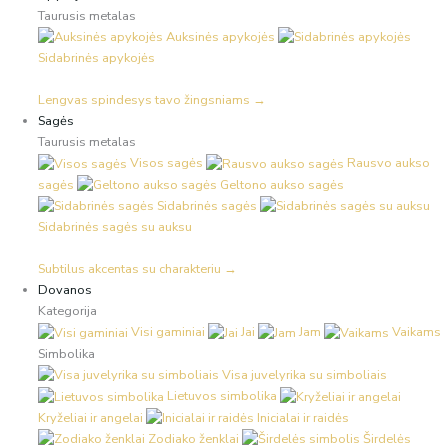
Taurusis metalas
Auksinės apykojės
Sidabrinės apykojės
Lengvas spindesys tavo žingsniams →
Sagės
Taurusis metalas
Visos sagės
Rausvo aukso
sagės
Geltono aukso sagės
Sidabrinės sagės
Sidabrinės sagės su auksu
Subtilus akcentas su charakteriu →
Dovanos
Kategorija
Visi gaminiai
Jai
Jam
Vaikams
Simbolika
Visa juvelyrika su simboliais
Lietuvos simbolika
Kryželiai ir angelai
Inicialai ir raidės
Zodiako ženklai
Širdelės