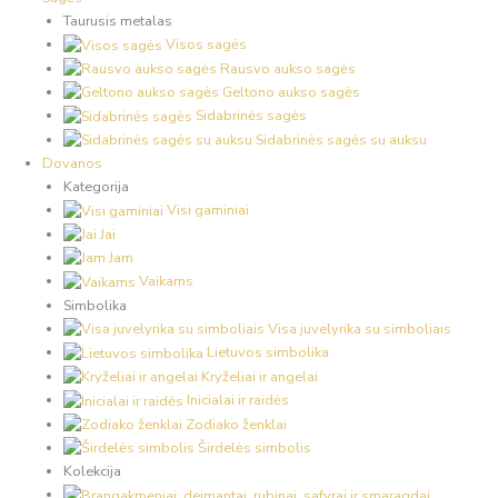
Taurusis metalas
Visos sagės
Rausvo aukso sagės
Geltono aukso sagės
Sidabrinės sagės
Sidabrinės sagės su auksu
Dovanos
Kategorija
Visi gaminiai
Jai
Jam
Vaikams
Simbolika
Visa juvelyrika su simboliais
Lietuvos simbolika
Kryželiai ir angelai
Inicialai ir raidės
Zodiako ženklai
Širdelės simbolis
Kolekcija