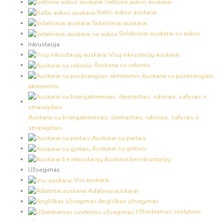
Geltono aukso auskarai
Balto aukso auskarai
Sidabriniai auskarai
Sidabriniai auskarai su auksu
Inkrustacija
Visų inkrustacijų auskarai
Auskarai su cirkoniu
Auskarai su pusbrangiais
akmenimis
Auskarai su brangakmeniais: deimantais, rubinais, safyrais ir
smaragdais
Auskarai su perlais
Auskarai su gintaru
Auskarai be inkrustacijų
Užsegimas
Visi auskarai
Adatiniai auskarai
Angliškas užsegimas
Užlenkiamas svirtelinis