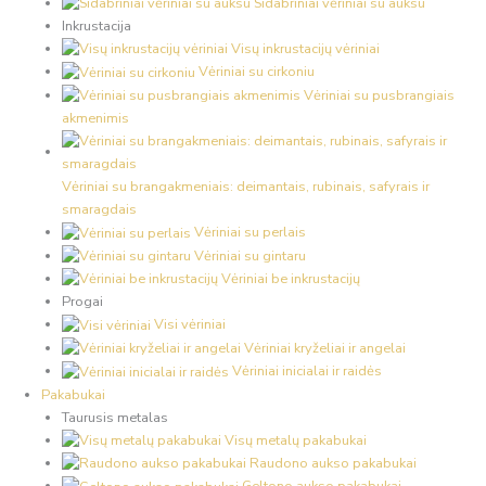
Sidabriniai vėriniai su auksu
Inkrustacija
Visų inkrustacijų vėriniai
Vėriniai su cirkoniu
Vėriniai su pusbrangiais
akmenimis
Vėriniai su brangakmeniais: deimantais, rubinais, safyrais ir
smaragdais
Vėriniai su perlais
Vėriniai su gintaru
Vėriniai be inkrustacijų
Progai
Visi vėriniai
Vėriniai kryželiai ir angelai
Vėriniai inicialai ir raidės
Pakabukai
Taurusis metalas
Visų metalų pakabukai
Raudono aukso pakabukai