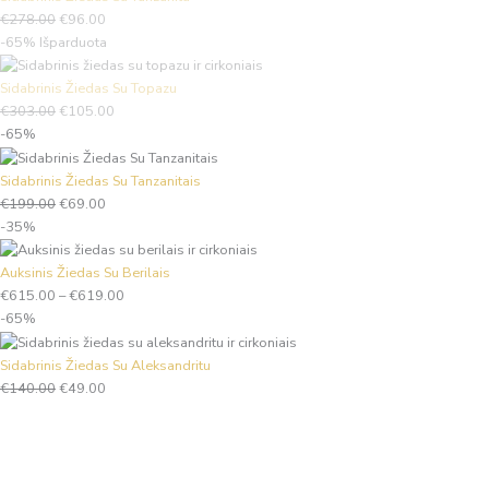
€
278.00
€
96.00
-65%
Išparduota
Sidabrinis Žiedas Su Topazu
€
303.00
€
105.00
-65%
Sidabrinis Žiedas Su Tanzanitais
€
199.00
€
69.00
-35%
Auksinis Žiedas Su Berilais
€
615.00
–
€
619.00
-65%
Sidabrinis Žiedas Su Aleksandritu
€
140.00
€
49.00
Įveskite
el.