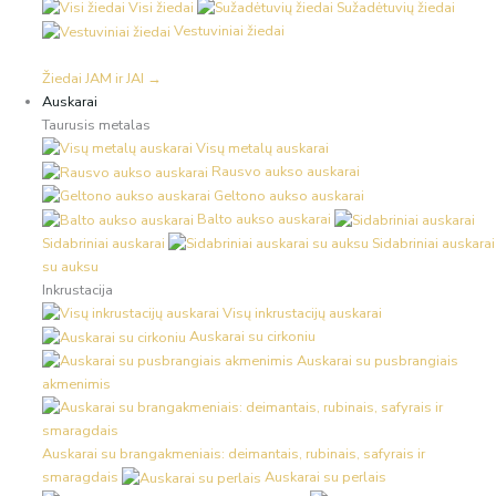
Visi žiedai
Sužadėtuvių žiedai
Vestuviniai žiedai
Žiedai JAM ir JAI →
Auskarai
Taurusis metalas
Visų metalų auskarai
Rausvo aukso auskarai
Geltono aukso auskarai
Balto aukso auskarai
Sidabriniai auskarai
Sidabriniai auskarai
su auksu
Inkrustacija
Visų inkrustacijų auskarai
Auskarai su cirkoniu
Auskarai su pusbrangiais
akmenimis
Auskarai su brangakmeniais: deimantais, rubinais, safyrais ir
smaragdais
Auskarai su perlais