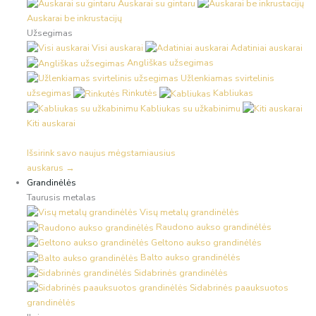
Auskarai su gintaru
Auskarai be inkrustacijų
Užsegimas
Visi auskarai
Adatiniai auskarai
Angliškas užsegimas
Užlenkiamas svirtelinis
užsegimas
Rinkutės
Kabliukas
Kabliukas su užkabinimu
Kiti auskarai
Išsirink savo naujus mėgstamiausius
auskarus →
Grandinėlės
Taurusis metalas
Visų metalų grandinėlės
Raudono aukso grandinėlės
Geltono aukso grandinėlės
Balto aukso grandinėlės
Sidabrinės grandinėlės
Sidabrinės paauksuotos
grandinėlės