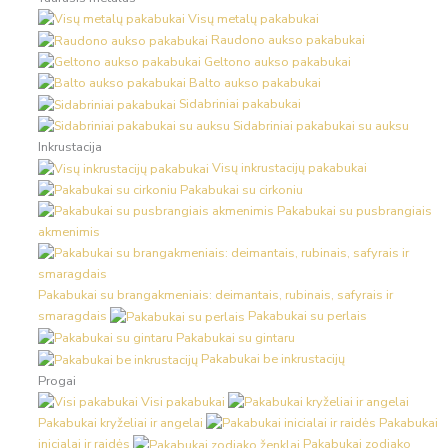
Visų metalų pakabukai
Raudono aukso pakabukai
Geltono aukso pakabukai
Balto aukso pakabukai
Sidabriniai pakabukai
Sidabriniai pakabukai su auksu
Inkrustacija
Visų inkrustacijų pakabukai
Pakabukai su cirkoniu
Pakabukai su pusbrangiais
akmenimis
Pakabukai su brangakmeniais: deimantais, rubinais, safyrais ir
smaragdais
Pakabukai su perlais
Pakabukai su gintaru
Pakabukai be inkrustacijų
Progai
Visi pakabukai
Pakabukai kryželiai ir angelai
Pakabukai
inicialai ir raidės
Pakabukai zodiako