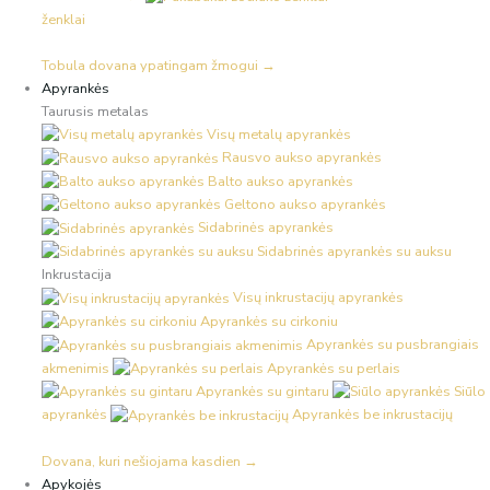
ženklai
Tobula dovana ypatingam žmogui →
Apyrankės
Taurusis metalas
Visų metalų apyrankės
Rausvo aukso apyrankės
Balto aukso apyrankės
Geltono aukso apyrankės
Sidabrinės apyrankės
Sidabrinės apyrankės su auksu
Inkrustacija
Visų inkrustacijų apyrankės
Apyrankės su cirkoniu
Apyrankės su pusbrangiais
akmenimis
Apyrankės su perlais
Apyrankės su gintaru
Siūlo
apyrankės
Apyrankės be inkrustacijų
Dovana, kuri nešiojama kasdien →
Apykojės