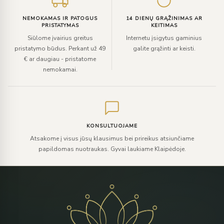
NEMOKAMAS IR PATOGUS
14 DIENŲ GRĄŽINIMAS AR
PRISTATYMAS
KEITIMAS
Siūlome įvairius greitus
Internetu įsigytus gaminius
pristatymo būdus. Perkant už 49
galite grąžinti ar keisti.
€ ar daugiau - pristatome
nemokamai.
KONSULTUOJAME
Atsakome į visus jūsų klausimus bei prireikus atsiunčiame
papildomas nuotraukas. Gyvai laukiame Klaipėdoje.