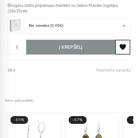
Blizgaus balto popieriaus maišelis su Aukso Klasika logotipu
(16x15cm)
Į KREPŠELĮ
Pasirinkite variantą
SKU
Jums gali patikti
-65%
-67%
-6