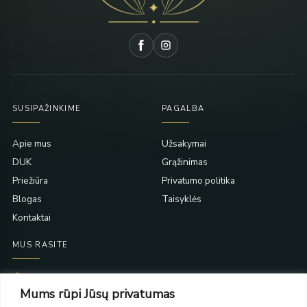
SUSIPAŽINKIME
PAGALBA
Apie mus
Užsakymai
DUK
Grąžinimas
Priežiūra
Privatumo politika
Blogas
Taisyklės
Kontaktai
MUS RASITE
Taikos pr. 139
Mums rūpi Jūsų privatumas
PC Molas, Klaipėda
Taikos pr. 141