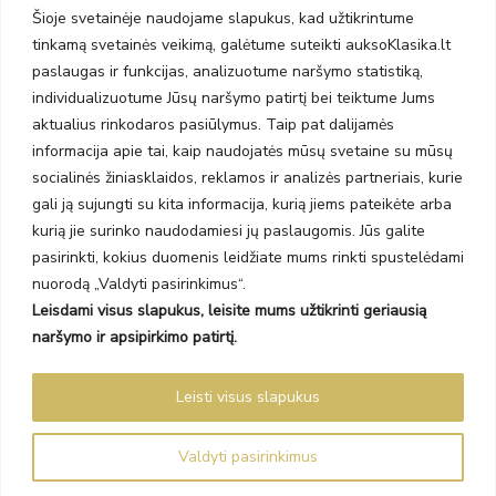
Šioje svetainėje naudojame slapukus, kad užtikrintume
PC BIG 2, Klaipėda
tinkamą svetainės veikimą, galėtume suteikti auksoKlasika.lt
Šilutės pl. 35
PC Banginis, Klaipėda
paslaugas ir funkcijas, analizuotume naršymo statistiką,
individualizuotume Jūsų naršymo patirtį bei teiktume Jums
NAUJIENLAIŠKIS
aktualius rinkodaros pasiūlymus. Taip pat dalijamės
informacija apie tai, kaip naudojatės mūsų svetaine su mūsų
Prenumeruokite ir gaukite pasiūlymus, naujienas bei riboto
socialinės žiniasklaidos, reklamos ir analizės partneriais, kurie
leidimo kolekcijas.
gali ją sujungti su kita informacija, kurią jiems pateikėte arba
kurią jie surinko naudodamiesi jų paslaugomis. Jūs galite
pasirinkti, kokius duomenis leidžiate mums rinkti spustelėdami
nuorodą „Valdyti pasirinkimus“.
Leisdami visus slapukus, leisite mums užtikrinti geriausią
SIŲSTI
naršymo ir apsipirkimo patirtį.
Prenumeruodami sutinkate su Taisyklėmis ir Privatumo politika.
Leisti visus slapukus
Auksoklasika.lt © 2026 Visos teisės saugomos
Valdyti pasirinkimus
Sprendimas Madiavo.lt