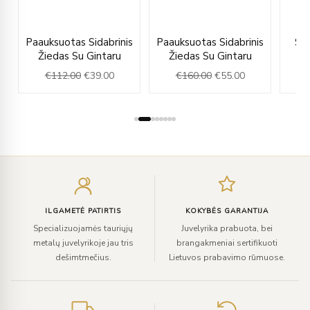
rent
Original
Current
Original
Current
Paauksuotas Sidabrinis
Paauksuotas Sidabrinis
Sid
e
price
price
price
price
Žiedas Su Gintaru
Žiedas Su Gintaru
was:
is:
was:
is:
€
112.00
€
39.00
€
160.00
€
55.00
.00.
€112.00.
€39.00.
€160.00.
€55.00.
Įveskite
el.
paštą
ILGAMETĖ PATIRTIS
KOKYBĖS GARANTIJA
Specializuojamės tauriųjų
Juvelyrika prabuota, bei
metalų juvelyrikoje jau tris
brangakmeniai sertifikuoti
dešimtmečius.
Lietuvos prabavimo rūmuose.