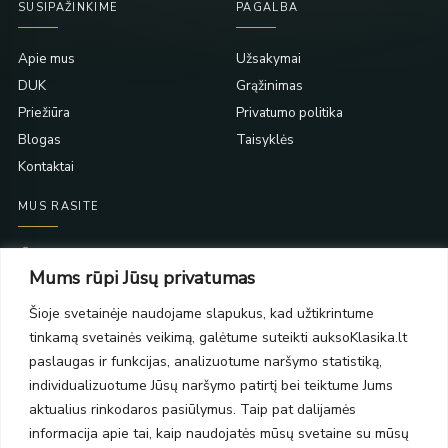
SUSIPAŽINKIME
PAGALBA
Apie mus
Užsakymai
DUK
Grąžinimas
Priežiūra
Privatumo politika
Blogas
Taisyklės
Kontaktai
MUS RASITE
Taikos pr. 139
Mums rūpi Jūsų privatumas
PC Molas, Klaipėda
Taikos pr. 141
Šioje svetainėje naudojame slapukus, kad užtikrintume
PC BIG 2, Klaipėda
tinkamą svetainės veikimą, galėtume suteikti auksoKlasika.lt
Šilutės pl. 35
PC Banginis, Klaipėda
paslaugas ir funkcijas, analizuotume naršymo statistiką,
individualizuotume Jūsų naršymo patirtį bei teiktume Jums
NAUJIENLAIŠKIS
aktualius rinkodaros pasiūlymus. Taip pat dalijamės
informacija apie tai, kaip naudojatės mūsų svetaine su mūsų
Prenumeruokite ir gaukite pasiūlymus, naujienas bei riboto