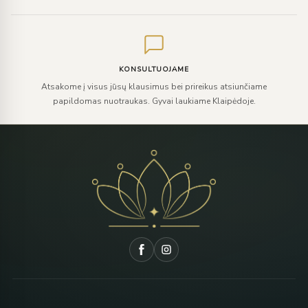
KONSULTUOJAME
Atsakome į visus jūsų klausimus bei prireikus atsiunčiame
papildomas nuotraukas. Gyvai laukiame Klaipėdoje.