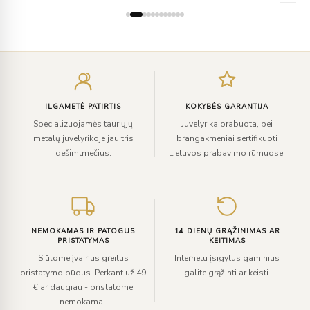
Įveskite
el.
paštą
ILGAMETĖ PATIRTIS
KOKYBĖS GARANTIJA
Specializuojamės tauriųjų
Juvelyrika prabuota, bei
metalų juvelyrikoje jau tris
brangakmeniai sertifikuoti
dešimtmečius.
Lietuvos prabavimo rūmuose.
NEMOKAMAS IR PATOGUS
14 DIENŲ GRĄŽINIMAS AR
PRISTATYMAS
KEITIMAS
Siūlome įvairius greitus
Internetu įsigytus gaminius
pristatymo būdus. Perkant už 49
galite grąžinti ar keisti.
€ ar daugiau - pristatome
nemokamai.