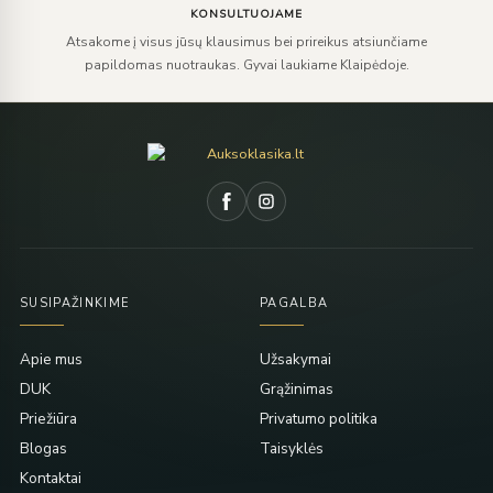
KONSULTUOJAME
Atsakome į visus jūsų klausimus bei prireikus atsiunčiame
papildomas nuotraukas. Gyvai laukiame Klaipėdoje.
SUSIPAŽINKIME
PAGALBA
Apie mus
Užsakymai
DUK
Grąžinimas
Priežiūra
Privatumo politika
Blogas
Taisyklės
Kontaktai