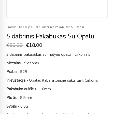
Pradžia
/
Kolekcijos
/
Jai
/
Sidabrinis Pakabukas Su Opalu
Sidabrinis Pakabukas Su Opalu
€
50.00
€
18.00
Sidabrinis pakabukas su mėlynu opalu ir cirkoniais
Metalas
- Sidabras
Praba
- 925
Inkrustacija
- Opalas (labaratorijoje sukurtas); Cirkonis
Pakabuko aukštis
- 16mm
Plotis
- 8,5mm
Svoris
- 0,9g