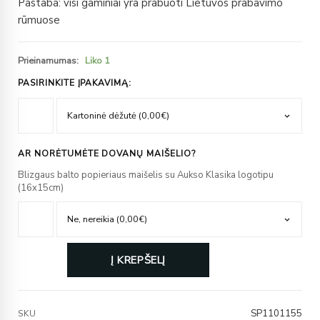
Pastaba: visi gaminiai yra prabuoti Lietuvos prabavimo
rūmuose
Prieinamumas:
Liko 1
PASIRINKITE ĮPAKAVIMĄ:
AR NORĖTUMĖTE DOVANŲ MAIŠELIO?
Blizgaus balto popieriaus maišelis su Aukso Klasika logotipu
(16x15cm)
Į KREPŠELĮ
SP1101155
SKU