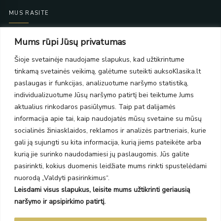
MUS RASITE
Taikos pr. 139
Mums rūpi Jūsų privatumas
PC Molas, Klaipėda
Taikos pr. 141
Šioje svetainėje naudojame slapukus, kad užtikrintume
PC BIG 2, Klaipėda
tinkamą svetainės veikimą, galėtume suteikti auksoKlasika.lt
Šilutės pl. 35
paslaugas ir funkcijas, analizuotume naršymo statistiką,
PC Banginis, Klaipėda
individualizuotume Jūsų naršymo patirtį bei teiktume Jums
NAUJIENLAIŠKIS
aktualius rinkodaros pasiūlymus. Taip pat dalijamės
informacija apie tai, kaip naudojatės mūsų svetaine su mūsų
socialinės žiniasklaidos, reklamos ir analizės partneriais, kurie
Prenumeruokite ir gaukite pasiūlymus, naujienas bei riboto
gali ją sujungti su kita informacija, kurią jiems pateikėte arba
leidimo kolekcijas.
kurią jie surinko naudodamiesi jų paslaugomis. Jūs galite
pasirinkti, kokius duomenis leidžiate mums rinkti spustelėdami
nuorodą „Valdyti pasirinkimus“.
Leisdami visus slapukus, leisite mums užtikrinti geriausią
SIŲSTI
naršymo ir apsipirkimo patirtį.
Prenumeruodami sutinkate su Taisyklėmis ir Privatumo politika.