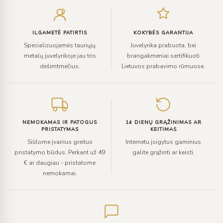
el.
paštą
ILGAMETĖ PATIRTIS
KOKYBĖS GARANTIJA
Specializuojamės tauriųjų
Juvelyrika prabuota, bei
metalų juvelyrikoje jau tris
brangakmeniai sertifikuoti
dešimtmečius.
Lietuvos prabavimo rūmuose.
NEMOKAMAS IR PATOGUS
14 DIENŲ GRĄŽINIMAS AR
PRISTATYMAS
KEITIMAS
Siūlome įvairius greitus
Internetu įsigytus gaminius
pristatymo būdus. Perkant už 49
galite grąžinti ar keisti.
€ ar daugiau - pristatome
nemokamai.