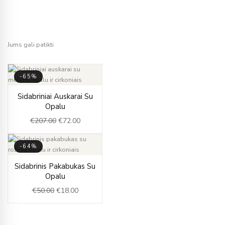
Jums gali patikti
-65%
Original
Current
Sidabriniai Auskarai Su
price
price
Opalu
was:
is:
€
207.00
€
72.00
€207.00.
€72.00.
-64%
Original
Current
Sidabrinis Pakabukas Su
price
price
Opalu
was:
is:
€
50.00
€
18.00
€50.00.
€18.00.