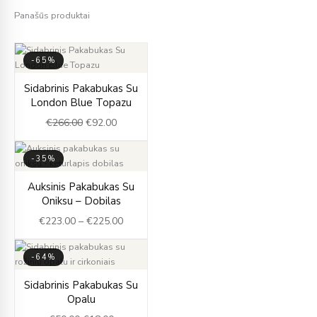
Panašūs produktai
-65%
Original
Current
Sidabrinis Pakabukas Su
price
price
London Blue Topazu
was:
is:
€
266.00
€
92.00
€266.00.
€92.00.
-35%
Price
Auksinis Pakabukas Su
range:
Oniksu – Dobilas
€223.00
€
223.00
–
€
225.00
through
€225.00
-64%
Original
Current
Sidabrinis Pakabukas Su
price
price
Opalu
was:
is: