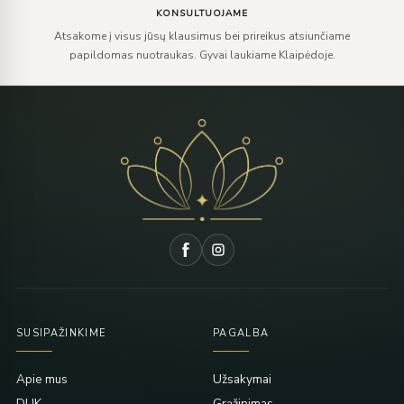
KONSULTUOJAME
Atsakome į visus jūsų klausimus bei prireikus atsiunčiame
papildomas nuotraukas. Gyvai laukiame Klaipėdoje.
SUSIPAŽINKIME
PAGALBA
Apie mus
Užsakymai
DUK
Grąžinimas