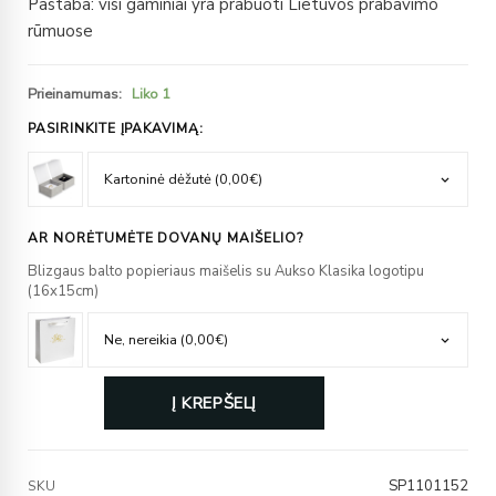
Pastaba: visi gaminiai yra prabuoti Lietuvos prabavimo
rūmuose
Prieinamumas:
Liko 1
PASIRINKITE ĮPAKAVIMĄ:
AR NORĖTUMĖTE DOVANŲ MAIŠELIO?
Blizgaus balto popieriaus maišelis su Aukso Klasika logotipu
(16x15cm)
Į KREPŠELĮ
SP1101152
SKU