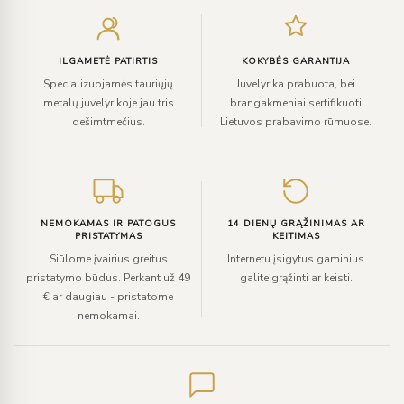
el.
paštą
ILGAMETĖ PATIRTIS
KOKYBĖS GARANTIJA
Specializuojamės tauriųjų
Juvelyrika prabuota, bei
metalų juvelyrikoje jau tris
brangakmeniai sertifikuoti
dešimtmečius.
Lietuvos prabavimo rūmuose.
NEMOKAMAS IR PATOGUS
14 DIENŲ GRĄŽINIMAS AR
PRISTATYMAS
KEITIMAS
Siūlome įvairius greitus
Internetu įsigytus gaminius
pristatymo būdus. Perkant už 49
galite grąžinti ar keisti.
€ ar daugiau - pristatome
nemokamai.