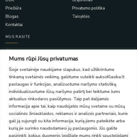
Priežiūra
Privatumo politika
Blogas
Taisyklės
Kontaktai
MUS RASITE
Taikos pr. 139
Mums rūpi Jūsų privatumas
PC Molas, Klaipėda
Taikos pr. 141
Šioje svetainėje naudojame slapukus, kad užtikrintume
PC BIG 2, Klaipėda
tinkamą svetainės veikimą, galėtume suteikti auksoKlasika.lt
Šilutės pl. 35
PC Banginis, Klaipėda
paslaugas ir funkcijas, analizuotume naršymo statistiką,
individualizuotume Jūsų naršymo patirtį bei teiktume Jums
NAUJIENLAIŠKIS
aktualius rinkodaros pasiūlymus. Taip pat dalijamės
informacija apie tai, kaip naudojatės mūsų svetaine su mūsų
Prenumeruokite ir gaukite pasiūlymus, naujienas bei riboto
socialinės žiniasklaidos, reklamos ir analizės partneriais, kurie
leidimo kolekcijas.
gali ją sujungti su kita informacija, kurią jiems pateikėte arba
kurią jie surinko naudodamiesi jų paslaugomis. Jūs galite
pasirinkti, kokius duomenis leidžiate mums rinkti spustelėdami