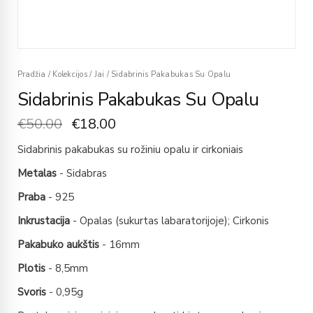
Pradžia
/
Kolekcijos
/
Jai
/
Sidabrinis Pakabukas Su Opalu
Sidabrinis Pakabukas Su Opalu
€
50.00
€
18.00
Sidabrinis pakabukas su rožiniu opalu ir cirkoniais
Metalas
- Sidabras
Praba
- 925
Inkrustacija
- Opalas (sukurtas labaratorijoje); Cirkonis
Pakabuko aukštis
- 16mm
Plotis
- 8,5mm
Svoris
- 0,95g