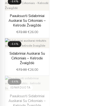
-64%
Original
Current
Paauksuoti Sidabriniai
price
price
Auskarai Su Cirkoniais –
was:
is:
Kelrodė Žvaigždė
€72.00.
€26.00.
€
72.00
€
26.00
-64%
Original
Current
Sidabriniai Auskarai Su
price
price
Cirkoniais – Kelrodė
was:
is:
Žvaigždė
€72.00.
€26.00.
€
72.00
€
26.00
-64%
IŠPARDUOTA
Original
Current
Paauksuoti Sidabriniai
price
price
Auskarai Su Cirkoniais –
was:
is:
Kelrodė Žvaigždė