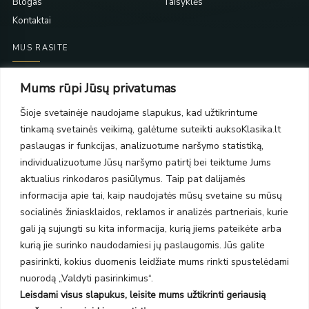
Blogas
Taisyklės
Kontaktai
MUS RASITE
Taikos pr. 139
Mums rūpi Jūsų privatumas
PC Molas, Klaipėda
Taikos pr. 141
Šioje svetainėje naudojame slapukus, kad užtikrintume
PC BIG 2, Klaipėda
tinkamą svetainės veikimą, galėtume suteikti auksoKlasika.lt
Šilutės pl. 35
paslaugas ir funkcijas, analizuotume naršymo statistiką,
PC Banginis, Klaipėda
individualizuotume Jūsų naršymo patirtį bei teiktume Jums
NAUJIENLAIŠKIS
aktualius rinkodaros pasiūlymus. Taip pat dalijamės
informacija apie tai, kaip naudojatės mūsų svetaine su mūsų
socialinės žiniasklaidos, reklamos ir analizės partneriais, kurie
Prenumeruokite ir gaukite pasiūlymus, naujienas bei riboto
gali ją sujungti su kita informacija, kurią jiems pateikėte arba
leidimo kolekcijas.
kurią jie surinko naudodamiesi jų paslaugomis. Jūs galite
pasirinkti, kokius duomenis leidžiate mums rinkti spustelėdami
nuorodą „Valdyti pasirinkimus“.
Leisdami visus slapukus, leisite mums užtikrinti geriausią
SIŲSTI