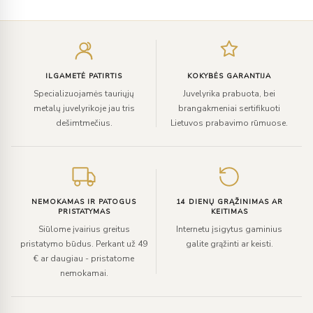
Įveskite
el.
paštą
ILGAMETĖ PATIRTIS
KOKYBĖS GARANTIJA
Specializuojamės tauriųjų
Juvelyrika prabuota, bei
metalų juvelyrikoje jau tris
brangakmeniai sertifikuoti
dešimtmečius.
Lietuvos prabavimo rūmuose.
NEMOKAMAS IR PATOGUS
14 DIENŲ GRĄŽINIMAS AR
PRISTATYMAS
KEITIMAS
Siūlome įvairius greitus
Internetu įsigytus gaminius
pristatymo būdus. Perkant už 49
galite grąžinti ar keisti.
€ ar daugiau - pristatome
nemokamai.