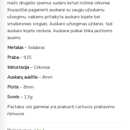
mažo drugelio sparnus sudaro keturi rožiniai cirkoniai.
Kruopščiai pagaminti auskarai su saugiu užsukamu
užsegimu, vaikams pritaikyta auskaro kojele bei
smulkesniais srėgiais. Auskaro užsegimas uždaras, tad
auskaro kojelė neduria. Auskarai puikiai tinka jautrioms
ausims.
Metalas
– Sidabras
Praba
– 925
Inkrustacija
– Cirkoniai
Auskarų aukštis
– 8mm
Plotis
– 8mm
Svoris
– 1,3g
Pastaba: visi gaminiai yra prabuoti Lietuvos prabavimo
rūmuose