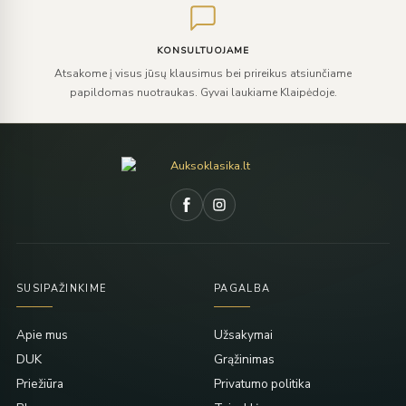
KONSULTUOJAME
Atsakome į visus jūsų klausimus bei prireikus atsiunčiame
papildomas nuotraukas. Gyvai laukiame Klaipėdoje.
SUSIPAŽINKIME
PAGALBA
Apie mus
Užsakymai
DUK
Grąžinimas
Priežiūra
Privatumo politika