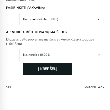
Prieinamumas:
Liko 1
PASIRINKITE ĮPAKAVIMĄ:
AR NORĖTUMĖTE DOVANŲ MAIŠELIO?
Blizgaus balto popieriaus maišelis su Aukso Klasika logotipu
(16x15cm)
Į KREPŠELĮ
SA02V01425
SKU