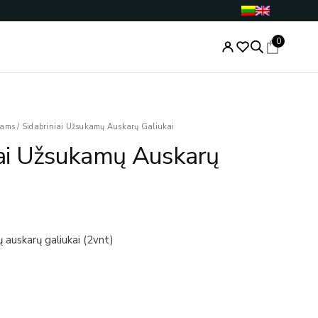
0
kams
/
Sidabriniai Užsukamų Auskarų Galiukai
iai Užsukamų Auskarų
 auskarų galiukai (2vnt)