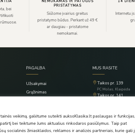
NTIJA
NEMOKAMAS IR PATOGUS
14 DIEN
PRISTATYMAS
ta, bei
Siūlome įvairius greitus
Internetu į
ifikuoti
pristatymo būdus. Perkant už 49 €
grą
 rūmuose.
ar daugiau - pristatome
nemokamai.
PAGALBA
MUS RASITE
Taikos pr. 139
Užsakymai
PC Molas, Klaipėda
Grąžinimas
Taikos pr. 141
Privatumo politika
PC BIG 2, Klaipėda
Šilutės pl. 35
Taisyklės
PC Banginis, Klaipėda
ainės veikimą, galėtume suteikti auksoKlasika.lt paslaugas ir funkcijas
atirtį bei teiktume Jums aktualius rinkodaros pasiūlymus. Taip pat
ų socialinės žiniasklaidos, reklamos ir analizės partneriais, kurie gali j