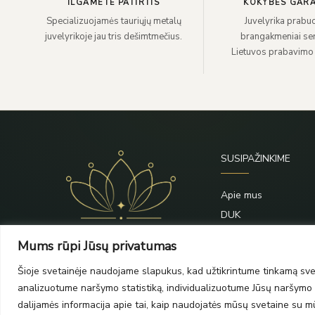
ILGAMETĖ PATIRTIS
KOKYBĖS GARA
Specializuojamės tauriųjų metalų
Juvelyrika prabuo
juvelyrikoje jau tris dešimtmečius.
brangakmeniai sert
Lietuvos prabavimo
SUSIPAŽINKIME
Apie mus
DUK
Priežiūra
Mums rūpi Jūsų privatumas
Blogas
Šioje svetainėje naudojame slapukus, kad užtikrintume tinkamą svet
Kontaktai
analizuotume naršymo statistiką, individualizuotume Jūsų naršymo p
dalijamės informacija apie tai, kaip naudojatės mūsų svetaine su mūs