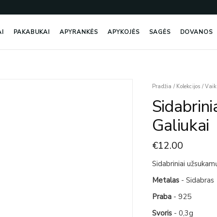
AI
PAKABUKAI
APYRANKĖS
APYKOJĖS
SAGĖS
DOVANOS
produkto
Pradžia
/
Kolekcijos
/
Vai
kiekis:
Sidabrin
Sidabriniai
Užsukamų
Galiukai
Auskarų
Galiukai
€
12.00
Sidabriniai užsukamų
Metalas
- Sidabras
Praba
- 925
Svoris
- 0,3g