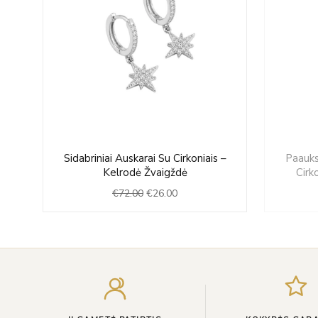
Original
Current
u
Sidabriniai Auskarai Su Cirkoniais –
Paauks
price
price
Kelrodė Žvaigždė
Cirk
was:
is:
€
72.00
€
26.00
€72.00.
€26.00.