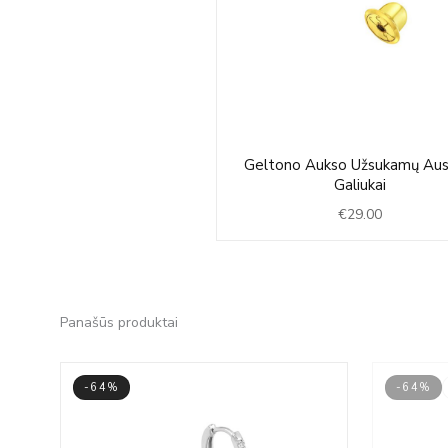
Geltono Aukso Užsukamų Aus
Galiukai
€
29.00
Panašūs produktai
-64%
-64%