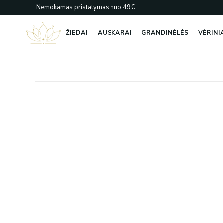
Pereiti
Nemokamas pristatymas nuo 49€
prie
turinio
ŽIEDAI
AUSKARAI
GRANDINĖLĖS
VĖRINI