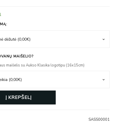
1
IMĄ:
VANŲ MAIŠELIO?
aus maišelis su Aukso Klasika logotipu (16x15cm)
Į KREPŠELĮ
SASS00001