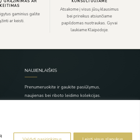
Ų GRĄŽINIMAS AR
KONSULTUOJAME
KEITIMAS
Atsakome į visus jūsų klausimus
sigytus gaminius galite
bei prireikus atsiunčiame
žinti ar keisti.
papildomas nuotraukas. Gyvai
laukiame Klaipėdoje.
NAUJIENLAIŠKIS
Prenumeruokite ir gaukite pasiūlymus,
naujienas bei riboto leidimo kolekcijas.
SIŲSTI
,
Prenumeruodami sutinkate su Taisyklėmis ir
Privatumo politika.
ą
Valdyti pasirinkimus
Leisti visus slapukus