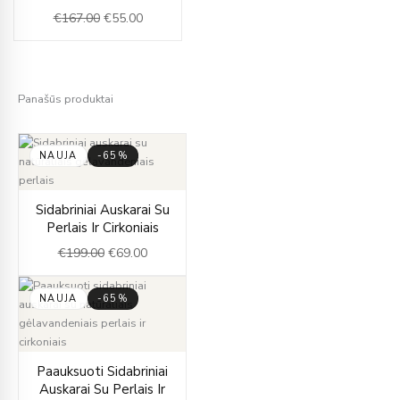
was:
is:
€
167.00
€
55.00
€167.00.
€55.00.
Panašūs produktai
NAUJA
-65%
Original
Current
Sidabriniai Auskarai Su
price
price
Perlais Ir Cirkoniais
was:
is:
€
199.00
€
69.00
€199.00.
€69.00.
NAUJA
-65%
Original
Current
Paauksuoti Sidabriniai
price
price
Auskarai Su Perlais Ir
was:
is: