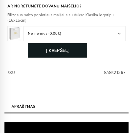
AR NORĖTUMĖTE DOVANŲ MAIŠELIO?
Blizgaus balto popieriaus maišelis su Aukso Klasika logotipu
(16x15cm)
Į KREPŠELĮ
SASK21367
SKU
APRAŠYMAS