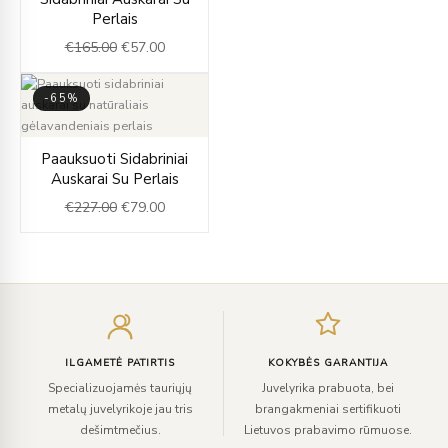
price
price
Perlais
was:
is:
€
165.00
€
57.00
€165.00.
€57.00.
-65%
Original
Current
Paauksuoti Sidabriniai
price
price
Auskarai Su Perlais
was:
is:
€
227.00
€
79.00
€227.00.
€79.00.
Įveskite
el.
paštą
ILGAMETĖ PATIRTIS
KOKYBĖS GARANTIJA
Specializuojamės tauriųjų
Juvelyrika prabuota, bei
metalų juvelyrikoje jau tris
brangakmeniai sertifikuoti
dešimtmečius.
Lietuvos prabavimo rūmuose.