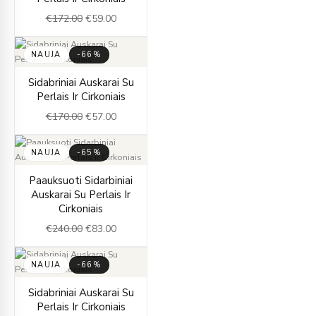
was:
is:
€
172.00
€
59.00
€172.00.
€59.00.
NAUJA
-66%
Original
Current
Sidabriniai Auskarai Su
price
price
Perlais Ir Cirkoniais
was:
is:
€
170.00
€
57.00
€170.00.
€57.00.
NAUJA
-65%
Original
Current
Paauksuoti Sidarbiniai
price
price
Auskarai Su Perlais Ir
was:
is:
Cirkoniais
€240.00.
€83.00.
€
240.00
€
83.00
NAUJA
-66%
Original
Current
Sidabriniai Auskarai Su
price
price
Perlais Ir Cirkoniais
was:
is: