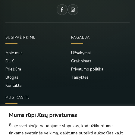
SUSIPAŽINKIME
PAGALBA
Apie mus
Užsakymai
DUK
Grąžinimas
Priežiūra
Privatumo politika
Blogas
Taisyklės
Kontaktai
MUS RASITE
Taikos pr. 139
Mums rūpi Jūsų privatumas
PC Molas, Klaipėda
Taikos pr. 141
Šioje svetainėje naudojame slapukus, kad užtikrintume
PC BIG 2, Klaipėda
tinkamą svetainės veikimą, galėtume suteikti auksoKlasika.lt