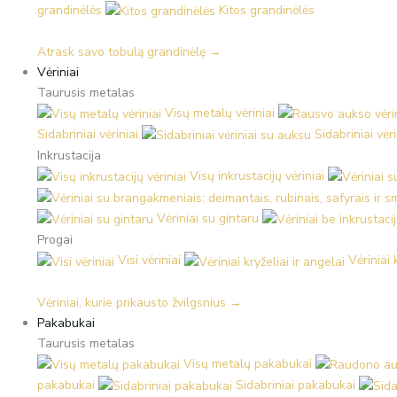
grandinėlės
Kitos grandinėlės
Atrask savo tobulą grandinėlę →
Vėriniai
Taurusis metalas
Visų metalų vėriniai
Sidabriniai vėriniai
Sidabriniai vėr
Inkrustacija
Visų inkrustacijų vėriniai
Vėriniai su gintaru
Progai
Visi vėriniai
Vėriniai 
Vėriniai, kurie prikausto žvilgsnius →
Pakabukai
Taurusis metalas
Visų metalų pakabukai
pakabukai
Sidabriniai pakabukai