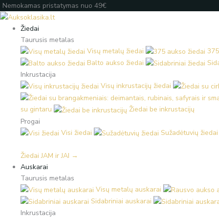
Pereiti
Products
Products
Įveskite
Nemokamas pristatymas nuo 49€
prie
search
search
el.
turinio
paštą
Žiedai
Taurusis metalas
Visų metalų žiedai
375
Balto aukso žiedai
Sida
Inkrustacija
Visų inkrustacijų žiedai
su gintaru
Žiedai be inkrustacijų
Progai
Visi žiedai
Sužadėtuvių žiedai
Žiedai JAM ir JAI →
Auskarai
Taurusis metalas
Visų metalų auskarai
Sidabriniai auskarai
Inkrustacija