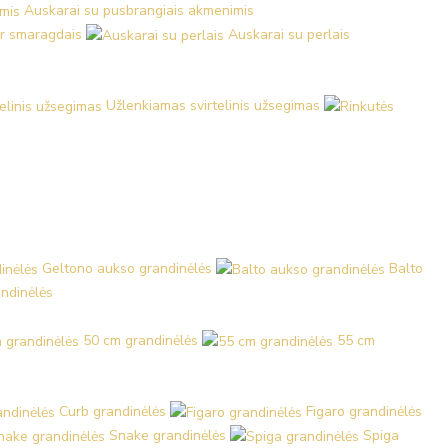
Auskarai su pusbrangiais akmenimis
ir smaragdais
Auskarai su perlais
Užlenkiamas svirtelinis užsegimas
Geltono aukso grandinėlės
Balto
ndinėlės
50 cm grandinėlės
55 cm
Curb grandinėlės
Figaro grandinėlės
Snake grandinėlės
Spiga