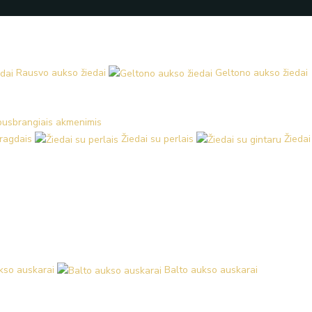
Rausvo aukso žiedai
Geltono aukso žiedai
 pusbrangiais akmenimis
aragdais
Žiedai su perlais
Žiedai
kso auskarai
Balto aukso auskarai