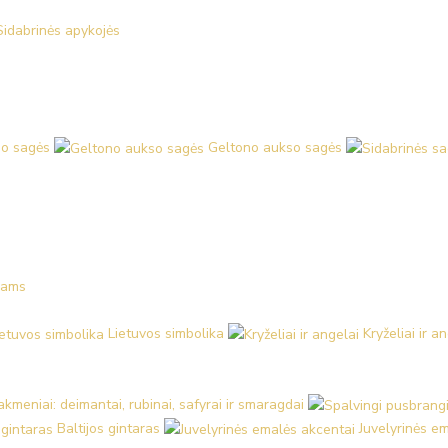
Sidabrinės apykojės
o sagės
Geltono aukso sagės
kams
Lietuvos simbolika
Kryželiai ir a
kmeniai: deimantai, rubinai, safyrai ir smaragdai
Baltijos gintaras
Juvelyrinės e