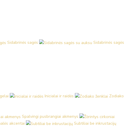
Sidabrinės sagės
Sidabrinės sagės
ngelai
Inicialai ir raidės
Zodiako
Spalvingi pusbrangiai akmenys
malės akcentai
Subtiliai be inkrustacijų