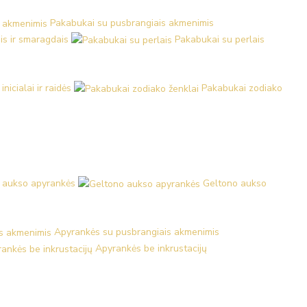
Pakabukai su pusbrangiais akmenimis
is ir smaragdais
Pakabukai su perlais
nicialai ir raidės
Pakabukai zodiako
 aukso apyrankės
Geltono aukso
Apyrankės su pusbrangiais akmenimis
Apyrankės be inkrustacijų