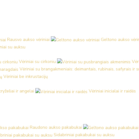
Rausvo aukso vėriniai
Geltono aukso vėrin
iniai su auksu
Vėriniai su cirkoniu
Vėr
Vėriniai su brangakmeniais: deimantais, rubinais, safyrais ir
Vėriniai be inkrustacijų
kryželiai ir angelai
Vėriniai inicialai ir raidės
Raudono aukso pakabukai
Sidabriniai pakabukai su auksu