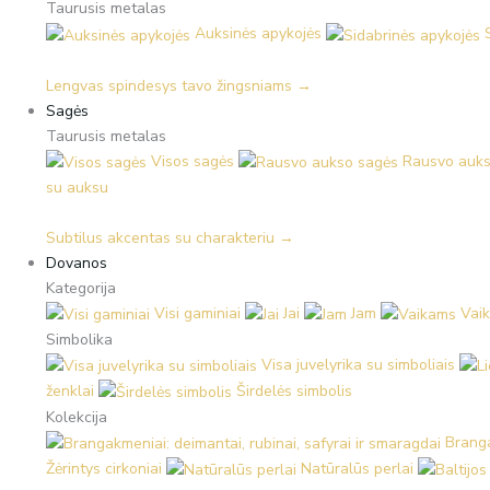
Taurusis metalas
Auksinės apykojės
Lengvas spindesys tavo žingsniams →
Sagės
Taurusis metalas
Visos sagės
Rausvo auks
su auksu
Subtilus akcentas su charakteriu →
Dovanos
Kategorija
Visi gaminiai
Jai
Jam
Vai
Simbolika
Visa juvelyrika su simboliais
ženklai
Širdelės simbolis
Kolekcija
Branga
Žėrintys cirkoniai
Natūralūs perlai