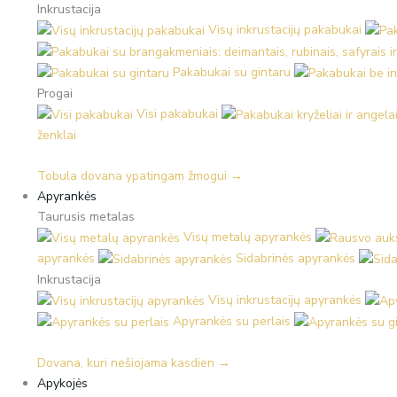
Inkrustacija
Visų inkrustacijų pakabukai
Pakabukai su gintaru
Progai
Visi pakabukai
ženklai
Tobula dovana ypatingam žmogui →
Apyrankės
Taurusis metalas
Visų metalų apyrankės
apyrankės
Sidabrinės apyrankės
Inkrustacija
Visų inkrustacijų apyrankės
Apyrankės su perlais
Dovana, kuri nešiojama kasdien →
Apykojės