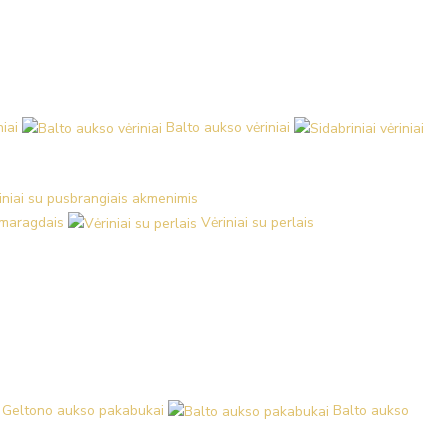
iai
Balto aukso vėriniai
iniai su pusbrangiais akmenimis
 smaragdais
Vėriniai su perlais
Geltono aukso pakabukai
Balto aukso