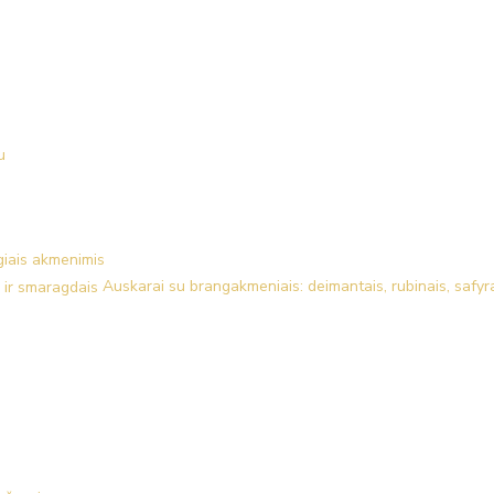
u
giais akmenimis
Auskarai su brangakmeniais: deimantais, rubinais, safyr