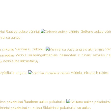
Rausvo aukso vėriniai
Geltono aukso vėrin
iniai su auksu
Vėriniai su cirkoniu
Vėr
Vėriniai su brangakmeniais: deimantais, rubinais, safyrais ir
Vėriniai be inkrustacijų
kryželiai ir angelai
Vėriniai inicialai ir raidės
Raudono aukso pakabukai
Sidabriniai pakabukai su auksu