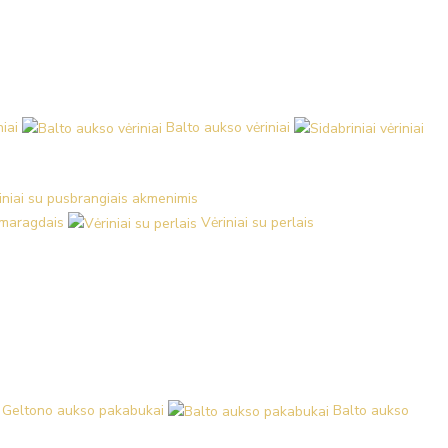
iai
Balto aukso vėriniai
iniai su pusbrangiais akmenimis
 smaragdais
Vėriniai su perlais
Geltono aukso pakabukai
Balto aukso