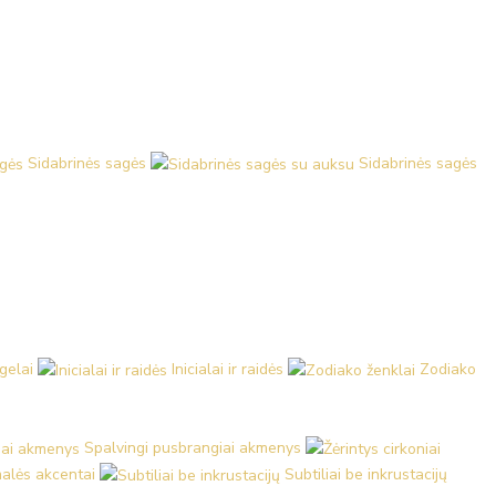
Sidabrinės sagės
Sidabrinės sagės
ngelai
Inicialai ir raidės
Zodiako
Spalvingi pusbrangiai akmenys
malės akcentai
Subtiliai be inkrustacijų