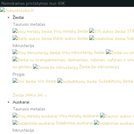
Pereiti
Nemokamas pristatymas nuo 49€
prie
turinio
Žiedai
Taurusis metalas
Visų metalų žiedai
375
Balto aukso žiedai
Sida
Inkrustacija
Visų inkrustacijų žiedai
su gintaru
Žiedai be inkrustacijų
Progai
Visi žiedai
Sužadėtuvių žiedai
Žiedai JAM ir JAI →
Auskarai
Taurusis metalas
Visų metalų auskarai
Sidabriniai auskarai
Inkrustacija