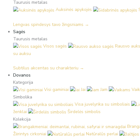
Taurusis metalas
Auksinės apykojės
Lengvas spindesys tavo žingsniams →
Sagės
Taurusis metalas
Visos sagės
Rausvo auks
su auksu
Subtilus akcentas su charakteriu →
Dovanos
Kategorija
Visi gaminiai
Jai
Jam
Vai
Simbolika
Visa juvelyrika su simboliais
ženklai
Širdelės simbolis
Kolekcija
Branga
Žėrintys cirkoniai
Natūralūs perlai