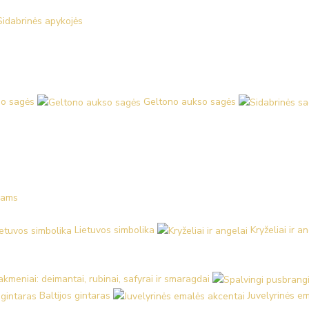
Sidabrinės apykojės
o sagės
Geltono aukso sagės
kams
Lietuvos simbolika
Kryželiai ir a
kmeniai: deimantai, rubinai, safyrai ir smaragdai
Baltijos gintaras
Juvelyrinės e