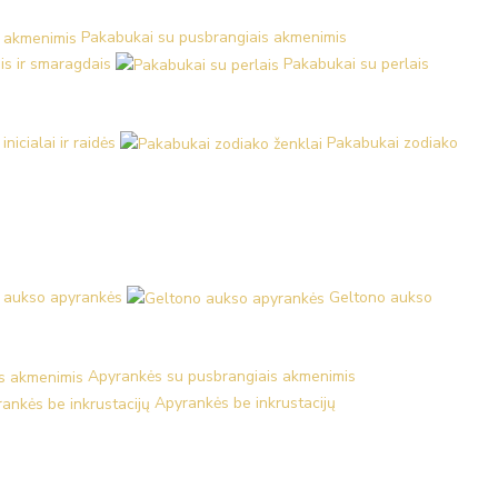
Pakabukai su pusbrangiais akmenimis
is ir smaragdais
Pakabukai su perlais
nicialai ir raidės
Pakabukai zodiako
 aukso apyrankės
Geltono aukso
Apyrankės su pusbrangiais akmenimis
Apyrankės be inkrustacijų