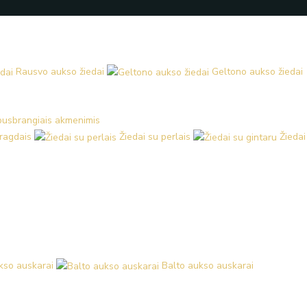
Įveskite
el.
paštą
Rausvo aukso žiedai
Geltono aukso žiedai
 pusbrangiais akmenimis
aragdais
Žiedai su perlais
Žiedai
kso auskarai
Balto aukso auskarai