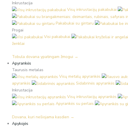
Inkrustacija
Visų inkrustacijų pakabukai
Pakabukai su gintaru
Progai
Visi pakabukai
ženklai
Tobula dovana ypatingam žmogui →
Apyrankės
Taurusis metalas
Visų metalų apyrankės
apyrankės
Sidabrinės apyrankės
Inkrustacija
Visų inkrustacijų apyrankės
Apyrankės su perlais
Dovana, kuri nešiojama kasdien →
Apykojės