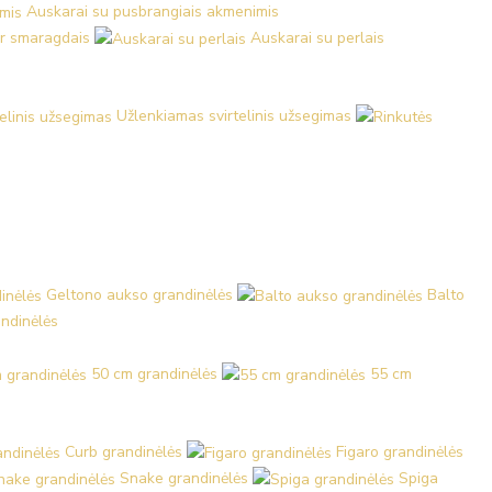
Auskarai su pusbrangiais akmenimis
ir smaragdais
Auskarai su perlais
Užlenkiamas svirtelinis užsegimas
Geltono aukso grandinėlės
Balto
ndinėlės
50 cm grandinėlės
55 cm
Curb grandinėlės
Figaro grandinėlės
Snake grandinėlės
Spiga