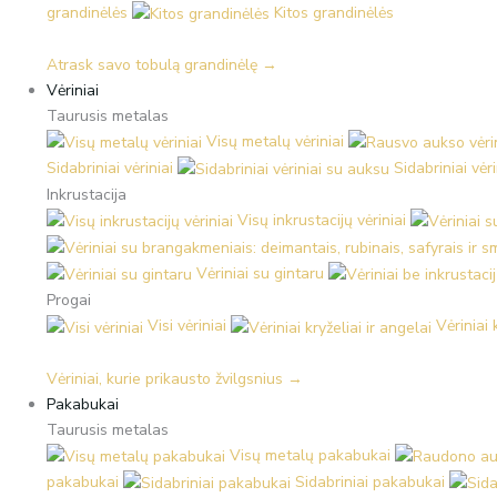
grandinėlės
Kitos grandinėlės
Atrask savo tobulą grandinėlę →
Vėriniai
Taurusis metalas
Visų metalų vėriniai
Sidabriniai vėriniai
Sidabriniai vėr
Inkrustacija
Visų inkrustacijų vėriniai
Vėriniai su gintaru
Progai
Visi vėriniai
Vėriniai 
Vėriniai, kurie prikausto žvilgsnius →
Pakabukai
Taurusis metalas
Visų metalų pakabukai
pakabukai
Sidabriniai pakabukai