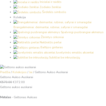
Inicialai ir raidės
Zodiako ženklai
Širdelės simbolis
Kolekcija
Brangakmeniai: deimantai, rubinai, safyrai ir smaragdai
Spalvingi pusbrangiai akmenys
Žėrintys cirkoniai
Natūralūs perlai
Baltijos gintaras
Juvelyrinės emalės akcentai
Subtiliai be inkrustacijų
Pradžia
/
Kolekcijos
/
Jai
/
Geltono Aukso Auskarai
Geltono Aukso Auskarai
€
570.00
€
372.00
Geltono aukso auskarai
Metalas
- Geltonas Auksas