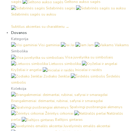
sagės
Geltono aukso sagės
Sidabrinės sagės
Sidabrinės sagės su auksu
Subtilus akcentas su charakteriu →
Dovanos
Kategorija
Visi gaminiai
Jai
Jam
Vaikams
Simbolika
Visa juvelyrika su simboliais
Lietuvos simbolika
Kryželiai ir angelai
Inicialai ir raidės
Zodiako ženklai
Širdelės
simbolis
Kolekcija
Brangakmeniai: deimantai, rubinai, safyrai ir smaragdai
Spalvingi pusbrangiai akmenys
Žėrintys cirkoniai
Natūralūs
perlai
Baltijos gintaras
Juvelyrinės emalės akcentai