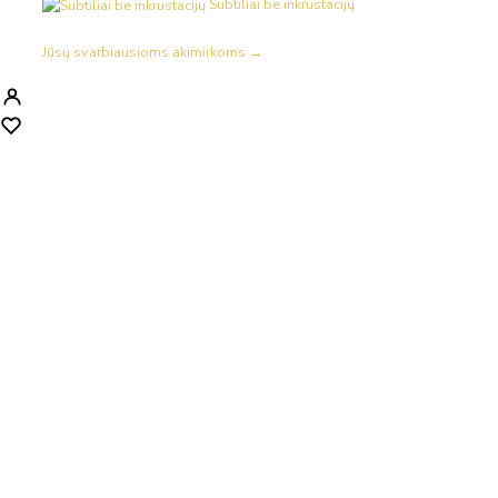
Subtiliai be inkrustacijų
Jūsų svarbiausioms akimirkoms →