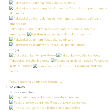
Pakabukai su cirkoniu
Pakabukai su pusbrangiais
akmenimis
Pakabukai su brangakmeniais: deimantais, rubinais, safyrais ir
smaragdais
Pakabukai su perlais
Pakabukai su gintaru
Pakabukai be inkrustacijų
Progai
Visi pakabukai
Pakabukai kryželiai ir angelai
Pakabukai
inicialai ir raidės
Pakabukai zodiako
ženklai
Tobula dovana ypatingam žmogui →
Apyrankės
Taurusis metalas
Visų metalų apyrankės
Rausvo aukso apyrankės
Balto aukso apyrankės