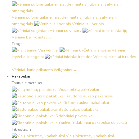
Vėriniai su brangakmeniais: deimantais, rubinais, safyrais ir
smaragdais
Vėriniai su perlais
Vėriniai su gintaru
Vėriniai be inkrustacijų
Progai
Visi vėriniai
Vėriniai
kryželiai ir angelai
Vėriniai inicialai ir raidės
Vėriniai, kurie prikausto žvilgsnius →
Pakabukai
Taurusis metalas
Visų metalų pakabukai
Raudono aukso pakabukai
Geltono aukso pakabukai
Balto aukso pakabukai
Sidabriniai pakabukai
Sidabriniai pakabukai su auksu
Inkrustacija
Visų inkrustacijų pakabukai