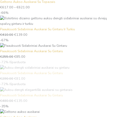
Geltono Aukso Auskarai Su Topazais
€
617.00
–
€
621.00
-66%
Paauksuoti Sidabriniai Auskarai Su Gintaru Ir Turkiu
€
410.00
€
139.00
-67%
Paauksuoti Sidabriniai Auskarai Su Gintaru
€
255.00
€
85.00
-72%
Išparduota
Paauksuoti Sidabriniai Auskarai Su Gintaru
€
290.00
€
81.00
-72%
Išparduota
Paauksuoti Sidabriniai Auskarai Su Gintaru
€
480.00
€
135.00
-35%