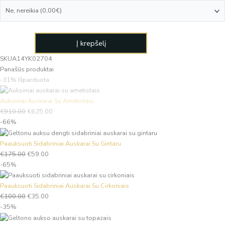
Į krepšelį
SKU
A14YK02704
Panašūs produktai
-31%
Išparduota
Auksiniai Auskarai Su Ametistais
€
910.00
€
625.00
-66%
Paauksuoti Sidabriniai Auskarai Su Gintaru
€
175.00
€
59.00
-65%
Paauksuoti Sidabriniai Auskarai Su Cirkoniais
€
100.00
€
35.00
-35%