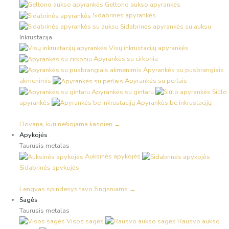
Geltono aukso apyrankės
Sidabrinės apyrankės
Sidabrinės apyrankės su auksu
Inkrustacija
Visų inkrustacijų apyrankės
Apyrankės su cirkoniu
Apyrankės su pusbrangiais
akmenimis
Apyrankės su perlais
Apyrankės su gintaru
Siūlo
apyrankės
Apyrankės be inkrustacijų
Dovana, kuri nešiojama kasdien →
Apykojės
Taurusis metalas
Auksinės apykojės
Sidabrinės apykojės
Lengvas spindesys tavo žingsniams →
Sagės
Taurusis metalas
Visos sagės
Rausvo aukso