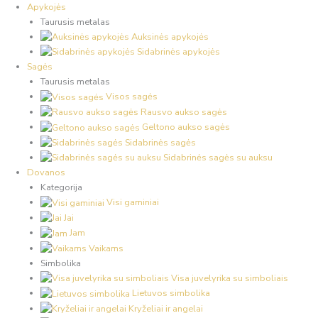
Apykojės
Taurusis metalas
Auksinės apykojės
Sidabrinės apykojės
Sagės
Taurusis metalas
Visos sagės
Rausvo aukso sagės
Geltono aukso sagės
Sidabrinės sagės
Sidabrinės sagės su auksu
Dovanos
Kategorija
Visi gaminiai
Jai
Jam
Vaikams
Simbolika
Visa juvelyrika su simboliais
Lietuvos simbolika
Kryželiai ir angelai