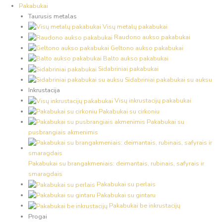
Pakabukai
Taurusis metalas
Visų metalų pakabukai
Raudono aukso pakabukai
Geltono aukso pakabukai
Balto aukso pakabukai
Sidabriniai pakabukai
Sidabriniai pakabukai su auksu
Inkrustacija
Visų inkrustacijų pakabukai
Pakabukai su cirkoniu
Pakabukai su
pusbrangiais akmenimis
Pakabukai su brangakmeniais: deimantais, rubinais, safyrais ir
smaragdais
Pakabukai su perlais
Pakabukai su gintaru
Pakabukai be inkrustacijų
Progai