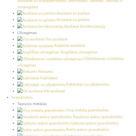
Auskarai su brangakmeniais: deimantais, rubinais, safyrais ir
smaragdais
Auskarai su perlais
Auskarai su gintaru
Auskarai be inkrustacijų
Užsegimas
Visi auskarai
Adatiniai auskarai
Angliškas užsegimas
Užlenkiamas svirtelinis
užsegimas
Rinkutės
Kabliukas
Kabliukas su užkabinimu
Kiti auskarai
Grandinėlės
Taurusis metalas
Visų metalų grandinėlės
Raudono aukso grandinėlės
Geltono aukso grandinėlės
Balto aukso grandinėlės