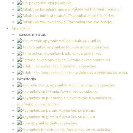
Visi pakabukai
Pakabukai kryželiai ir angelai
Pakabukai inicialai ir raidės
Pakabukai zodiako ženklai
Apyrankės
Taurusis metalas
Visų metalų apyrankės
Rausvo aukso apyrankės
Balto aukso apyrankės
Geltono aukso apyrankės
Sidabrinės apyrankės
Sidabrinės apyrankės su auksu
Inkrustacija
Visų inkrustacijų apyrankės
Apyrankės su cirkoniu
Apyrankės su
pusbrangiais akmenimis
Apyrankės su perlais
Apyrankės su gintaru
Siūlo apyrankės
Apyrankės be inkrustacijų