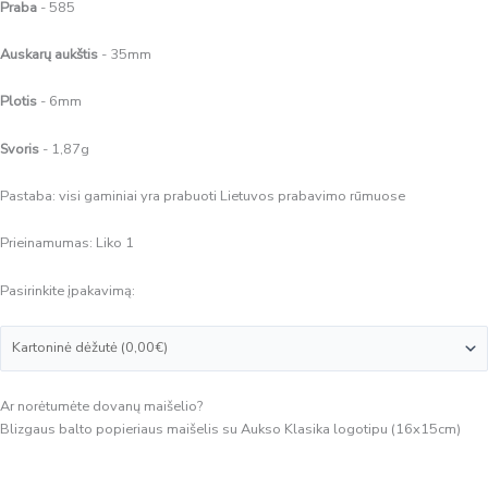
Praba
- 585
Auskarų aukštis
- 35mm
Plotis
- 6mm
Svoris
- 1,87g
Pastaba: visi gaminiai yra prabuoti Lietuvos prabavimo rūmuose
Prieinamumas:
Liko 1
Pasirinkite įpakavimą:
Ar norėtumėte dovanų maišelio?
Blizgaus balto popieriaus maišelis su Aukso Klasika logotipu (16x15cm)