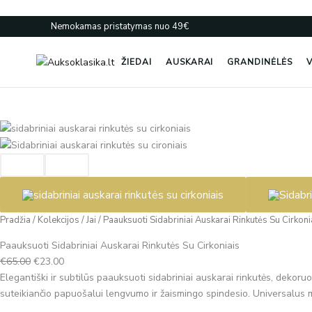
Pereiti
prie
Nemokamas pristatymas nuo 49€
turinio
ŽIEDAI
AUSKARAI
GRANDINĖLĖS
V
produkto
Original
Current
kiekis:
price
price
Paauksuoti
was:
is:
Sidabriniai
€65.00.
€23.00.
Auskarai
Rinkutės
Pradžia
/
Kolekcijos
/
Jai
/
Paauksuoti Sidabriniai Auskarai Rinkutės Su Cirkoni
Su
Cirkoniais
Paauksuoti Sidabriniai Auskarai Rinkutės Su Cirkoniais
€
65.00
€
23.00
Elegantiški ir subtilūs paauksuoti sidabriniai auskarai rinkutės, dekoru
suteikiančio papuošalui lengvumo ir žaismingo spindesio. Universalus m