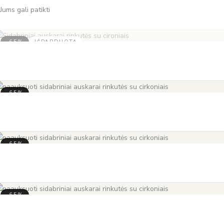
Jums gali patikti
-65%
IŠPARDUOTA
-65%
-65%
-65%