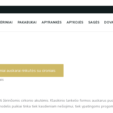
ĖRINIAI
PAKABUKAI
APYRANKĖS
APYKOJĖS
SAGĖS
DOV
ais
oti žėrinčiomis cirkonio akutėmis. Klasikinio lankelio formos auskarus p
odelis puikiai tinka tiek kasdieniam nešiojimui, tiek ypatingoms progom