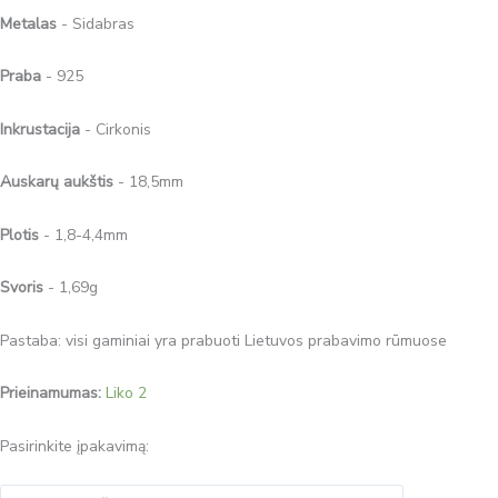
Metalas
- Sidabras
Praba
- 925
Inkrustacija
- Cirkonis
Auskarų aukštis
- 18,5mm
Plotis
- 1,8-4,4mm
Svoris
- 1,69g
Pastaba: visi gaminiai yra prabuoti Lietuvos prabavimo rūmuose
Prieinamumas:
Liko 2
Pasirinkite įpakavimą: