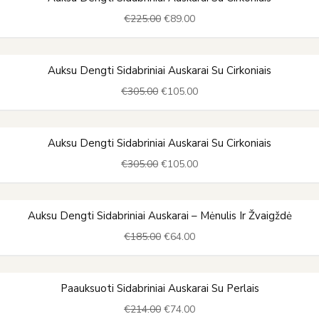
price
price
€
225.00
€
89.00
was:
is:
€225.00.
€89.00.
Original
Current
Auksu Dengti Sidabriniai Auskarai Su Cirkoniais
price
price
€
305.00
€
105.00
was:
is:
€305.00.
€105.00.
Original
Current
Auksu Dengti Sidabriniai Auskarai Su Cirkoniais
price
price
€
305.00
€
105.00
was:
is:
€305.00.
€105.00.
Original
Current
Auksu Dengti Sidabriniai Auskarai – Mėnulis Ir Žvaigždė
price
price
€
185.00
€
64.00
was:
is:
€185.00.
€64.00.
Original
Current
Paauksuoti Sidabriniai Auskarai Su Perlais
price
price
€
214.00
€
74.00
was:
is: