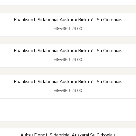
€65.00.
€23.00.
Original
Current
Paauksuoti Sidabriniai Auskarai Rinkutės Su Cirkoniais
price
price
€
65.00
€
23.00
was:
is:
€65.00.
€23.00.
Original
Current
Paauksuoti Sidabriniai Auskarai Rinkutės Su Cirkoniais
price
price
€
65.00
€
23.00
was:
is:
€65.00.
€23.00.
Original
Current
Paauksuoti Sidabriniai Auskarai Rinkutės Su Cirkoniais
price
price
€
65.00
€
23.00
was:
is:
€65.00.
€23.00.
Original
Current
Auksu Dengti Sidabriniai Auskarai Su Cirkoniais