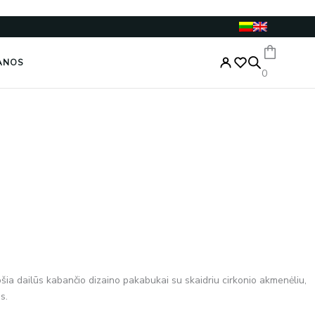
ANOS
0
uošia dailūs kabančio dizaino pakabukai su skaidriu cirkonio akmenėliu,
s.