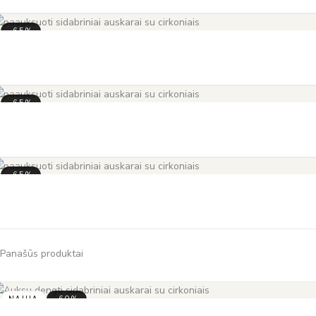
-65%
-65%
-65%
Panašūs produktai
NAUJA
-60%