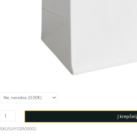
Į krepšel
SKU
SAY02R03002