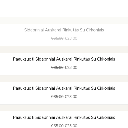
Original
Current
Sidabriniai Auskarai Rinkutės Su Cirkoniais
price
price
€
65.00
€
23.00
was:
is:
€65.00.
€23.00.
Original
Current
Paauksuoti Sidabriniai Auskarai Rinkutės Su Cirkoniais
price
price
€
65.00
€
23.00
was:
is:
€65.00.
€23.00.
Original
Current
Paauksuoti Sidabriniai Auskarai Rinkutės Su Cirkoniais
price
price
€
65.00
€
23.00
was:
is:
€65.00.
€23.00.
Original
Current
Paauksuoti Sidabriniai Auskarai Rinkutės Su Cirkoniais
price
price
€
65.00
€
23.00
was:
is: