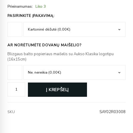
Prieinamumas:
Liko 3
PASIRINKITE ĮPAKAVIMĄ:
AR NORĖTUMĖTE DOVANŲ MAIŠELIO?
Blizgaus balto popieriaus maišelis su Aukso Klasika logotipu
(16x15cm)
Į KREPŠELĮ
SAY02R03008
SKU