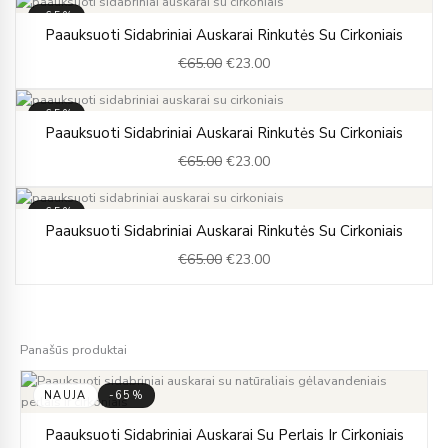
-65%
Original
Current
Paauksuoti Sidabriniai Auskarai Rinkutės Su Cirkoniais
price
price
€
65.00
€
23.00
was:
is:
€65.00.
€23.00.
-65%
Original
Current
Paauksuoti Sidabriniai Auskarai Rinkutės Su Cirkoniais
price
price
€
65.00
€
23.00
was:
is:
€65.00.
€23.00.
-65%
Original
Current
Paauksuoti Sidabriniai Auskarai Rinkutės Su Cirkoniais
price
price
€
65.00
€
23.00
was:
is:
€65.00.
€23.00.
Panašūs produktai
NAUJA
-65%
Original
Current
Paauksuoti Sidabriniai Auskarai Su Perlais Ir Cirkoniais
price
price