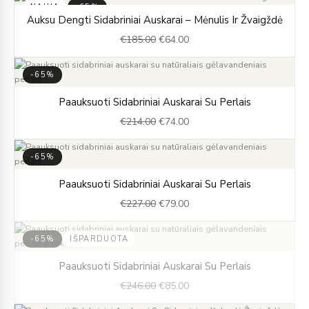
NAUJA
-65%
Original
Current
Auksu Dengti Sidabriniai Auskarai – Mėnulis Ir Žvaigždė
price
price
€
185.00
€
64.00
was:
is:
€185.00.
€64.00.
-65%
Original
Current
Paauksuoti Sidabriniai Auskarai Su Perlais
price
price
€
214.00
€
74.00
was:
is:
€214.00.
€74.00.
-65%
Original
Current
Paauksuoti Sidabriniai Auskarai Su Perlais
price
price
€
227.00
€
79.00
was:
is:
€227.00.
€79.00.
-65%
IŠPARDUOTA
Original
Current
Paauksuoti Sidabriniai Auskarai Su Perlais
price
price
€
246.00
€
85.00
was:
is:
€246.00.
€85.00.