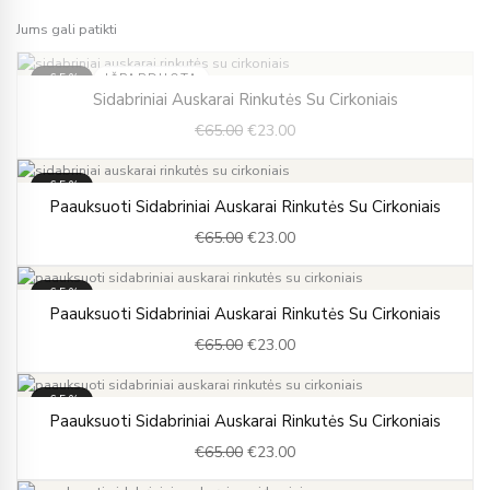
Jums gali patikti
-65%
IŠPARDUOTA
Original
Current
Sidabriniai Auskarai Rinkutės Su Cirkoniais
price
price
€
65.00
€
23.00
was:
is:
€65.00.
€23.00.
-65%
Original
Current
Paauksuoti Sidabriniai Auskarai Rinkutės Su Cirkoniais
price
price
€
65.00
€
23.00
was:
is:
€65.00.
€23.00.
-65%
Original
Current
Paauksuoti Sidabriniai Auskarai Rinkutės Su Cirkoniais
price
price
€
65.00
€
23.00
was:
is:
€65.00.
€23.00.
-65%
Original
Current
Paauksuoti Sidabriniai Auskarai Rinkutės Su Cirkoniais
price
price
€
65.00
€
23.00
was:
is:
€65.00.
€23.00.