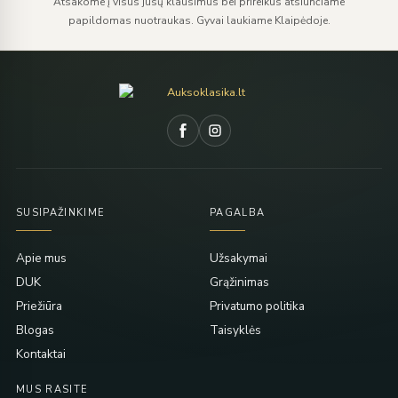
Atsakome į visus jūsų klausimus bei prireikus atsiunčiame
papildomas nuotraukas. Gyvai laukiame Klaipėdoje.
SUSIPAŽINKIME
PAGALBA
Apie mus
Užsakymai
DUK
Grąžinimas
Priežiūra
Privatumo politika
Blogas
Taisyklės
Kontaktai
MUS RASITE