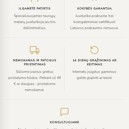
paštą
ILGAMETĖ PATIRTIS
KOKYBĖS GARANTIJA
Specializuojamės tauriųjų
Juvelyrika prabuota, bei
metalų juvelyrikoje jau tris
brangakmeniai sertifikuoti
dešimtmečius.
Lietuvos prabavimo rūmuose.
NEMOKAMAS IR PATOGUS
14 DIENŲ GRĄŽINIMAS AR
PRISTATYMAS
KEITIMAS
Siūlome įvairius greitus
Internetu įsigytus gaminius
pristatymo būdus. Perkant už 49
galite grąžinti ar keisti.
€ ar daugiau - pristatome
nemokamai.
KONSULTUOJAME