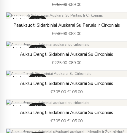
€
255.00
€
89.00
was:
is:
€255.00.
€89.00.
NAUJA
-65%
Original
Current
Paauksuoti Sidarbiniai Auskarai Su Perlais Ir Cirkoniais
price
price
€
240.00
€
83.00
was:
is:
€240.00.
€83.00.
NAUJA
-60%
Original
Current
Auksu Dengti Sidabriniai Auskarai Su Cirkoniais
price
price
€
225.00
€
89.00
was:
is:
€225.00.
€89.00.
NAUJA
-66%
Original
Current
Auksu Dengti Sidabriniai Auskarai Su Cirkoniais
price
price
€
305.00
€
105.00
was:
is:
€305.00.
€105.00.
NAUJA
-66%
Original
Current
Auksu Dengti Sidabriniai Auskarai Su Cirkoniais
price
price
€
305.00
€
105.00
was:
is:
€305.00.
€105.00.