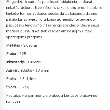
Elegantiški ir subtilūs paauksuoti sidabriniai auskarai
rinkutės, dekoruoti žėrinčiomis cirkonio akutėmis. Klasikinio
lankelio formos auskarus puošia dailūs kabančio dizaino
pakabukai su avietinio cirkonio akmenėliu, suteikiančio
papuošalui lengvumo ir žaismingo spindesio. Universalus
modelis puikiai tinka tiek kasdieniam nešiojimui, tiek
ypatingoms progoms.
Metalas
- Sidabras
Praba
- 925
Inkrustacija
- Cirkonis
Auskarų aukštis
- 18,5mm
Plotis
- 1,8-4,4mm
Svoris
- 1,75g
Pastaba: visi gaminiai yra prabuoti Lietuvos prabavimo
rūmuose