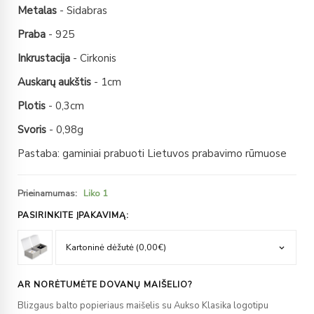
Metalas
- Sidabras
Praba
- 925
Inkrustacija
- Cirkonis
Auskarų aukštis
- 1cm
Plotis
- 0,3cm
Svoris
- 0,98g
Pastaba: gaminiai prabuoti Lietuvos prabavimo rūmuose
Prieinamumas:
Liko 1
PASIRINKITE ĮPAKAVIMĄ:
AR NORĖTUMĖTE DOVANŲ MAIŠELIO?
Blizgaus balto popieriaus maišelis su Aukso Klasika logotipu