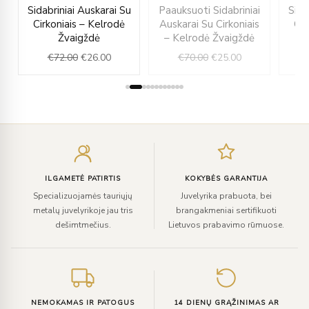
ent
Original
Current
Original
Current
Sidabriniai Auskarai Su
Paauksuoti Sidabriniai
Sida
e
price
price
price
price
Cirkoniais – Kelrodė
Auskarai Su Cirkoniais
Cir
was:
is:
was:
is:
Žvaigždė
– Kelrodė Žvaigždė
00.
€72.00.
€26.00.
€70.00.
€25.00.
€
72.00
€
26.00
€
70.00
€
25.00
Įveskite
el.
paštą
ILGAMETĖ PATIRTIS
KOKYBĖS GARANTIJA
Specializuojamės tauriųjų
Juvelyrika prabuota, bei
metalų juvelyrikoje jau tris
brangakmeniai sertifikuoti
dešimtmečius.
Lietuvos prabavimo rūmuose.
NEMOKAMAS IR PATOGUS
14 DIENŲ GRĄŽINIMAS AR