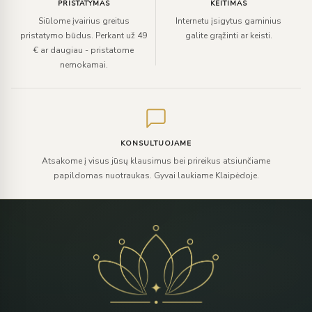
PRISTATYMAS
KEITIMAS
Siūlome įvairius greitus
Internetu įsigytus gaminius
pristatymo būdus. Perkant už 49
galite grąžinti ar keisti.
€ ar daugiau - pristatome
nemokamai.
KONSULTUOJAME
Atsakome į visus jūsų klausimus bei prireikus atsiunčiame
papildomas nuotraukas. Gyvai laukiame Klaipėdoje.