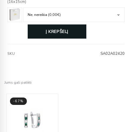
(16x15cm)
Į KREPŠELĮ
SA02A02420
SKU
Jums gali patikti
-67%