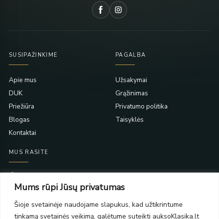
SUSIPAŽINKIME
PAGALBA
Apie mus
Užsakymai
DUK
Grąžinimas
Priežiūra
Privatumo politika
Blogas
Taisyklės
Kontaktai
MUS RASITE
Taikos pr. 139
Mums rūpi Jūsų privatumas
PC Molas, Klaipėda
Taikos pr. 141
Šioje svetainėje naudojame slapukus, kad užtikrintume
PC BIG 2, Klaipėda
tinkamą svetainės veikimą, galėtume suteikti auksoKlasika.lt
Šilutės pl. 35