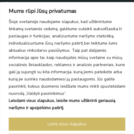
Taikos pr. 139
Mums rūpi Jūsų privatumas
PC Molas, Klaipėda
Taikos pr. 141
Šioje svetainėje naudojame slapukus, kad užtikrintume
PC BIG 2, Klaipėda
tinkamą svetainės veikimą, galėtume suteikti auksoKlasika.lt
Šilutės pl. 35
PC Banginis, Klaipėda
paslaugas ir funkcijas, analizuotume naršymo statistiką,
individualizuotume Jūsų naršymo patirtį bei teiktume Jums
NAUJIENLAIŠKIS
aktualius rinkodaros pasiūlymus. Taip pat dalijamės
informacija apie tai, kaip naudojatės mūsų svetaine su mūsų
Prenumeruokite ir gaukite pasiūlymus, naujienas bei riboto
socialinės žiniasklaidos, reklamos ir analizės partneriais, kurie
leidimo kolekcijas.
gali ją sujungti su kita informacija, kurią jiems pateikėte arba
kurią jie surinko naudodamiesi jų paslaugomis. Jūs galite
pasirinkti, kokius duomenis leidžiate mums rinkti spustelėdami
nuorodą „Valdyti pasirinkimus“.
Leisdami visus slapukus, leisite mums užtikrinti geriausią
SIŲSTI
naršymo ir apsipirkimo patirtį.
Prenumeruodami sutinkate su Taisyklėmis ir Privatumo politika.
Leisti visus slapukus
Auksoklasika.lt © 2026 Visos teisės saugomos