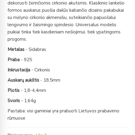
dekoruoti žėrinčiomis cirkonio akutėmis. Klasikinio lankelio
formos auskarus puošia dailūs kabančio dizaino pakabukai
su mėlyno cirkonio akmenėliu, suteikiančio papuošalui
lengvumo ir žaismingo spindesio. Universalus modelis
puikiai tinka tiek kasdieniam nešiojimui, tiek ypatingoms
progoms.
Metalas
- Sidabras
Praba
- 925
Inkrustacija
- Cirkonis
Auskarų aukštis
- 18,5mm
Plotis
- 1,8-4,4mm
Svoris
- 1,64g
Pastaba: visi gaminiai yra prabuoti Lietuvos prabavimo
rūmuose