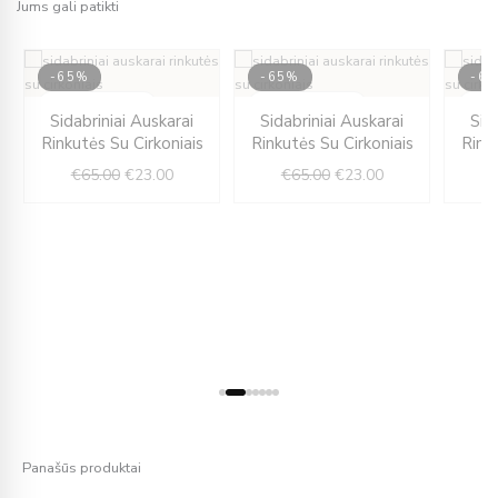
Jums gali patikti
-65%
-65%
-6
nt
IŠPARDUOTA
Original
Current
IŠPARDUOTA
Original
Current
IŠ
Sidabriniai Auskarai
Sidabriniai Auskarai
Sid
price
price
price
price
Rinkutės Su Cirkoniais
Rinkutės Su Cirkoniais
Rink
was:
is:
was:
is:
€
65.00
€
23.00
€
65.00
€
23.00
0.
€65.00.
€23.00.
€65.00.
€23.00.
Panašūs produktai