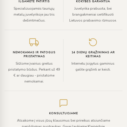
ILGAMETĖ PATIRTIS
KOKYBĖS GARANTIJA
Specializuojamės tauriųjų
Juvelyrika prabuota, bei
metalų juvelyrikoje jau tris
brangakmeniai sertifikuoti
dešimtmečius.
Lietuvos prabavimo rūmuose.
NEMOKAMAS IR PATOGUS
14 DIENŲ GRĄŽINIMAS AR
PRISTATYMAS
KEITIMAS
Siūlome įvairius greitus
Internetu įsigytus gaminius
pristatymo būdus. Perkant už 49
galite grąžinti ar keisti.
€ ar daugiau - pristatome
nemokamai.
KONSULTUOJAME
Atsakome į visus jūsų klausimus bei prireikus atsiunčiame
papildomas nuotraukas. Gyvai laukiame Klaipėdoje.