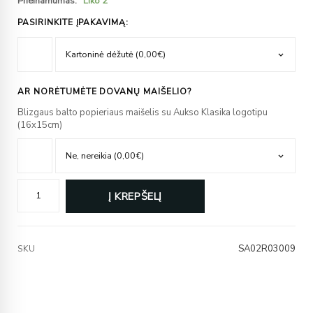
Prieinamumas:
Liko 2
PASIRINKITE ĮPAKAVIMĄ:
AR NORĖTUMĖTE DOVANŲ MAIŠELIO?
Blizgaus balto popieriaus maišelis su Aukso Klasika logotipu
(16x15cm)
Į KREPŠELĮ
SA02R03009
SKU