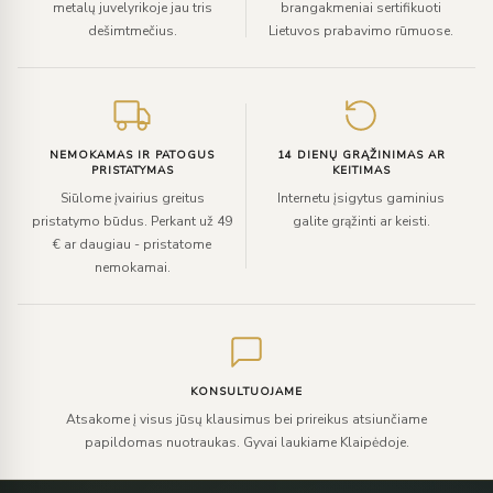
metalų juvelyrikoje jau tris
brangakmeniai sertifikuoti
dešimtmečius.
Lietuvos prabavimo rūmuose.
NEMOKAMAS IR PATOGUS
14 DIENŲ GRĄŽINIMAS AR
PRISTATYMAS
KEITIMAS
Siūlome įvairius greitus
Internetu įsigytus gaminius
pristatymo būdus. Perkant už 49
galite grąžinti ar keisti.
€ ar daugiau - pristatome
nemokamai.
KONSULTUOJAME
Atsakome į visus jūsų klausimus bei prireikus atsiunčiame
papildomas nuotraukas. Gyvai laukiame Klaipėdoje.