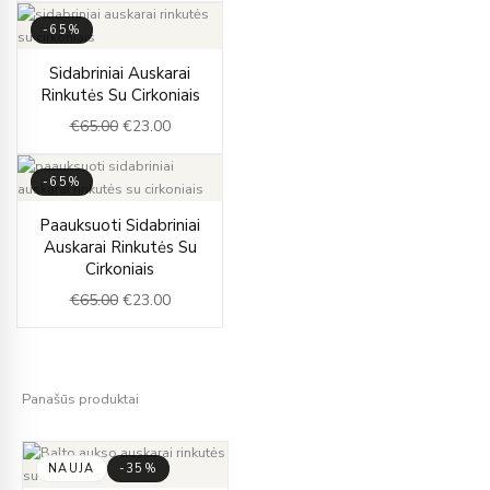
-65%
Original
Current
Sidabriniai Auskarai
price
price
Rinkutės Su Cirkoniais
was:
is:
€
65.00
€
23.00
€65.00.
€23.00.
-65%
Original
Current
Paauksuoti Sidabriniai
price
price
Auskarai Rinkutės Su
was:
is:
Cirkoniais
€65.00.
€23.00.
€
65.00
€
23.00
Panašūs produktai
NAUJA
-35%