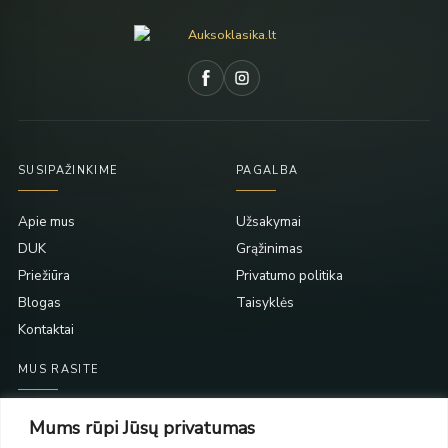
SUSIPAŽINKIME
PAGALBA
Apie mus
Užsakymai
DUK
Grąžinimas
Priežiūra
Privatumo politika
Blogas
Taisyklės
Kontaktai
MUS RASITE
Taikos pr. 139
Mums rūpi Jūsų privatumas
PC Molas, Klaipėda