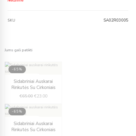
Neturime
SA02R03005
SKU
Jums gali patikti
-65%
IŠPARDUOTA
Original
Current
Sidabriniai Auskarai
price
price
Rinkutės Su Cirkoniais
was:
is:
€
65.00
€
23.00
€65.00.
€23.00.
-65%
IŠPARDUOTA
Original
Current
Sidabriniai Auskarai
price
price
Rinkutės Su Cirkoniais
was:
is: