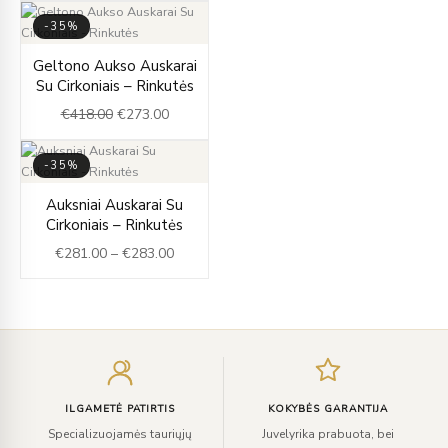
-35%
Original
Current
Geltono Aukso Auskarai
price
price
Su Cirkoniais – Rinkutės
was:
is:
€
418.00
€
273.00
€418.00.
€273.00.
-35%
Price
Auksniai Auskarai Su
range:
Cirkoniais – Rinkutės
€281.00
€
281.00
–
€
283.00
through
€283.00
Įveskite
el.
paštą
ILGAMETĖ PATIRTIS
KOKYBĖS GARANTIJA
Specializuojamės tauriųjų
Juvelyrika prabuota, bei