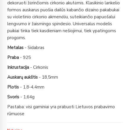
dekoruoti žėrinčiomis cirkonio akutėmis. Klasikinio lankelio
formos auskarus puošia dailūs kabančio dizaino pakabukai
su violetinio cirkonio akmenėliu, suteikiančio papuošalui
lengvumo ir žaismingo spindesio. Universalus modelis
puikiai tinka tiek kasdieniam nešiojimui, tiek ypatingoms
progoms.
Metalas
- Sidabras
Praba
- 925
Inkrustacija
- Cirkonis
Auskarų aukštis
- 18,5mm
Plotis
- 1,8-4,4mm
Svoris
- 1,64g
Pastaba: visi gaminiai yra prabuoti Lietuvos prabavimo
rūmuose