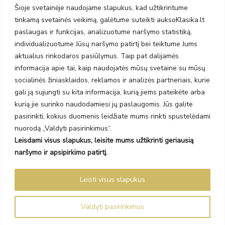
Taikos pr. 141
Šioje svetainėje naudojame slapukus, kad užtikrintume
PC BIG 2, Klaipėda
tinkamą svetainės veikimą, galėtume suteikti auksoKlasika.lt
Šilutės pl. 35
paslaugas ir funkcijas, analizuotume naršymo statistiką,
PC Banginis, Klaipėda
individualizuotume Jūsų naršymo patirtį bei teiktume Jums
NAUJIENLAIŠKIS
aktualius rinkodaros pasiūlymus. Taip pat dalijamės
informacija apie tai, kaip naudojatės mūsų svetaine su mūsų
socialinės žiniasklaidos, reklamos ir analizės partneriais, kurie
Prenumeruokite ir gaukite pasiūlymus, naujienas bei riboto
gali ją sujungti su kita informacija, kurią jiems pateikėte arba
leidimo kolekcijas.
kurią jie surinko naudodamiesi jų paslaugomis. Jūs galite
pasirinkti, kokius duomenis leidžiate mums rinkti spustelėdami
nuorodą „Valdyti pasirinkimus“.
Leisdami visus slapukus, leisite mums užtikrinti geriausią
SIŲSTI
naršymo ir apsipirkimo patirtį.
Prenumeruodami sutinkate su Taisyklėmis ir Privatumo politika.
Leisti visus slapukus
Auksoklasika.lt © 2026 Visos teisės saugomos
Valdyti pasirinkimus
Sprendimas Madiavo.lt