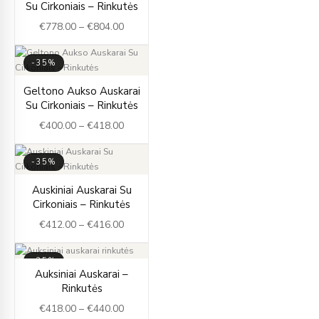
Su Cirkoniais – Rinkutės
€778.00
€
778.00
–
€
804.00
through
€804.00
-35%
Price
Geltono Aukso Auskarai
range:
Su Cirkoniais – Rinkutės
€400.00
€
400.00
–
€
418.00
through
€418.00
-35%
Price
Auskiniai Auskarai Su
range:
Cirkoniais – Rinkutės
€412.00
€
412.00
–
€
416.00
through
€416.00
-35%
Price
Auksiniai Auskarai –
range:
Rinkutės
€418.00
€
418.00
–
€
440.00
through