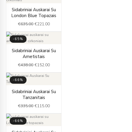
Original
Current
Sidabriniai Auskarai Su
price
price
London Blue Topazais
was:
is:
€
635.00
€
221.00
€635.00.
€221.00.
-65%
Original
Current
Sidabriniai Auskarai Su
price
price
Ametistais
was:
is:
€
438.00
€
152.00
€438.00.
€152.00.
-66%
Original
Current
Sidabriniai Auskarai Su
price
price
Tanzanitais
was:
is:
€
335.00
€
115.00
€335.00.
€115.00.
-66%
Original
Current