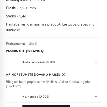
Auskarų aukštis
- 30mm
Plotis
- 2,5-10mm
Svoris
- 5,4g
Pastaba: visi gaminiai yra prabuoti Lietuvos prabavimo
rūmuose
Prieinamumas:
Liko 3
PASIRINKITE ĮPAKAVIMĄ:
AR NORĖTUMĖTE DOVANŲ MAIŠELIO?
Blizgaus balto popieriaus maišelis su Aukso Klasika logotipu
(16x15cm)