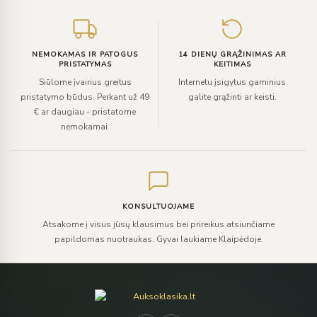
NEMOKAMAS IR PATOGUS
14 DIENŲ GRĄŽINIMAS AR
PRISTATYMAS
KEITIMAS
Siūlome įvairius greitus
Internetu įsigytus gaminius
pristatymo būdus. Perkant už 49
galite grąžinti ar keisti.
€ ar daugiau - pristatome
nemokamai.
KONSULTUOJAME
Atsakome į visus jūsų klausimus bei prireikus atsiunčiame
papildomas nuotraukas. Gyvai laukiame Klaipėdoje.