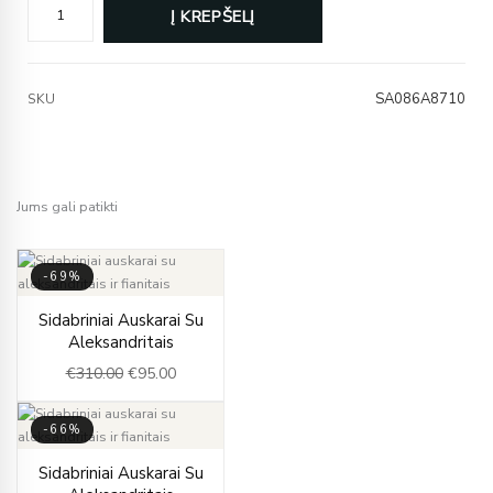
Į KREPŠELĮ
SA086A8710
SKU
Jums gali patikti
-69%
Original
Current
Sidabriniai Auskarai Su
price
price
Aleksandritais
was:
is:
€
310.00
€
95.00
€310.00.
€95.00.
-66%
Original
Current
Sidabriniai Auskarai Su
price
price