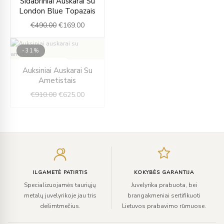
Sidabriniai Auskarai Su
price
price
London Blue Topazais
was:
is:
€
490.00
€
169.00
€490.00.
€169.00.
-31%
IŠPARDUOTA
Original
Current
Auksiniai Auskarai Su
price
price
Ametistais
was:
is:
€
910.00
€
625.00
€910.00.
€625.00.
Įveskite
el.
paštą
ILGAMETĖ PATIRTIS
KOKYBĖS GARANTIJA
Specializuojamės tauriųjų
Juvelyrika prabuota, bei
metalų juvelyrikoje jau tris
brangakmeniai sertifikuoti
dešimtmečius.
Lietuvos prabavimo rūmuose.