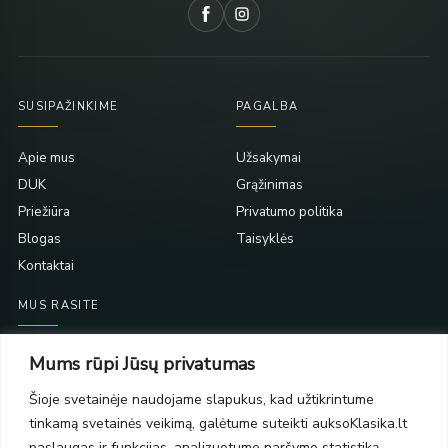
SUSIPAŽINKIME
PAGALBA
Apie mus
Užsakymai
DUK
Grąžinimas
Priežiūra
Privatumo politika
Blogas
Taisyklės
Kontaktai
MUS RASITE
Taikos pr. 139
Mums rūpi Jūsų privatumas
PC Molas, Klaipėda
Taikos pr. 141
Šioje svetainėje naudojame slapukus, kad užtikrintume
PC BIG 2, Klaipėda
tinkamą svetainės veikimą, galėtume suteikti auksoKlasika.lt
Šilutės pl. 35
paslaugas ir funkcijas, analizuotume naršymo statistiką,