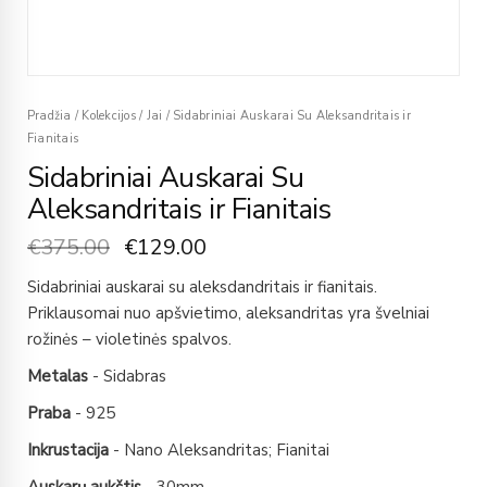
Pradžia
/
Kolekcijos
/
Jai
/
Sidabriniai Auskarai Su Aleksandritais ir
Fianitais
Sidabriniai Auskarai Su
Aleksandritais ir Fianitais
€
375.00
€
129.00
Sidabriniai auskarai su aleksdandritais ir fianitais.
Priklausomai nuo apšvietimo, aleksandritas yra švelniai
rožinės – violetinės spalvos.
Metalas
- Sidabras
Praba
- 925
Inkrustacija
- Nano Aleksandritas; Fianitai