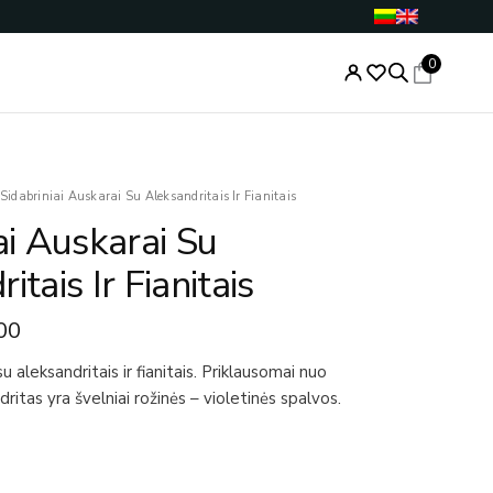
0
nal
Current
Sidabriniai Auskarai Su Aleksandritais Ir Fianitais
price
ai Auskarai Su
is:
.00.
€79.00.
itais Ir Fianitais
00
su aleksandritais ir fianitais. Priklausomai nuo
ritas yra švelniai rožinės – violetinės spalvos.