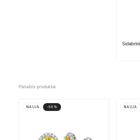
Sidabrin
Panašūs produktai
NAUJA
-66%
NAUJA