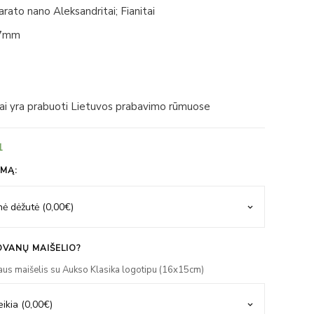
arato nano Aleksandritai; Fianitai
7mm
iai yra prabuoti Lietuvos prabavimo rūmuose
1
IMĄ:
VANŲ MAIŠELIO?
aus maišelis su Aukso Klasika logotipu (16x15cm)