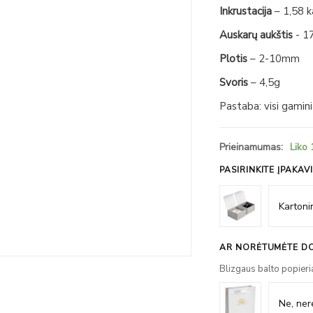
Inkrustacija
– 1,58 k
Auskarų aukštis
- 1
Plotis
– 2-10mm
Svoris
– 4,5g
Pastaba: visi gamin
Prieinamumas:
Liko 
PASIRINKITE ĮPAKAV
AR NORĖTUMĖTE DO
Blizgaus balto popieri