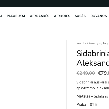
AI
PAKABUKAI
APYRANKĖS
APYKOJĖS
SAGĖS
DOVANOS
Origi
produkto
Pradžia
/
Kolekcijos
/
Jai
/
price
kiekis:
Sidabrini
was:
Sidabriniai
€249
Auskarai
Aleksandr
Su
Aleksandritais
€
249.00
€
79.
Ir
Fianitais
Sidabriniai auskarai 
apšvietimo, aleksand
Metalas
– Sidabras
Praba
– 925