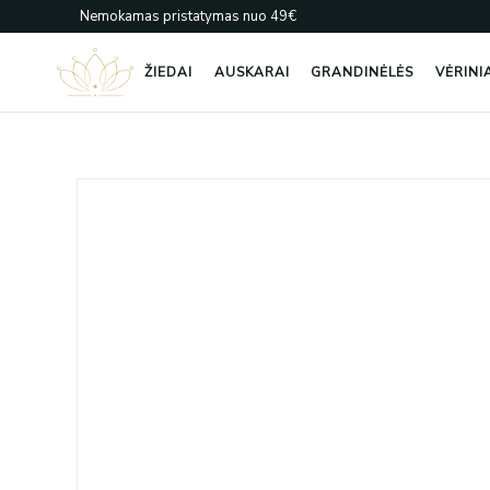
Pereiti
Nemokamas pristatymas nuo 49€
prie
turinio
ŽIEDAI
AUSKARAI
GRANDINĖLĖS
VĖRINI