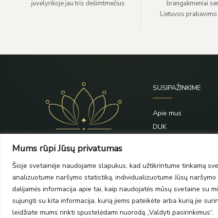
juvelyrikoje jau tris dešimtmečius.
brangakmeniai sert
Lietuvos prabavimo
SUSIPAŽINKIME
Apie mus
DUK
Priežiūra
Mums rūpi Jūsų privatumas
Blogas
Šioje svetainėje naudojame slapukus, kad užtikrintume tinkamą svet
Kontaktai
analizuotume naršymo statistiką, individualizuotume Jūsų naršymo p
dalijamės informacija apie tai, kaip naudojatės mūsų svetaine su mūs
sujungti su kita informacija, kurią jiems pateikėte arba kurią jie su
leidžiate mums rinkti spustelėdami nuorodą „Valdyti pasirinkimus“.