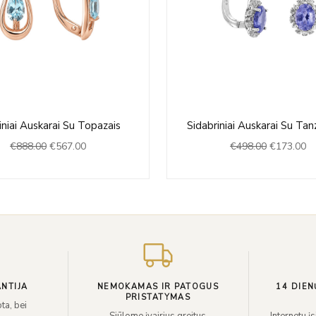
Original
Current
Original
Cu
niai Auskarai Su Topazais
Sidabriniai Auskarai Su Tan
price
price
price
pr
€
888.00
€
567.00
€
498.00
€
173.00
was:
is:
was:
is:
€888.00.
€567.00.
€498.00.
€1
NTIJA
NEMOKAMAS IR PATOGUS
14 DIEN
PRISTATYMAS
ta, bei