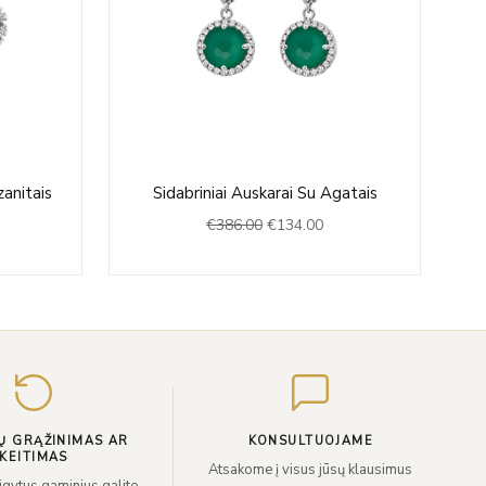
rrent
Original
Current
zanitais
Sidabriniai Auskarai Su Agatais
ice
price
price
€
386.00
€
134.00
was:
is:
73.00.
€386.00.
€134.00.
Įveskite
el.
paštą
Ų GRĄŽINIMAS AR
KONSULTUOJAME
KEITIMAS
Atsakome į visus jūsų klausimus