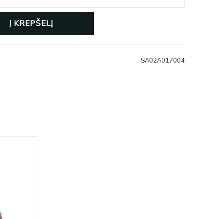
Į KREPŠELĮ
SA02A017004