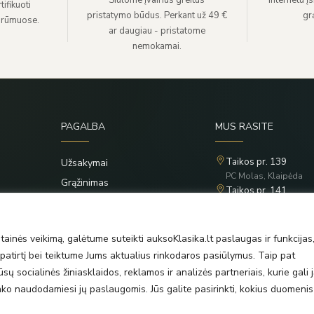
Siūlome įvairius greitus
Internetu į
ifikuoti
pristatymo būdus. Perkant už 49 €
grą
 rūmuose.
ar daugiau - pristatome
nemokamai.
PAGALBA
MUS RASITE
Taikos pr. 139
Užsakymai
PC Molas, Klaipėda
Grąžinimas
Taikos pr. 141
Privatumo politika
PC BIG 2, Klaipėda
Šilutės pl. 35
Taisyklės
PC Banginis, Klaipėda
ainės veikimą, galėtume suteikti auksoKlasika.lt paslaugas ir funkcijas
atirtį bei teiktume Jums aktualius rinkodaros pasiūlymus. Taip pat
ų socialinės žiniasklaidos, reklamos ir analizės partneriais, kurie gali j
rinko naudodamiesi jų paslaugomis. Jūs galite pasirinkti, kokius duomenis