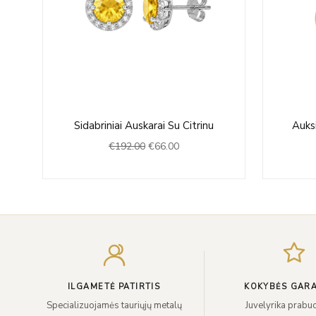
Original
Current
s
Sidabriniai Auskarai Su Citrinu
Auksi
price
price
€
192.00
€
66.00
was:
is:
€192.00.
€66.00.
ILGAMETĖ PATIRTIS
KOKYBĖS GARA
Specializuojamės tauriųjų metalų
Juvelyrika prabuo