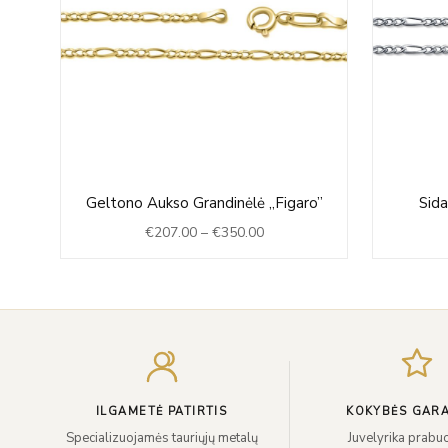
Price
ro
Geltono Aukso Grandinėlė „Figaro”
Sida
range:
€
207.00
–
€
350.00
0
€207.00
h
through
0
€350.00
ILGAMETĖ PATIRTIS
KOKYBĖS GARA
Specializuojamės tauriųjų metalų
Juvelyrika prabuo