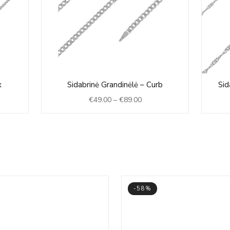
Price
x
Sidabrinė Grandinėlė – Curb
Sid
:
range:
€
49.00
–
€
89.00
0
€49.00
gh
through
0
€89.00
-58%