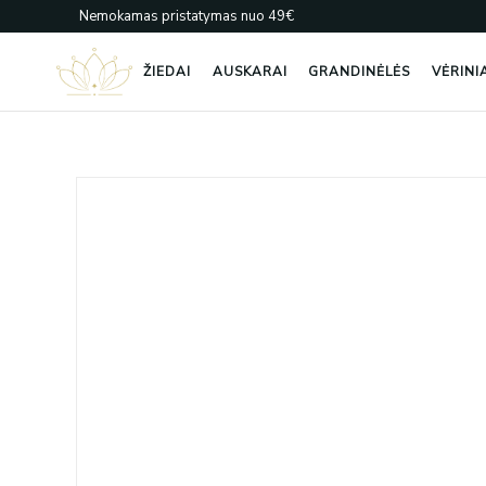
Pereiti
Nemokamas pristatymas nuo 49€
prie
turinio
ŽIEDAI
AUSKARAI
GRANDINĖLĖS
VĖRINI