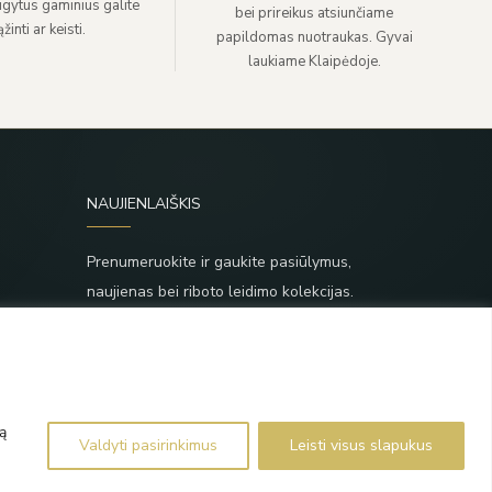
sigytus gaminius galite
bei prireikus atsiunčiame
žinti ar keisti.
papildomas nuotraukas. Gyvai
laukiame Klaipėdoje.
NAUJIENLAIŠKIS
Prenumeruokite ir gaukite pasiūlymus,
naujienas bei riboto leidimo kolekcijas.
SIŲSTI
,
Prenumeruodami sutinkate su Taisyklėmis ir
Privatumo politika.
ą
Valdyti pasirinkimus
Leisti visus slapukus