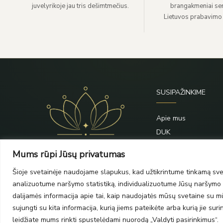
juvelyrikoje jau tris dešimtmečius.
brangakmeniai sert
Lietuvos prabavimo
SUSIPAŽINKIME
Apie mus
DUK
Priežiūra
Mums rūpi Jūsų privatumas
Blogas
Šioje svetainėje naudojame slapukus, kad užtikrintume tinkamą svet
Kontaktai
analizuotume naršymo statistiką, individualizuotume Jūsų naršymo p
dalijamės informacija apie tai, kaip naudojatės mūsų svetaine su mūs
sujungti su kita informacija, kurią jiems pateikėte arba kurią jie su
leidžiate mums rinkti spustelėdami nuorodą „Valdyti pasirinkimus“.