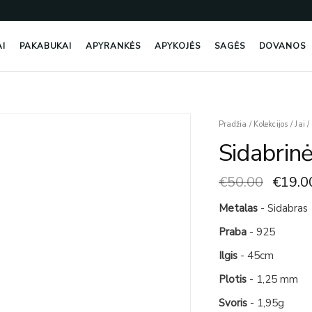
AI
PAKABUKAI
APYRANKĖS
APYKOJĖS
SAGĖS
DOVANOS
Origin
Pradžia
/
Kolekcijos
/
Jai
/
price
Sidabrinė
was:
€50.0
€
50.00
€
19.0
Metalas
- Sidabras
Praba
- 925
Ilgis
- 45cm
Plotis
- 1,25 mm
Svoris
- 1,95g