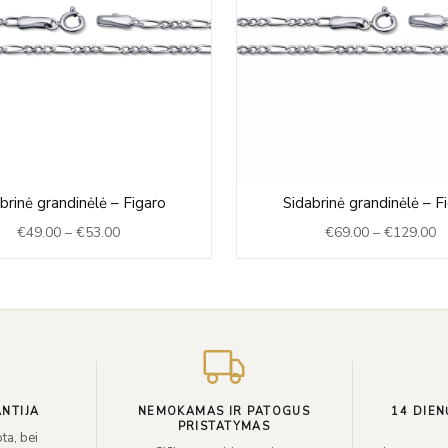
Price
Pr
brinė grandinėlė – Figaro
Sidabrinė grandinėlė – F
range:
ra
€
49.00
–
€
53.00
€
69.00
–
€
129.00
€49.00
€
through
t
€53.00
€
NTIJA
NEMOKAMAS IR PATOGUS
14 DIEN
PRISTATYMAS
ta, bei