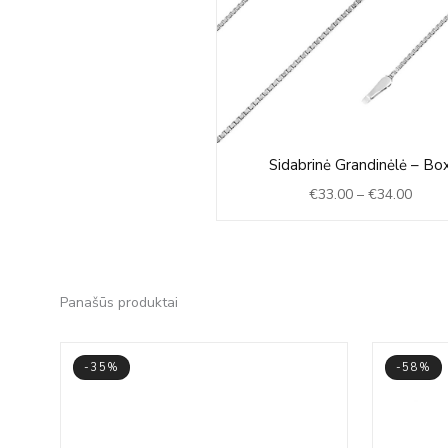
Price
Sidabrinė Grandinėlė – Bo
range
€
33.00
–
€
34.00
€33.0
throu
€34.0
Panašūs produktai
-35%
-58%