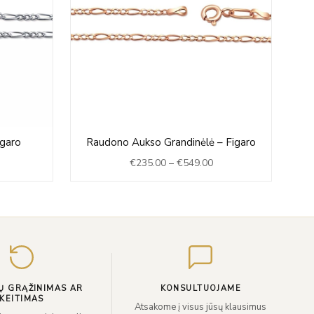
ice
Price
igaro
Raudono Aukso Grandinėlė – Figaro
R
nge:
range:
€
235.00
–
€
549.00
69.00
€235.00
hrough
through
129.00
€549.00
Įveskite
el.
paštą
Ų GRĄŽINIMAS AR
KONSULTUOJAME
KEITIMAS
Atsakome į visus jūsų klausimus