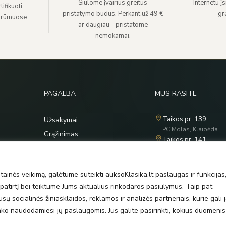
Siūlome įvairius greitus
Internetu į
ifikuoti
pristatymo būdus. Perkant už 49 €
grą
 rūmuose.
ar daugiau - pristatome
nemokamai.
PAGALBA
MUS RASITE
Taikos pr. 139
Užsakymai
PC Molas, Klaipėda
Grąžinimas
Taikos pr. 141
Privatumo politika
PC BIG 2, Klaipėda
Šilutės pl. 35
Taisyklės
PC Banginis, Klaipėda
ainės veikimą, galėtume suteikti auksoKlasika.lt paslaugas ir funkcijas
atirtį bei teiktume Jums aktualius rinkodaros pasiūlymus. Taip pat
ų socialinės žiniasklaidos, reklamos ir analizės partneriais, kurie gali j
rinko naudodamiesi jų paslaugomis. Jūs galite pasirinkti, kokius duomenis