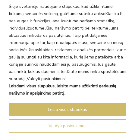
Taikos pr. 141
Šioje svetainėje naudojame slapukus, kad užtikrintume
PC BIG 2, Klaipėda
tinkamą svetainės veikimą, galėtume suteikti auksoKlasika.lt
Šilutės pl. 35
PC Banginis, Klaipėda
paslaugas ir funkcijas, analizuotume naršymo statistiką,
individualizuotume Jūsų naršymo patirtį bei teiktume Jums
NAUJIENLAIŠKIS
aktualius rinkodaros pasiūlymus. Taip pat dalijamės
informacija apie tai, kaip naudojatės mūsų svetaine su mūsų
Prenumeruokite ir gaukite pasiūlymus, naujienas bei riboto
socialinės žiniasklaidos, reklamos ir analizės partneriais, kurie
leidimo kolekcijas.
gali ją sujungti su kita informacija, kurią jiems pateikėte arba
kurią jie surinko naudodamiesi jų paslaugomis. Jūs galite
pasirinkti, kokius duomenis leidžiate mums rinkti spustelėdami
nuorodą „Valdyti pasirinkimus“.
Leisdami visus slapukus, leisite mums užtikrinti geriausią
SIŲSTI
naršymo ir apsipirkimo patirtį.
Prenumeruodami sutinkate su Taisyklėmis ir Privatumo politika.
Leisti visus slapukus
Auksoklasika.lt © 2026 Visos teisės saugomos
Valdyti pasirinkimus
Sprendimas Madiavo.lt