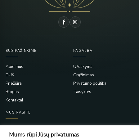
SUSIPAŽINKIME
PAGALBA
Apie mus
Užsakymai
DUK
Grąžinimas
Priežiūra
Privatumo politika
Blogas
Taisyklės
Kontaktai
MUS RASITE
Taikos pr. 139
Mums rūpi Jūsų privatumas
PC Molas, Klaipėda