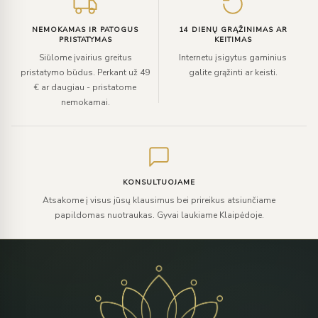
NEMOKAMAS IR PATOGUS
14 DIENŲ GRĄŽINIMAS AR
PRISTATYMAS
KEITIMAS
Siūlome įvairius greitus
Internetu įsigytus gaminius
pristatymo būdus. Perkant už 49
galite grąžinti ar keisti.
€ ar daugiau - pristatome
nemokamai.
KONSULTUOJAME
Atsakome į visus jūsų klausimus bei prireikus atsiunčiame
papildomas nuotraukas. Gyvai laukiame Klaipėdoje.