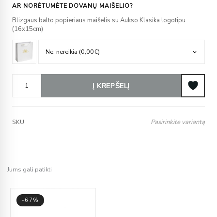
AR NORĖTUMĖTE DOVANŲ MAIŠELIO?
Blizgaus balto popieriaus maišelis su Aukso Klasika logotipu
(16x15cm)
Į KREPŠELĮ
Pasirinkite variantą
SKU
Jums gali patikti
-67%